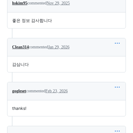
hskim95
commented
Nov 29, 2025
좋은 정보 감사합니다
Clean314
commented
Jan 29, 2026
감삼니다
gogleset
commented
Feb 23, 2026
thanks!