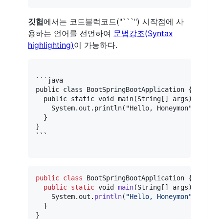
깃헙
에서는 코드블럭코드("```") 시작점에 사
용하는 언어를 선언하여
문법강조(Syntax
highlighting)
이 가능하다.
```java

public class BootSpringBootApplication {

  public static void main(String[] args) {

    System.out.println("Hello, Honeymon");

  }

}

public
class
BootSpringBootApplication
 {

public
static
void
main
(
String
[] 
args
) {

System
.
out
.
println
(
"Hello, Honeymon"
);

  }

}