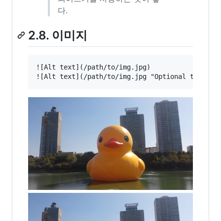
다.
2.8. 이미지
![Alt text](/path/to/img.jpg)
