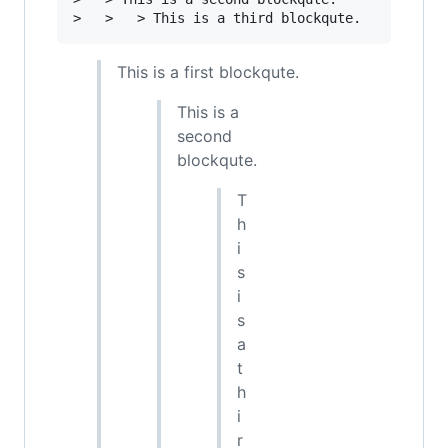
This is a first blockqute.
This is a
second
blockqute.
T
h
i
s
i
s
a
t
h
i
r