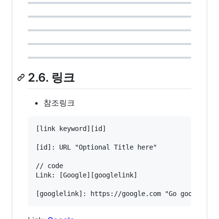
2.6. 링크
참조링크
[link keyword][id]

[id]: URL "Optional Title here"

// code

Link: [Google][googlelink]
