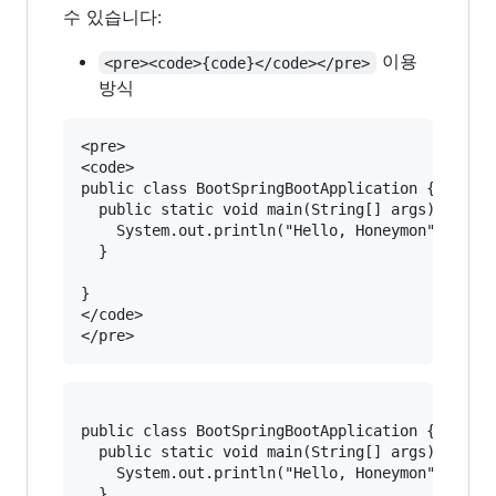
수 있습니다:
이용
<pre><code>{code}</code></pre>
방식
<pre>

<code>

public class BootSpringBootApplication {

  public static void main(String[] args) {

    System.out.println("Hello, Honeymon");

  }

}

</code>

public class BootSpringBootApplication {

  public static void main(String[] args) {

    System.out.println("Hello, Honeymon");

  }
