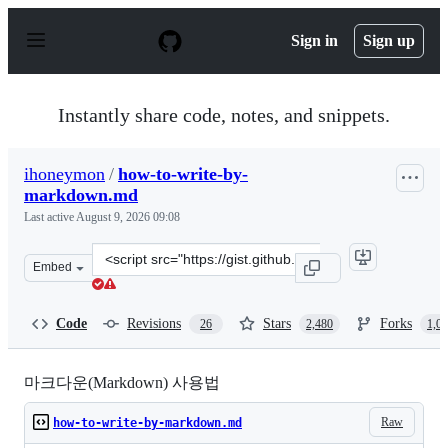
S
k
Sign in
Sign up
i
p
t
o
Instantly share code, notes, and snippets.
c
o
n
ihoneymon
/
how-to-write-by-
t
markdown.md
e
n
Last active
August 9, 2026 09:08
t
Clone
Embed
this
repository
at
Code
Revisions
Stars
Forks
26
2,480
1,0
&lt;script
src=&quot;https://gist.github.com/ihoneymon/652be052a0
마크다운(Markdown) 사용법
Raw
how-to-write-by-markdown.md