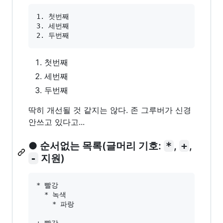
1. 첫번째

3. 세번째

첫번째
세번째
두번째
딱히 개선될 것 같지는 않다. 존 그루버가 신경
안쓰고 있다고...
● 순서없는 목록(글머리 기호:
*
,
+
,
-
지원)
* 빨강

  * 녹색

    * 파랑
