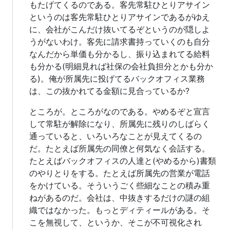
もたげてくるのである。客先常駐ひとりアサイン
というのは客先常駐ひとりアサインであるがゆえ
に、会社がこんだけ抜いてるぞというのが隠しよ
うがないわけ。客先に請求書持っていくのも自分
なんだから単価も分かるし、振り込まれてる給料
も分かる(明細見れば社保の会社負担分とかも分か
る)。俺が所属先に投げてるバックオフィス業務
は、この抜かれてる金額に見合っているか?
ところが。ところがなのである。やめるぞと宣言
して常駐が解除になり、所属先に残りのしばらく
通っていると、いろいろなことが見えてくるの
だ。たとえば所属先の同僚と何気なく会話する。
たとえばバックオフィスの人達と(やめるから)書類
のやりとりをする。たとえば所属先の営業が電話
をかけている。そういうごく些細なことの積み重
ねがあるのだ。会社は、中抜きするだけの謎の組
織ではなかった。もっとディティールがある。そ
こを無視して、というか、そこが不可視化され