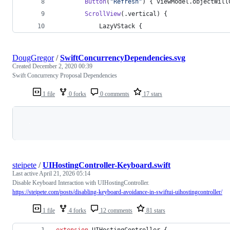
Button
(
"
Refresh
"
)
{
 viewModel
.
objectWill
ScrollView
(
.
vertical
)
{
LazyVStack
{
DougGregor
/
SwiftConcurrencyDependencies.svg
Created
December 2, 2020 00:39
Swift Concurrency Proposal Dependencies
1 file
0 forks
0 comments
17 stars
Loading
steipete
/
UIHostingController-Keyboard.swift
Last active
April 21, 2026 05:14
Disable Keyboard Interaction with UIHostingController.
https://steipete.com/posts/disabling-keyboard-avoidance-in-swiftui-uihostingcontroller/
1 file
4 forks
12 comments
81 stars