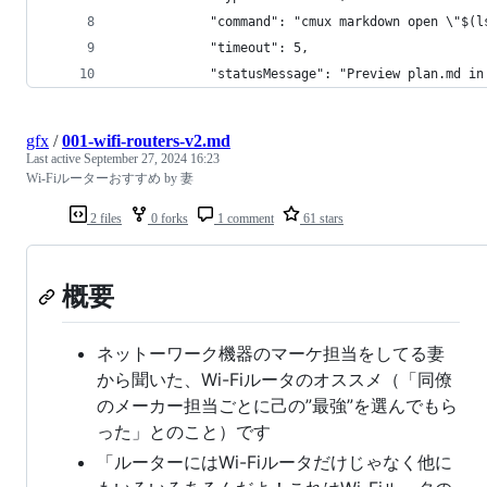
            "command": "cmux markdown open \"$(l
            "timeout": 5,
            "statusMessage": "Preview plan.md in
gfx
/
001-wifi-routers-v2.md
Last active
September 27, 2024 16:23
Wi-Fiルーターおすすめ by 妻
2 files
0 forks
1 comment
61 stars
概要
ネットーワーク機器のマーケ担当をしてる妻
から聞いた、Wi-Fiルータのオススメ（「同僚
のメーカー担当ごとに己の”最強”を選んでもら
った」とのこと）です
「ルーターにはWi-Fiルータだけじゃなく他に