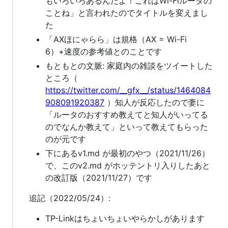
もいろいろあるんだよ！これはWi-Fiルータの
ことね」と言われたのでタイトルを変えまし
た
「AXほにゃらら」は規格（AX = Wi-Fi
6）+速度の参考値とのことです
もともとの文脈: 家庭内の雑談をツイートした
ところ（
https://twitter.com/__gfx__/status/1464084
908091920387
）知人が反応したので妻に
「ルータのおすすめ教えてと知人がいってる
のでなんか教えて」といって教えてもらった
のが元です
下にあるv1.md が最初のやつ（2021/11/26）
で、このv2.md がホッテントリ入りしたあと
の改訂版（2021/11/27）です
追記（2022/05/24）:
TP-Linkはちょいちょいやらかしがあります