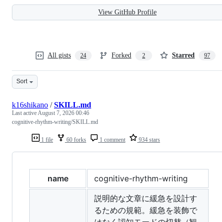
View GitHub Profile
All gists
Forked
Starred
24
2
97
Sort
k16shikano
/
SKILL.md
Last active
August 7, 2026 00:46
cognitive-rhythm-writing/SKILL.md
1 file
60 forks
1 comment
934 stars
name
cognitive-rhythm-writing
説明的な文章に緩急を設計す
るための規範。緩急を装飾で
はなく認知モードの切替（観