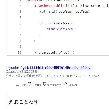
extension
UIHostingController
{
convenience
public
init
(
rootView
:
Content
,
 i
self
.
init
(
rootView
:
 rootView
)
if
 ignoreSafeArea 
{
disableSafeArea
(
)
}
}
func
 disableSafeArea
(
)
{
shyouhei
/
gist:22254d2cc60cef9016140cab0cdb50a2
Created
June 5, 2020 05:33
会社に所属する理由は放置しておくとゴリゴリ削れていくぞ、という話
1 file
0 forks
0 comments
38 stars
おことわり