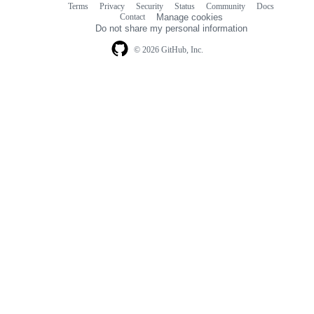
Terms
Privacy
Security
Status
Community
Docs
Footer
Footer
Contact
Manage cookies
navigation
Do not share my personal information
© 2026 GitHub, Inc.