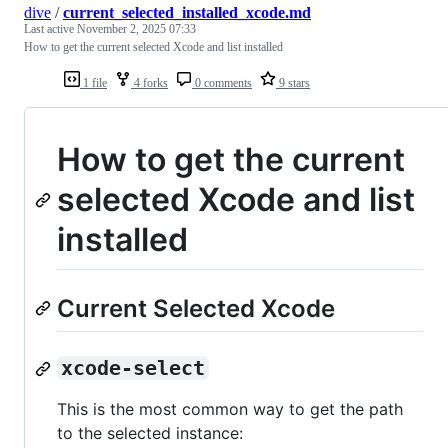
dive
/
current_selected_installed_xcode.md
Last active
November 2, 2025 07:33
How to get the current selected Xcode and list installed
1 file
4 forks
0 comments
9 stars
How to get the current
selected Xcode and list
installed
Current Selected Xcode
xcode-select
This is the most common way to get the path
to the selected instance: