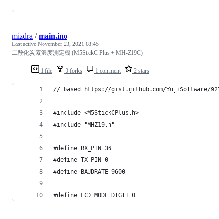
mizdra
/
main.ino
Last active
November 23, 2021 08:45
二酸化炭素濃度測定機 (M5StickC Plus + MH-Z19C)
1 file
0 forks
1 comment
2 stars
// based https://gist.github.com/YujiSoftware/92
#include <M5StickCPlus.h>
#include "MHZ19.h"
#define RX_PIN 36                               
#define TX_PIN 0                                
#define BAUDRATE 9600                           
#define LCD_MODE_DIGIT 0