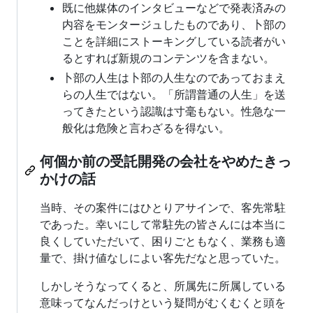
既に他媒体のインタビューなどで発表済みの
内容をモンタージュしたものであり、卜部の
ことを詳細にストーキングしている読者がい
るとすれば新規のコンテンツを含まない。
卜部の人生は卜部の人生なのであっておまえ
らの人生ではない。「所謂普通の人生」を送
ってきたという認識は寸毫もない。性急な一
般化は危険と言わざるを得ない。
何個か前の受託開発の会社をやめたきっ
かけの話
当時、その案件にはひとりアサインで、客先常駐
であった。幸いにして常駐先の皆さんには本当に
良くしていただいて、困りごともなく、業務も適
量で、掛け値なしによい客先だなと思っていた。
しかしそうなってくると、所属先に所属している
意味ってなんだっけという疑問がむくむくと頭を