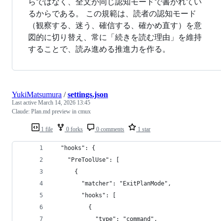
らではなく、全文が同じ認知モードで書かれてい
るからである。 この規範は、読者の認知モード
（観察する、迷う、確信する、確かめ直す）を意
図的に切り替え、常に「続きを読む理由」を維持
することで、読み進める推進力を作る。
YukiMatsumura
/
settings.json
Last active
March 14, 2026 13:45
Claude: Plan.md preview in cmux
1 file
0 forks
0 comments
1 star
  "hooks": {
    "PreToolUse": [
      {
        "matcher": "ExitPlanMode",
        "hooks": [
          {
            "type": "command",