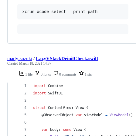
xcrun xcode-select --print-path
marty-suzuki
/
LazyVStackDeinitCheck.swift
Created
March 18, 2021 14:37
1 file
0 forks
0 comments
1 star
import
 Combine
import
 SwiftUI
struct
 ContentView
:
View
{
@
ObservedObject
var
viewModel
=
ViewModel
(
)
var
 body
:
some
View
{