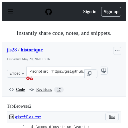
S
k
Sign in
Sign up
i
p
t
o
Instantly share code, notes, and snippets.
c
o
n
jls28
/
historique
t
e
Last active
May 20, 2026 18:16
n
t
Clone
Embed
this
repository
at
Code
Revisions
17
&lt;script
src=&quot;https://gist.github.com/jls28/70d3086ca3eca30
TabBrowser2
Raw
gistfile1.txt
4 façons d'ouvrir un favori :