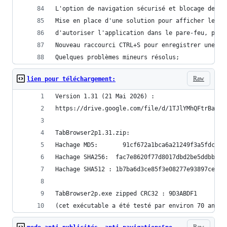
L'option de navigation sécurisé et blocage des p
Mise en place d'une solution pour afficher les f
d'autoriser l'application dans le pare-feu, pour
Nouveau raccourci CTRL+S pour enregistrer une pa
Quelques problèmes mineurs résolus;
Raw
lien pour téléchargement:
Version 1.31 (21 Mai 2026) :
https://drive.google.com/file/d/1TJlYMhQFtrBaDCI
TabBrowser2p1.31.zip:
Hachage MD5: 	   91cf672a1bca6a21249f3a5fdc4a
Hachage SHA256:  fac7e8620f77d8017dbd2be5ddbb6bb
Hachage SHA512 : 1b7ba6d3ce85f3e08277e93897ce821
TabBrowser2p.exe zipped CRC32 : 9D3ABDF1
(cet exécutable a été testé par environ 70 anti-
Raw