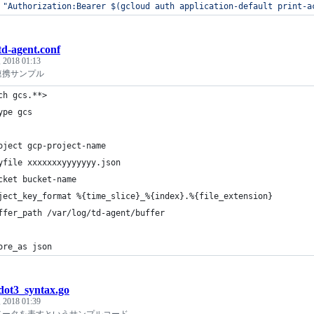
 
"
Authorization:Bearer 
$(
gcloud auth application-default print-a
td-agent.conf
, 2018 01:13
CSの連携サンプル
ch gcs.**>
ype gcs
oject gcp-project-name
yfile xxxxxxxyyyyyyy.json
cket bucket-name
ject_key_format %{time_slice}_%{index}.%{file_extension}
ffer_path /var/log/td-agent/buffer
ore_as json
dot3_syntax.go
 2018 01:39