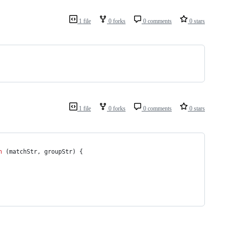
1 file
0 forks
0 comments
0 stars
1 file
0 forks
0 comments
0 stars
n
(
matchStr
,
groupStr
)
{