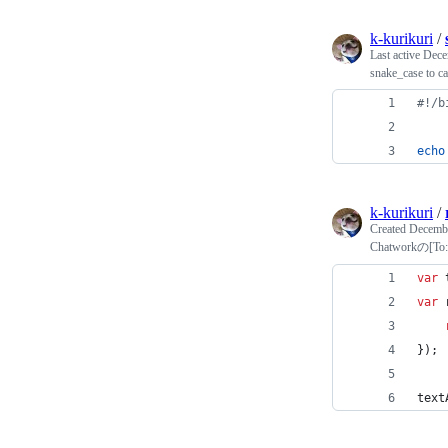
k-kurikuri
/
Last active
Dece
snake_case to 
#!
/b
echo
k-kurikuri
/
Created
Decembe
Chatworkの[T
var
var
}
)
;
text