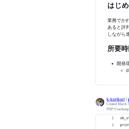
はじめ
業務でかれ
あると評
しながら
所要時
開発環
d
k-kurikuri
/
Created
March 7
PHPでvardu
ob_s
prin