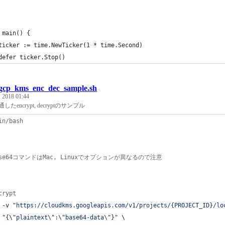
 main() {
	ticker := time.NewTicker(1 * time.Second)
	defer ticker.Stop()
gcp_kms_enc_dec_sample.sh
, 2018 01:44
たencrypt, decryptのサンプル
in/bash
ase64コマンドはMac, Linuxでオプションが異なるので注意
crypt
 -v 
"
https://cloudkms.googleapis.com/v1/projects/{PROJECT_ID}/lo
 
"
{
\"
plaintext
\"
:
\"
base64-data
\"
}
"
 \