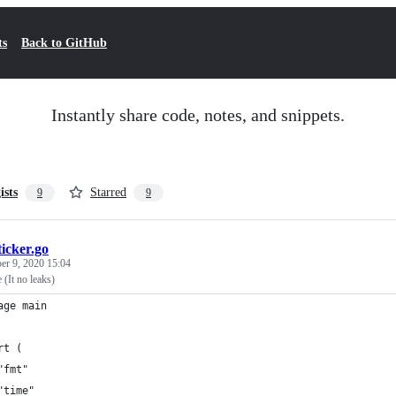
ts
Back to GitHub
Instantly share code, notes, and snippets.
ists
Starred
9
9
ticker.go
er 9, 2020 15:04
 (It no leaks)
age main
rt (
	"fmt"
	"time"