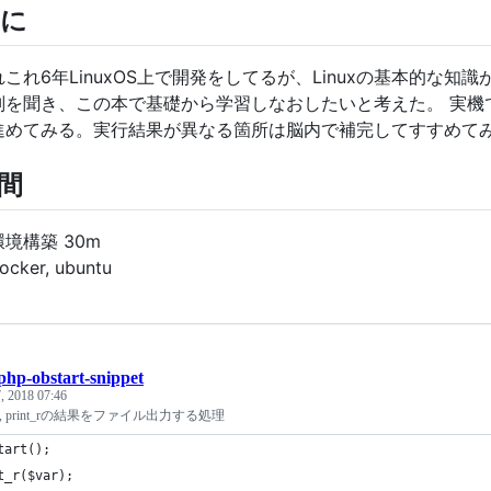
に
これ6年LinuxOS上で開発をしてるが、Linuxの基本的な
判を聞き、この本で基礎から学習しなおしたいと考えた。 実機
進めてみる。実行結果が異なる箇所は脳内で補完してすすめて
間
境構築 30m
ocker, ubuntu
php-obstart-snippet
, 2018 07:46
mp, print_rの結果をファイル出力する処理
tart();
t_r($var);