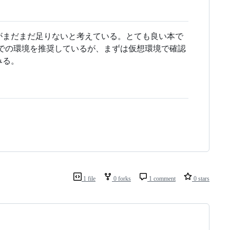
知識がまだまだ足りないと考えている。とても良い本で
での環境を推奨しているが、まずは仮想環境で確認
みる。
1 file
0 forks
1 comment
0 stars