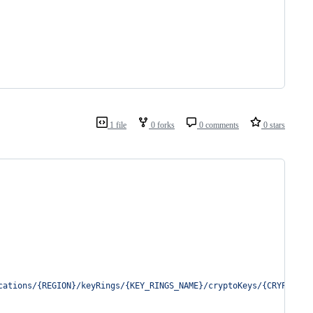
1 file
0 forks
0 comments
0 stars
cations/{REGION}/keyRings/{KEY_RINGS_NAME}/cryptoKeys/{CRYPT_KEY