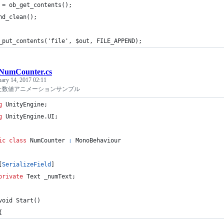
 = ob_get_contents();
nd_clean();
_put_contents('file', $out, FILE_APPEND);
NumCounter.cs
uary 14, 2017 02:11
使った数値アニメーションサンプル
g
UnityEngine
;
g
UnityEngine
.
UI
;
ic
class
NumCounter
:
MonoBehaviour
[
SerializeField
]
private
Text
_numText
;
void
Start
(
)
{