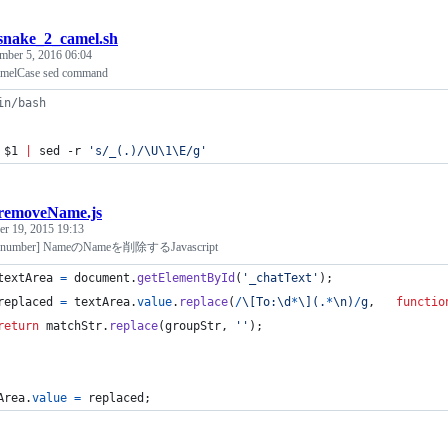
snake_2_camel.sh
mber 5, 2016 06:04
camelCase sed command
in/bash
$1
|
 sed -r 
'
s/_(.)/\U\1\E/g
'
removeName.js
r 19, 2015 19:13
o:number] NameのNameを削除するJavascript
textArea
=
document
.
getElementById
(
'_chatText'
)
;
replaced
=
textArea
.
value
.
replace
(
/
\[
T
o
:
\d
*
\]
(
.
*
\n
)
/
g
,
functio
return
matchStr
.
replace
(
groupStr
,
''
)
;
Area
.
value
=
replaced
;