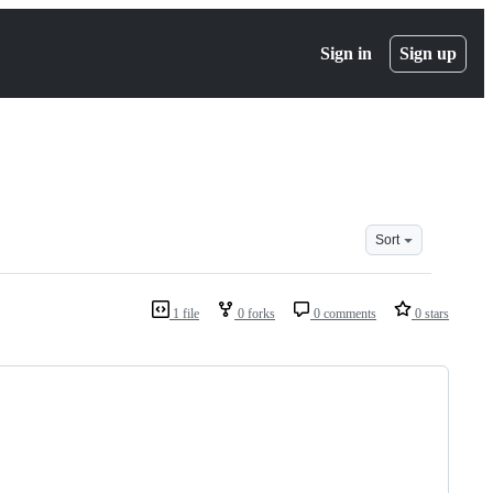
Sign in
Sign up
Sort
1 file
0 forks
0 comments
0 stars