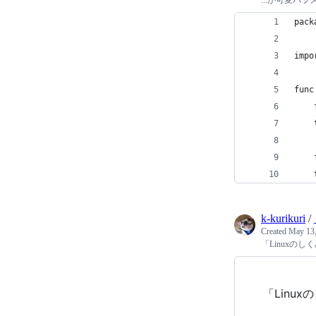
...が可変パ
pack
impo
func
    
    
    
    
k-kurikuri
/
Created
May 13,
「Linuxのし
「Linu