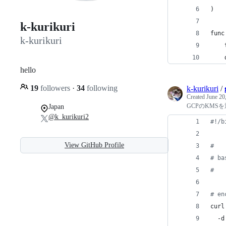
)
k-kurikuri
func
k-kurikuri
hello
19
followers
·
34
following
k-kurikuri
/
Created
June 20
GCPのKMSを通し
Japan
@k_kurikuri2
#!
/b
View GitHub Profile
#
#
 b
#
#
 en
curl
  -d