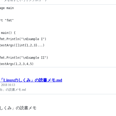
ラメータを表すというサンプルコード
age main
rt "fmt"
 main() {
fmt.Println("\nExample I")
testArgs([]int{1,2,3}...)
fmt.Println("\nExample II")
testArgs(1,2,3,4,5)
「Linuxのしくみ」の読書メモ.md
 2018 16:13
くみ」の読書メモ.md
xのしくみ」の読書メモ