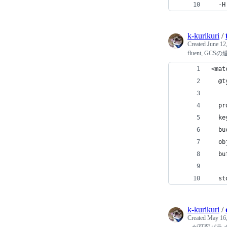
  -H
k-kurikuri
/
Created
June 12
fluent, G
<mat
  @t
  pr
  ke
  bu
  ob
  bu
  st
k-kurikuri
/
Created
May 16,