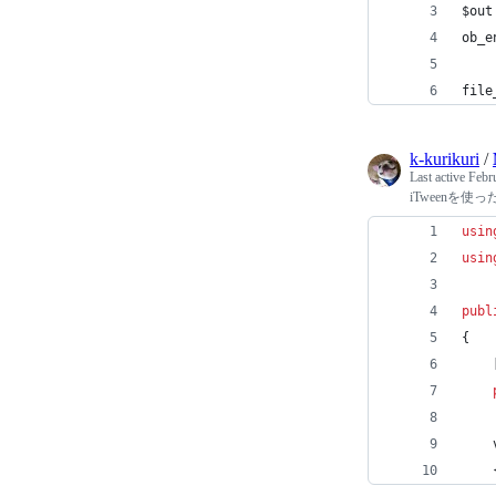
$out
ob_e
file
k-kurikuri
/
Last active
Febr
iTweenを
usin
usin
publ
{