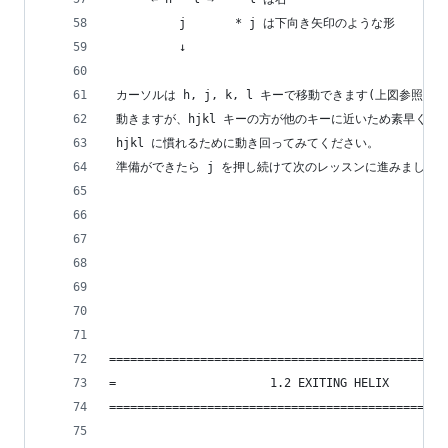
          j       * j は下向き矢印のような形
          ↓
 カーソルは h, j, k, l キーで移動できます(上図参照)
 動きますが、hjkl キーの方が他のキーに近いため素早く操
 hjkl に慣れるために動き回ってみてください。
 準備ができたら j を押し続けて次のレッスンに進みましょ
================================================
=                      1.2 EXITING HELIX        
================================================