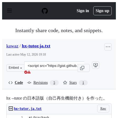
S
k
Sign in
Sign up
i
p
t
o
Instantly share code, notes, and snippets.
c
o
n
kawaz
/
hx-tutor.ja.txt
t
e
Last active
May 12, 2026 19:18
n
t
Clone
Embed
this
repository
at
Code
Revisions
Stars
5
1
&lt;script
src=&quot;https://gist.github.com/kawaz/52f99accd35cb2
hx --tutor の日本語版（自己再生機能付き）を作った。
Raw
hx-tutor.ja.txt
#!/bin/bash