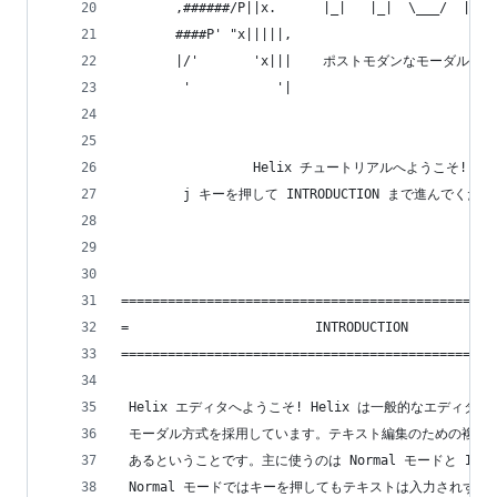
       ,######/P||x.      |_|   |_|  \___/  |_| 
       ####P' "x|||||,
       |/'       'x|||    ポストモダンなモーダル
        '           '|
                 Helix チュートリアルへようこそ!
        j キーを押して INTRODUCTION まで進んでくだ
================================================
=                        INTRODUCTION           
================================================
 Helix エディタへようこそ! Helix は一般的なエディタ
 モーダル方式を採用しています。テキスト編集のための複数
 あるということです。主に使うのは Normal モードと Ins
 Normal モードではキーを押してもテキストは入力されず、