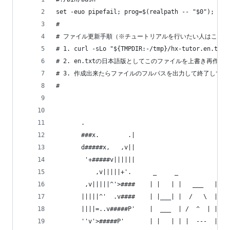
set -euo pipefail; prog=$(realpath -- "$0");
#
# ファイル更新手順（※チュートリアルを行いたい人はここ
# 1. curl -sLo "${TMPDIR:-/tmp}/hx-tutor.en.txt"
# 2. en.txtの日本語版としてこのファイルを上書き再
# 3. 作成出来たらファイルのフルパスを出力して終了してく
#
       .
       ###x.        .|
       d#####x,   ,v||
        '+#####v||||||
           ,v|||||+'.      _     _           _
        ,v|||||^'>####    | |   | |   ___   | | 
       |||||^'  .v####    | |___| |  /   \  | | 
       ||||=..v#####P'    |  ___  | /  ^  | | | 
       ''v'>#####P'       | |   | | |  ---  | | 