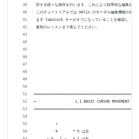
 対する様々な操作を行います。これにより効率的な編集が可
 このチュートリアルでは Helix のモーダル編集機能の使
 まず CapsLock キーがオフになっていることを確認し、j
 最初のレッスンまで進んでください。
================================================
=                  1.1 BASIC CURSOR MOVEMENT    
================================================
          ↑
          k       * h は左
      ← h   l →   * l は右