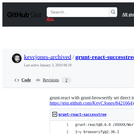
S
k
Search
All gis
i
Gists
p
t
o
c
o
n
t
kevcjones-archived
/
grunt-react-successtre
e
n
Last active
January 3, 2016 06:19
t
Code
Revisions
2
grunt-react with grunt-browserify set direct to
https://gist.github.com/KevCJones/8421664
)
grunt-react-successtree
grunt-react@0.6.0 /XXXXX/Wor
├─┬ browserify@2.36.1