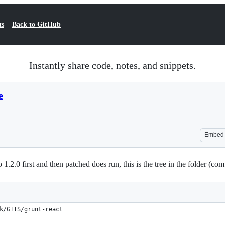
ts
Back to GitHub
Instantly share code, notes, and snippets.
e
Embed
 1.2.0 first and then patched does run, this is the tree in the folder (co
k/GITS/grunt-react