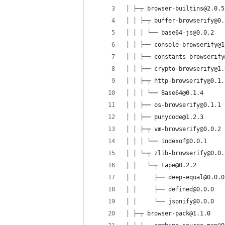
│ ├─┬ browser-builtins@2.0.5
│ │ ├─┬ buffer-browserify@0.
│ │ │ └── base64-js@0.0.2
│ │ ├── console-browserify@1
│ │ ├── constants-browserify
│ │ ├── crypto-browserify@1.
│ │ ├─┬ http-browserify@0.1.
│ │ │ └── Base64@0.1.4
│ │ ├── os-browserify@0.1.1
│ │ ├── punycode@1.2.3
│ │ ├─┬ vm-browserify@0.0.2
│ │ │ └── indexof@0.0.1
│ │ └─┬ zlib-browserify@0.0.
│ │   └─┬ tape@0.2.2
│ │     ├── deep-equal@0.0.0
│ │     ├── defined@0.0.0
│ │     └── jsonify@0.0.0
│ ├─┬ browser-pack@1.1.0