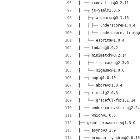
│ ├── iconv-lite@0.2.11
│ ├─┬ js-yaml@2.0.5
│ │ ├─┬ argparse@0.1.15
│ │ │ ├── underscore@1.4.4
│ │ │ └── underscore.string@
│ │ └── esprima@1.0.4
│ ├── lodash@0.9.2
│ ├─┬ minimatch@0.2.14
│ │ ├── lru-cache@2.5.0
│ │ └── sigmund@1.0.0
│ ├─┬ nopt@1.0.10
│ │ └── abbrev@1.0.4
│ ├─┬ rimraf@2.0.3
│ │ └── graceful-fs@1.1.14
│ ├── underscore.string@2.2.
│ └── which@1.0.5
├─┬ grunt-browserify@1.3.0
│ ├── async@0.2.9
│ ├── browserify-shim@2.0.10