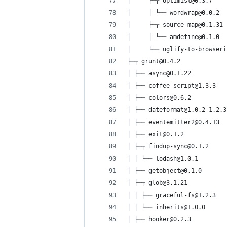
│     ├─┬ optimist@0.3.7
│     │ └── wordwrap@0.0.2
│     ├─┬ source-map@0.1.31
│     │ └── amdefine@0.1.0
│     └── uglify-to-browseri
├─┬ grunt@0.4.2
│ ├── async@0.1.22
│ ├── coffee-script@1.3.3
│ ├── colors@0.6.2
│ ├── dateformat@1.0.2-1.2.3
│ ├── eventemitter2@0.4.13
│ ├── exit@0.1.2
│ ├─┬ findup-sync@0.1.2
│ │ └── lodash@1.0.1
│ ├── getobject@0.1.0
│ ├─┬ glob@3.1.21
│ │ ├── graceful-fs@1.2.3
│ │ └── inherits@1.0.0
│ ├── hooker@0.2.3