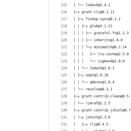
│ └── lodash@2.4.1
├─┬ grunt-cli@0.1.11
│ ├─┬ findup-sync@0.1.2
│ │ ├─┬ glob@3.1.21
│ │ │ ├── graceful-fs@1.2.3
│ │ │ ├── inherits@1.0.0
│ │ │ └─┬ minimatch@0.2.14
│ │ │   ├── lru-cache@2.5.0
│ │ │   └── sigmund@1.0.0
│ │ └── lodash@1.0.1
│ ├─┬ nopt@1.0.10
│ │ └── abbrev@1.0.4
│ └── resolve@0.3.1
├─┬ grunt-contrib-clean@0.5.
│ └── rimraf@2.2.5
├─┬ grunt-contrib-jshint@0.7
│ └─┬ jshint@2.3.0
│   ├─┬ cli@0.4.5