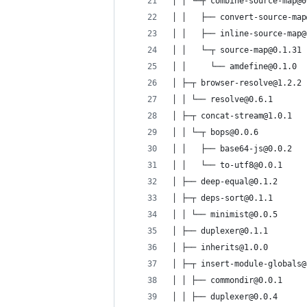
│ │ └─┬ combine-source-map@0
│ │   ├── convert-source-map
│ │   ├── inline-source-map@
│ │   └─┬ source-map@0.1.31
│ │     └── amdefine@0.1.0
│ ├─┬ browser-resolve@1.2.2
│ │ └── resolve@0.6.1
│ ├─┬ concat-stream@1.0.1
│ │ └─┬ bops@0.0.6
│ │   ├── base64-js@0.0.2
│ │   └── to-utf8@0.0.1
│ ├── deep-equal@0.1.2
│ ├─┬ deps-sort@0.1.1
│ │ └── minimist@0.0.5
│ ├── duplexer@0.1.1
│ ├── inherits@1.0.0
│ ├─┬ insert-module-globals@
│ │ ├── commondir@0.0.1
│ │ ├── duplexer@0.0.4