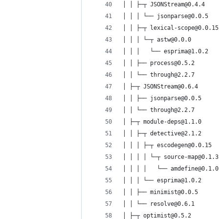
│ │ ├─┬ JSONStream@0.4.4
│ │ │ └── jsonparse@0.0.5
│ │ ├─┬ lexical-scope@0.0.15
│ │ │ └─┬ astw@0.0.0
│ │ │   └── esprima@1.0.2
│ │ ├── process@0.5.2
│ │ └── through@2.2.7
│ ├─┬ JSONStream@0.6.4
│ │ ├── jsonparse@0.0.5
│ │ └── through@2.2.7
│ ├─┬ module-deps@1.1.0
│ │ ├─┬ detective@2.1.2
│ │ │ ├─┬ escodegen@0.0.15
│ │ │ │ └─┬ source-map@0.1.3
│ │ │ │   └── amdefine@0.1.0
│ │ │ └── esprima@1.0.2
│ │ ├── minimist@0.0.5
│ │ └── resolve@0.6.1
│ ├─┬ optimist@0.5.2