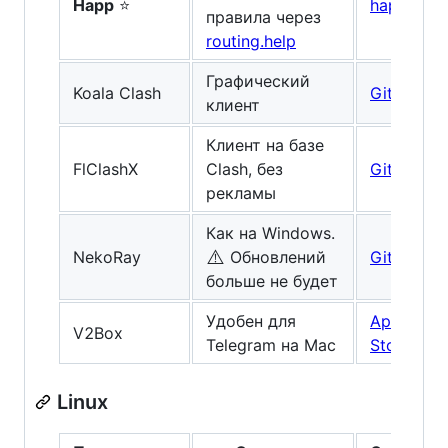
Happ
⭐
happ.su
правила через
routing.help
Графический
Koala Clash
GitHub
клиент
Клиент на базе
FlClashX
Clash, без
GitHub
рекламы
Как на Windows.
⚠️
NekoRay
Обновлений
GitHub
больше не будет
Удобен для
App
V2Box
Telegram на Mac
Store
Linux