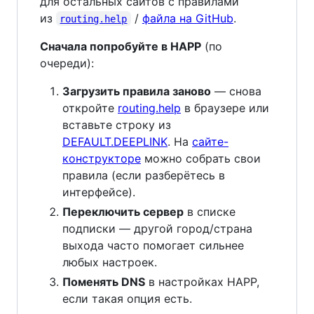
для остальных сайтов с правилами
из
/
файла на GitHub
.
routing.help
Сначала попробуйте в HAPP
(по
очереди):
Загрузить правила заново
— снова
откройте
routing.help
в браузере или
вставьте строку из
DEFAULT.DEEPLINK
. На
сайте-
конструкторе
можно собрать свои
правила (если разберётесь в
интерфейсе).
Переключить сервер
в списке
подписки — другой город/страна
выхода часто помогает сильнее
любых настроек.
Поменять DNS
в настройках HAPP,
если такая опция есть.