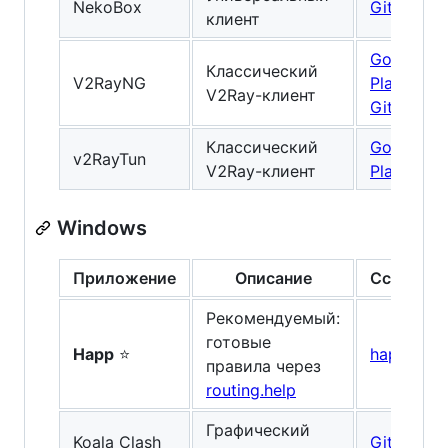
NekoBox
GitHub
клиент
Google
Классический
V2RayNG
Play
/
V2Ray-клиент
GitHub
Классический
Google
v2RayTun
V2Ray-клиент
Play
Windows
Приложение
Описание
Ссылка
Рекомендуемый:
готовые
Happ
⭐
happ.su
правила через
routing.help
Графический
Koala Clash
GitHub