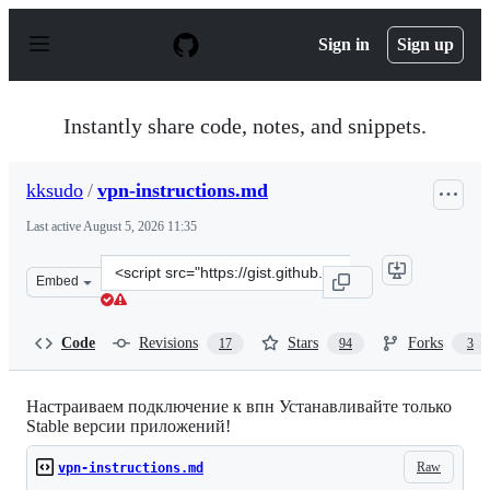
S
k
Sign in
Sign up
i
p
t
o
Instantly share code, notes, and snippets.
c
o
n
kksudo
/
vpn-instructions.md
t
e
Last active
August 5, 2026 11:35
n
t
Clone
Embed
this
repository
at
Code
Revisions
Stars
Forks
17
94
3
&lt;script
src=&quot;https://gist.github.com/kksudo/9e2072b3c60a7
Настраиваем подключение к впн Устанавливайте только
Stable версии приложений!
Raw
vpn-instructions.md