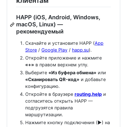
клиентам
HAPP (iOS, Android, Windows,
macOS, Linux) —
рекомендуемый
Скачайте и установите HAPP (
App
Store
/
Google Play
/
happ.su
).
Откройте приложение и нажмите
«+»
в правом верхнем углу.
Выберите
«Из буфера обмена»
или
«Сканировать QR-код»
и добавьте
конфигурацию.
Откройте в браузере
routing.help
и
согласитесь открыть HAPP —
подгрузятся правила
маршрутизации.
Нажмите кнопку подключения (▶) на