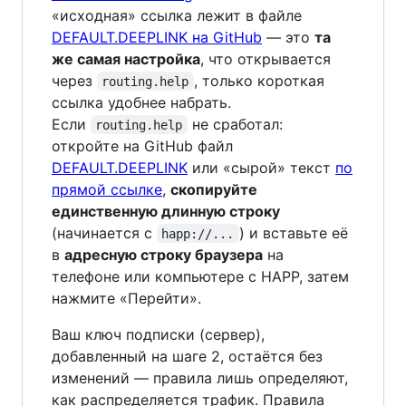
«исходная» ссылка лежит в файле
DEFAULT.DEEPLINK на GitHub
— это
та
же самая настройка
, что открывается
через
, только короткая
routing.help
ссылка удобнее набрать.
Если
не сработал:
routing.help
откройте на GitHub файл
DEFAULT.DEEPLINK
или «сырой» текст
по
прямой ссылке
,
скопируйте
единственную длинную строку
(начинается с
) и вставьте её
happ://...
в
адресную строку браузера
на
телефоне или компьютере с HAPP, затем
нажмите «Перейти».
Ваш ключ подписки (сервер),
добавленный на шаге 2, остаётся без
изменений — правила лишь определяют,
как распределяется трафик. Правила