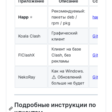
Приложение
Описание
Ссылка
Рекомендуемый:
Happ
⭐
пакеты deb /
happ.su
rpm / pkg
Графический
Koala Clash
GitHub
клиент
Клиент на базе
FlClashX
Clash, без
GitHub
рекламы
Как на Windows.
⚠️
NekoRay
Обновлений
GitHub
больше не будет
Подробные инструкции по