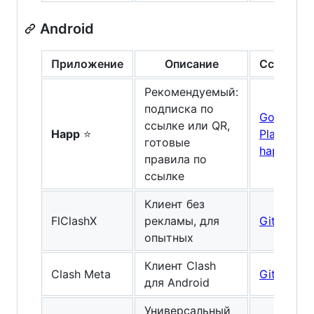
Android
Приложение
Описание
Ссылка
Рекомендуемый:
подписка по
Google
ссылке или QR,
Happ
⭐
Play
/
готовые
happ.su
правила по
ссылке
Клиент без
FlClashX
рекламы, для
GitHub
опытных
Клиент Clash
Clash Meta
GitHub
для Android
Универсальный