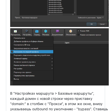
В "Настройках маршрута > Базовые маршруты",
каждый домен с новой строки через приставку
"domain:" в столбик с "Прокси", в этом же окне, внизу
указываешь outbound по умолчанию - "bypass". Ставишь