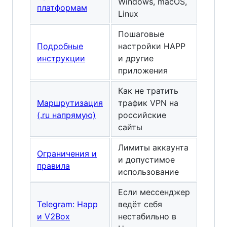
Windows, macOS,
платформам
Linux
Пошаговые
Подробные
настройки HAPP
инструкции
и другие
приложения
Как не тратить
Маршрутизация
трафик VPN на
(.ru напрямую)
российские
сайты
Лимиты аккаунта
Ограничения и
и допустимое
правила
использование
Если мессенджер
Telegram: Happ
ведёт себя
и V2Box
нестабильно в