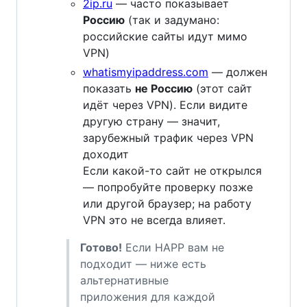
2ip.ru
— часто показывает
Россию
(так и задумано:
российские сайты идут мимо
VPN)
whatismyipaddress.com
— должен
показать
не Россию
(этот сайт
идёт через VPN). Если видите
другую страну — значит,
зарубежный трафик через VPN
доходит
Если какой-то сайт не открылся
— попробуйте проверку позже
или другой браузер; на работу
VPN это не всегда влияет.
Готово!
Если HAPP вам не
подходит — ниже есть
альтернативные
приложения для каждой