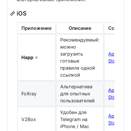
iOS
Приложение
Описание
Ссылка
Рекомендуемый:
можно
загрузить
App
Happ
⭐
готовые
Store
правила одной
ссылкой
Альтернатива
App
FoXray
для опытных
Store
пользователей
Удобен для
App
V2Box
Telegram на
Store
iPhone / Mac