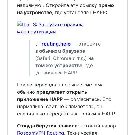
напрямую). Откройте эту ссылку
прямо
на устройстве
, где установлен HAPP:
🔗
routing.help
— откройте
в обычном браузере
(Safari, Chrome и т.д.)
на
том же устройстве
, где
установлен HAPP.
После перехода по ссылке система
обычно
предлагает открыть
приложение HAPP
— согласитесь. Это
нормально: сайт не «ломается», он
специально передаёт настройки в HAPP.
Откуда берутся правила:
готовый набор
RoscomVPN Routing
. Техническая