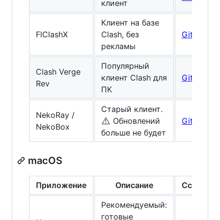
клиент
Клиент на базе
FlClashX
Clash, без
GitHub
рекламы
Популярный
Clash Verge
клиент Clash для
GitHub
Rev
ПК
Старый клиент.
NekoRay /
⚠️
Обновлений
GitHub
NekoBox
больше не будет
macOS
Приложение
Описание
Ссылка
Рекомендуемый:
готовые