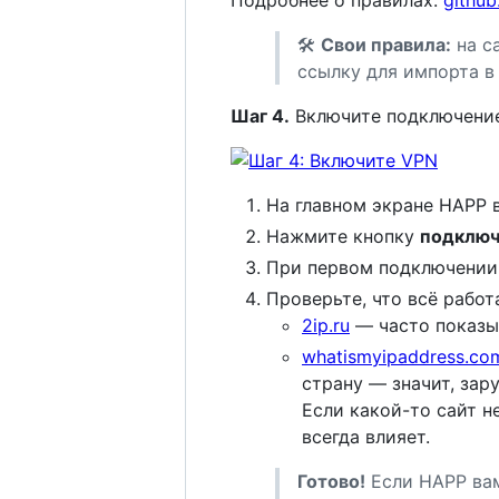
🛠
Свои правила:
на с
ссылку для импорта в
Шаг 4.
Включите подключение
На главном экране HAPP 
Нажмите кнопку
подключ
При первом подключении
Проверьте, что всё работ
2ip.ru
— часто показ
whatismyipaddress.co
страну — значит, за
Если какой-то сайт н
всегда влияет.
Готово!
Если HAPP вам