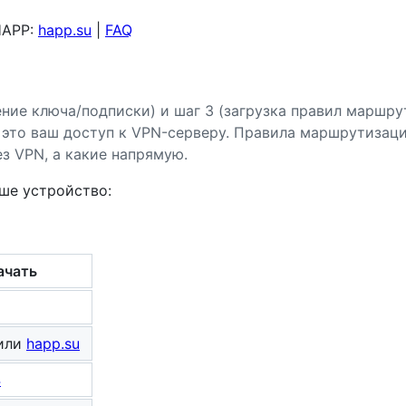
HAPP:
happ.su
|
FAQ
ние ключа/подписки) и шаг 3 (загрузка правил маршру
 это ваш доступ к VPN-серверу. Правила маршрутизаци
ез VPN, а какие напрямую.
ше устройство:
ачать
или
happ.su
4