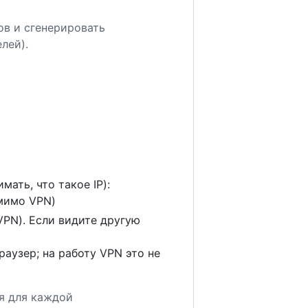
ов и сгенерировать
лей).
мать, что такое IP):
 мимо VPN)
VPN). Если видите другую
аузер; на работу VPN это не
я для каждой