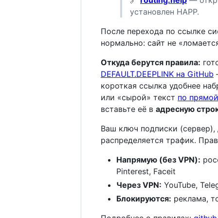
установлен HAPP.
После перехода по ссылке с
нормально: сайт не «ломаетс
Откуда берутся правила:
гот
DEFAULT.DEEPLINK на GitHub
короткая ссылка удобнее наб
или «сырой» текст
по прямой
вставьте её в
адресную строк
Ваш ключ подписки (сервер),
распределяется трафик. Пра
Напрямую (без VPN):
росс
Pinterest, Faceit
Через VPN:
YouTube, Tele
Блокируются:
реклама, т
Подробнее о правилах:
githu