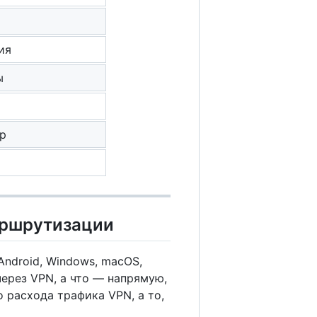
ия
ы
pp
аршрутизации
Android, Windows, macOS,
через VPN, а что — напрямую,
 расхода трафика VPN, а то,