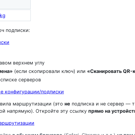
pkg
ч подписки:
авом верхнем углу
мена»
(если скопировали ключ) или
«Сканировать QR-
 списке серверов
е конфигурации/подписки
авила маршрутизации (это
не
подписка и не сервер — т
кой напрямую). Откройте эту ссылку
прямо на устройст
ойте
в обычном браузере
(Safari, Chrome и т.д.)
на том