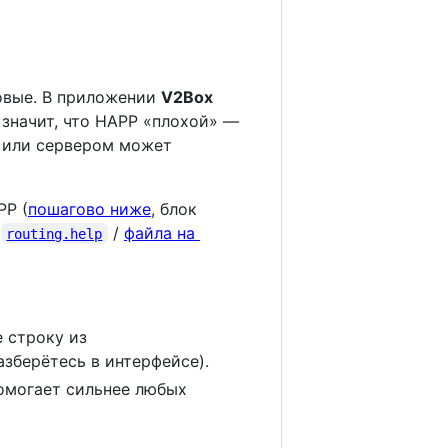
совые. В приложении
V2Box
е значит, что HAPP «плохой» —
м или сервером может
PP (
пошагово ниже
, блок
з
/
файла на
routing.help
е строку из
зберётесь в интерфейсе).
омогает сильнее любых