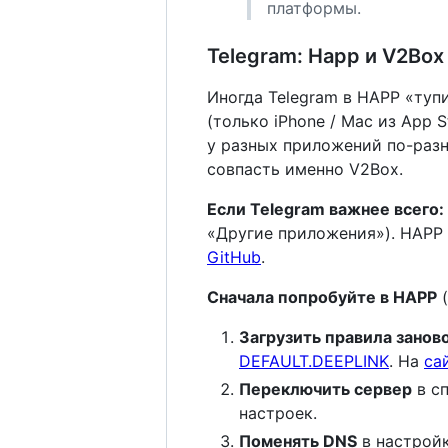
платформы.
Telegram: Happ и V2Box
Иногда Telegram в HAPP «туп
(только iPhone / Mac из App 
у разных приложений по-раз
совпасть именно V2Box.
Если Telegram важнее всего:
«Другие приложения»). HAPP
GitHub
.
Сначала попробуйте в HAPP
(
Загрузить правила занов
DEFAULT.DEEPLINK
. На
са
Переключить сервер
в сп
настроек.
Поменять DNS
в настройк