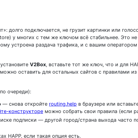
ит»: долго подключается, не грузит картинки или голо
Store) у многих с тем же ключом всё стабильнее. Это н
ному устроена раздача трафика, и с вашим операторо
установите
V2Box
, вставьте тот же ключ, что и для HA
 можно оставить для остальных сайтов с правилами и
по очереди):
о
— снова откройте
routing.help
в браузере или вставьт
йте-конструкторе
можно собрать свои правила (если ра
иске подписки — другой город/страна выхода часто п
ах HAPP, если такая опция есть.