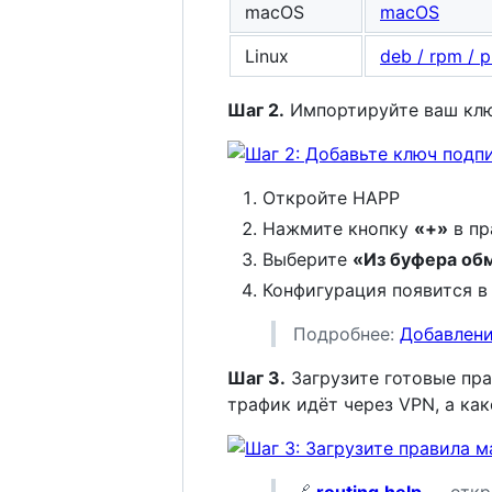
macOS
macOS
Linux
deb / rpm / 
Шаг 2.
Импортируйте ваш клю
Откройте HAPP
Нажмите кнопку
«+»
в пр
Выберите
«Из буфера об
Конфигурация появится в
Подробнее:
Добавлени
Шаг 3.
Загрузите готовые пр
трафик идёт через VPN, а ка
🔗
routing.help
— откр