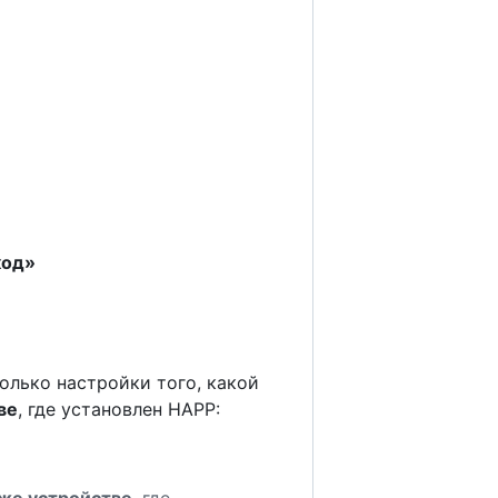
код»
олько настройки того, какой
ве
, где установлен HAPP:
 же устройстве
, где