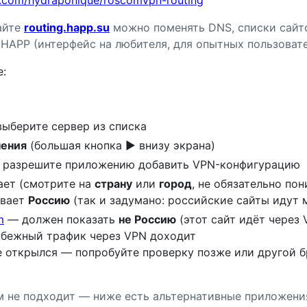
айте
routing.happ.su
можно поменять DNS, списки сайт
 HAPP (интерфейс на любителя, для опытных пользовате
:
выберите сервер из списка
ения
(большая кнопка ▶ внизу экрана)
 разрешите приложению добавить VPN-конфигурацию
ает (смотрите на
страну
или
город
, не обязательно пони
ывает
Россию
(так и задумано: российские сайты идут
m
— должен показать
не Россию
(этот сайт идёт через 
рубежный трафик через VPN доходит
е открылся — попробуйте проверку позже или другой бр
 не подходит — ниже есть альтернативные приложени