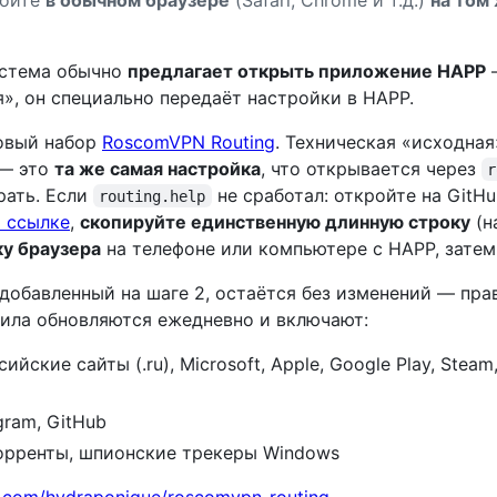
истема обычно
предлагает открыть приложение HAPP
—
я», он специально передаёт настройки в HAPP.
овый набор
RoscomVPN Routing
. Техническая «исходная
— это
та же самая настройка
, что открывается через
r
рать. Если
не сработал: откройте на GitH
routing.help
 ссылке
,
скопируйте единственную длинную строку
(н
у браузера
на телефоне или компьютере с HAPP, затем
 добавленный на шаге 2, остаётся без изменений — пра
вила обновляются ежедневно и включают:
ийские сайты (.ru), Microsoft, Apple, Google Play, Steam,
gram, GitHub
орренты, шпионские трекеры Windows
b.com/hydraponique/roscomvpn-routing