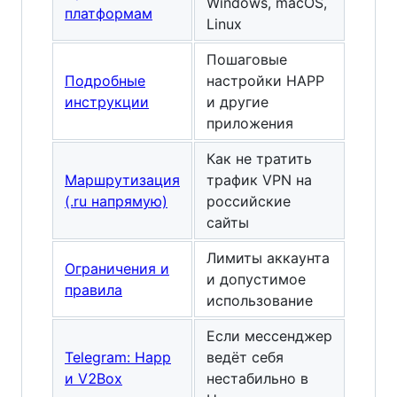
Windows, macOS,
платформам
Linux
Пошаговые
Подробные
настройки HAPP
инструкции
и другие
приложения
Как не тратить
Маршрутизация
трафик VPN на
(.ru напрямую)
российские
сайты
Лимиты аккаунта
Ограничения и
и допустимое
правила
использование
Если мессенджер
Telegram: Happ
ведёт себя
и V2Box
нестабильно в