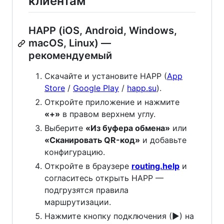
клиентам
HAPP (iOS, Android, Windows,
macOS, Linux) —
рекомендуемый
Скачайте и установите HAPP (
App
Store
/
Google Play
/
happ.su
).
Откройте приложение и нажмите
«+»
в правом верхнем углу.
Выберите
«Из буфера обмена»
или
«Сканировать QR-код»
и добавьте
конфигурацию.
Откройте в браузере
routing.help
и
согласитесь открыть HAPP —
подгрузятся правила
маршрутизации.
Нажмите кнопку подключения (▶) на