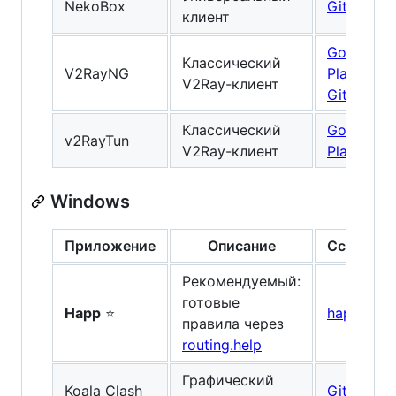
NekoBox
GitHub
клиент
Google
Классический
V2RayNG
Play
/
V2Ray-клиент
GitHub
Классический
Google
v2RayTun
V2Ray-клиент
Play
Windows
Приложение
Описание
Ссылка
Рекомендуемый:
готовые
Happ
⭐
happ.su
правила через
routing.help
Графический
Koala Clash
GitHub