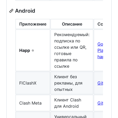
Android
Приложение
Описание
Ссылка
Рекомендуемый:
подписка по
Google
ссылке или QR,
Happ
⭐
Play
/
готовые
happ.su
правила по
ссылке
Клиент без
FlClashX
рекламы, для
GitHub
опытных
Клиент Clash
Clash Meta
GitHub
для Android
Универсальный