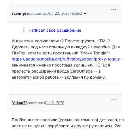
•
edited
rexen-pro
commented
Apr 23, 2026
Написал свое расширение
И как этим пользоваться? Просто грузить HTML?
Держать под него отдельную вкладку? Неудобно. Для
FireFox, кстати, есть простенький "Proxy Toggle" :
https://addons.mozilla.org/ru/firefox/addon/proxy-toggle
--
занимается именно простоым вкл-выкл. НО! Вся
прелесть расширений вроде ZeroOmega -- в
автоматической работе -- вкл/выкл по домену.
Yukon72
commented
Jul 2, 2026
Пробовал все профили (кроме кастомного) для хапп, во
всех не пашут мылору\авито и другие ру сервисы, 2ип