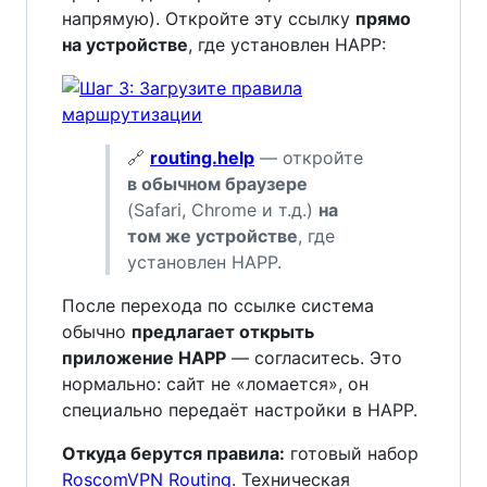
напрямую). Откройте эту ссылку
прямо
на устройстве
, где установлен HAPP:
🔗
routing.help
— откройте
в обычном браузере
(Safari, Chrome и т.д.)
на
том же устройстве
, где
установлен HAPP.
После перехода по ссылке система
обычно
предлагает открыть
приложение HAPP
— согласитесь. Это
нормально: сайт не «ломается», он
специально передаёт настройки в HAPP.
Откуда берутся правила:
готовый набор
RoscomVPN Routing
. Техническая