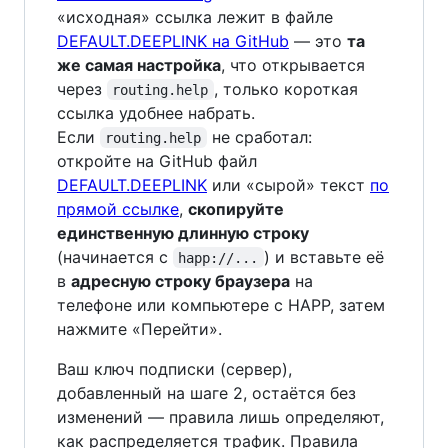
«исходная» ссылка лежит в файле
DEFAULT.DEEPLINK на GitHub
— это
та
же самая настройка
, что открывается
через
, только короткая
routing.help
ссылка удобнее набрать.
Если
не сработал:
routing.help
откройте на GitHub файл
DEFAULT.DEEPLINK
или «сырой» текст
по
прямой ссылке
,
скопируйте
единственную длинную строку
(начинается с
) и вставьте её
happ://...
в
адресную строку браузера
на
телефоне или компьютере с HAPP, затем
нажмите «Перейти».
Ваш ключ подписки (сервер),
добавленный на шаге 2, остаётся без
изменений — правила лишь определяют,
как распределяется трафик. Правила