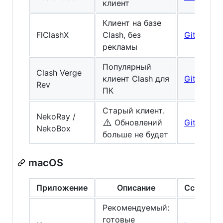
клиент
Клиент на базе
FlClashX
Clash, без
GitHub
рекламы
Популярный
Clash Verge
клиент Clash для
GitHub
Rev
ПК
Старый клиент.
NekoRay /
⚠️
Обновлений
GitHub
NekoBox
больше не будет
macOS
Приложение
Описание
Ссылка
Рекомендуемый:
готовые