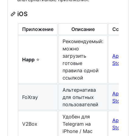
iOS
Приложение
Описание
Ссылка
Рекомендуемый:
можно
загрузить
App
Happ
⭐
готовые
Store
правила одной
ссылкой
Альтернатива
App
FoXray
для опытных
Store
пользователей
Удобен для
App
V2Box
Telegram на
Store
iPhone / Mac