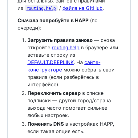
для остальных сайтов с правилами
из
/
файла на GitHub
.
routing.help
Сначала попробуйте в HAPP
(по
очереди):
Загрузить правила заново
— снова
откройте
routing.help
в браузере или
вставьте строку из
DEFAULT.DEEPLINK
. На
сайте-
конструкторе
можно собрать свои
правила (если разберётесь в
интерфейсе).
Переключить сервер
в списке
подписки — другой город/страна
выхода часто помогает сильнее
любых настроек.
Поменять DNS
в настройках HAPP,
если такая опция есть.