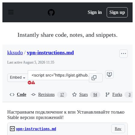
S
k
Sign in
Sign up
i
p
t
o
Instantly share code, notes, and snippets.
c
o
n
kksudo
/
vpn-instructions.md
t
e
Last active
August 5, 2026 11:35
n
t
Clone
Embed
this
repository
at
Code
Revisions
Stars
Forks
17
94
3
&lt;script
src=&quot;https://gist.github.com/kksudo/9e2072b3c60a7
Настраиваем подключение к впн Устанавливайте только
Stable версии приложений!
Raw
vpn-instructions.md