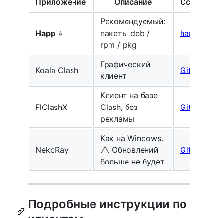
Приложение
Описание
Ссылка
Рекомендуемый:
Happ
⭐
пакеты deb /
happ.su
rpm / pkg
Графический
Koala Clash
GitHub
клиент
Клиент на базе
FlClashX
Clash, без
GitHub
рекламы
Как на Windows.
⚠️
NekoRay
Обновлений
GitHub
больше не будет
Подробные инструкции по