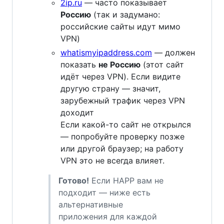
2ip.ru
— часто показывает
Россию
(так и задумано:
российские сайты идут мимо
VPN)
whatismyipaddress.com
— должен
показать
не Россию
(этот сайт
идёт через VPN). Если видите
другую страну — значит,
зарубежный трафик через VPN
доходит
Если какой-то сайт не открылся
— попробуйте проверку позже
или другой браузер; на работу
VPN это не всегда влияет.
Готово!
Если HAPP вам не
подходит — ниже есть
альтернативные
приложения для каждой