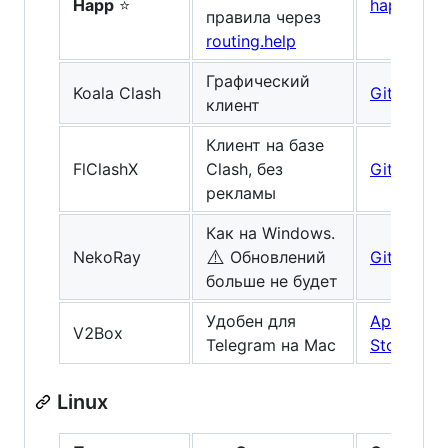
Happ
⭐
happ.su
правила через
routing.help
Графический
Koala Clash
GitHub
клиент
Клиент на базе
FlClashX
Clash, без
GitHub
рекламы
Как на Windows.
⚠️
NekoRay
Обновлений
GitHub
больше не будет
Удобен для
App
V2Box
Telegram на Mac
Store
Linux