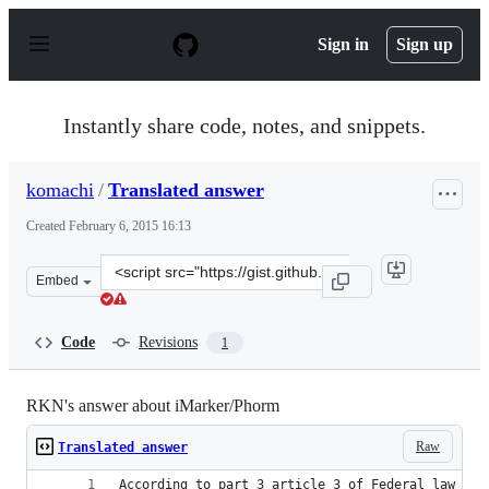
S
k
Sign in
Sign up
i
p
t
o
Instantly share code, notes, and snippets.
c
o
n
komachi
/
Translated answer
t
e
Created
February 6, 2015 16:13
n
t
Clone
Embed
this
repository
at
Code
Revisions
1
&lt;script
src=&quot;https://gist.github.com/komachi/f2b91f570d13
RKN's answer about iMarker/Phorm
Raw
Translated answer
According to part 3 article 3 of Federal law № 1