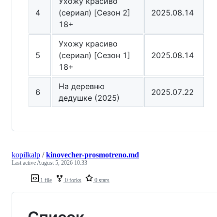
Ухожу красиво
4
(сериал) [Сезон 2]
2025.08.14
18+
Ухожу красиво
5
(сериал) [Сезон 1]
2025.08.14
18+
На деревню
6
2025.07.22
дедушке (2025)
kopilkalp
/
kinovecher-prosmotreno.md
Last active
August 5, 2026 10:33
1 file
0 forks
0 stars