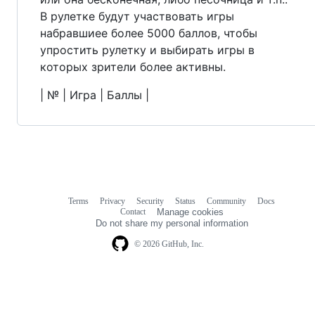
В рулетке будут участвовать игры
набравшиее более 5000 баллов, чтобы
упростить рулетку и выбирать игры в
которых зрители более активны.
| № | Игра | Баллы |
Terms
Privacy
Security
Status
Community
Docs
Footer
Footer
Contact
Manage cookies
navigation
Do not share my personal information
© 2026 GitHub, Inc.