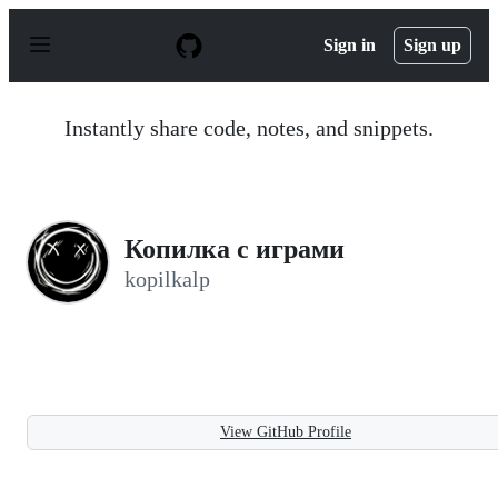
S
k
Sign in
Sign up
i
p
t
o
Instantly share code, notes, and snippets.
c
o
n
t
e
n
Копилка с играми
t
kopilkalp
View GitHub Profile