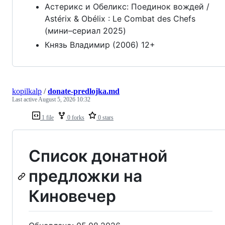
Астерикс и Обеликс: Поединок вождей /
Astérix & Obélix : Le Combat des Chefs
(мини–сериал 2025)
Князь Владимир (2006) 12+
kopilkalp
/
donate-predlojka.md
Last active
August 5, 2026 10:32
1 file
0 forks
0 stars
Список донатной
предложки на
Киновечер