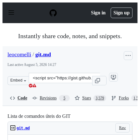
S
k
Sign in
Sign up
i
p
t
o
Instantly share code, notes, and snippets.
c
o
n
leocomelli
/
git.md
t
e
Last active
August 5, 2026 14:27
n
t
Clone
Embed
this
repository
at
Code
Revisions
Stars
Forks
5
3,579
1,5
&lt;script
src=&quot;https://gist.github.com/leocomelli/2545add34e
Lista de comandos úteis do GIT
Raw
git.md