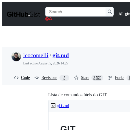
S
k
Search
All gis
i
Gists
p
t
o
c
o
n
t
leocomelli
/
git.md
e
n
Last active
August 5, 2026 14:27
t
Code
Revisions
Stars
Forks
5
3,579
Lista de comandos úteis do GIT
git.md
GIT