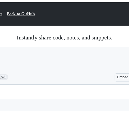
ts
Back to GitHub
Instantly share code, notes, and snippets.
1,523
Embed