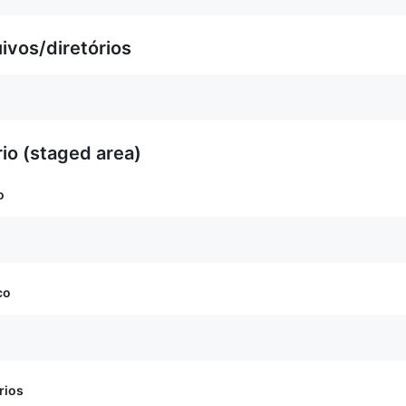
uivos/diretórios
rio (staged area)
o
co
rios