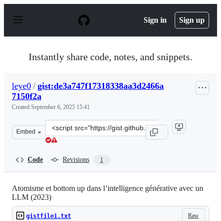
S
k
Sign in
Sign up
i
p
t
o
Instantly share code, notes, and snippets.
c
o
n
leye0
/
gist:de3a747f17318338aa3d2466a
t
7150f2a
e
n
Created
September 6, 2025 15:41
t
Clone
Embed
this
repository
at
Code
Revisions
1
&lt;script
src=&quot;https://gist.github.com/leye0/de3a747f173183
Atomisme et bottom up dans l’intelligence générative avec un
LLM (2023)
Raw
gistfile1.txt