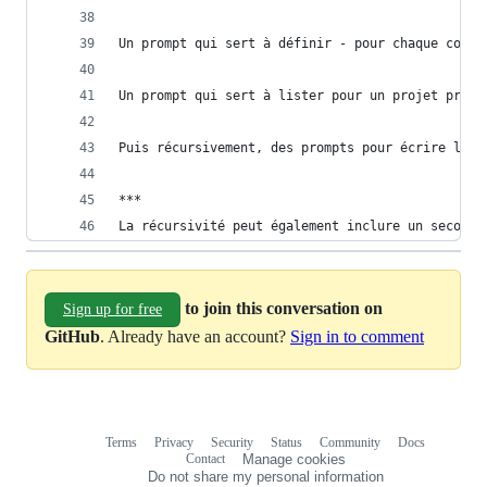
Un prompt qui sert à définir - pour chaque couch
Un prompt qui sert à lister pour un projet préci
Puis récursivement, des prompts pour écrire le c
*** 
La récursivité peut également inclure un second 
to join this conversation on
Sign up for free
GitHub
. Already have an account?
Sign in to comment
Terms
Privacy
Security
Status
Community
Docs
Footer
Footer
Contact
Manage cookies
navigation
Do not share my personal information