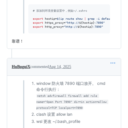
#
 添加到环境变量设置中，例如~/.zshrc
export
 hostip=
$(
ip route show 
|
 grep -i default 
|
 awk 
'
export
 https_proxy=
"
http://
${hostip}
:7890
"
export
 http_proxy=
"
http://
${hostip}
:7890
"
靠谱！
HuBuguiX
commented
Aug 14, 2025
window 防火墙 7890 端口放开。 cmd
命令行执行：
netsh advfirewall firewall add rule 
name="Open Port 7890" dir=in action=allow 
protocol=TCP localport=7890
clash 设置 allow lan
wsl 更改 ~/.bash_profile