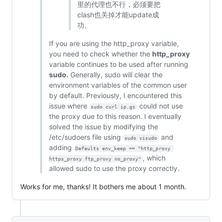
里的代理也不行，必须要把
clash也关掉才能update成
功。
If you are using the http_proxy variable,
you need to check whether the
http_proxy
variable continues to be used after running
sudo.
Generally, sudo will clear the
environment variables of the common user
by default. Previously, I encountered this
issue where
could not use
sudo curl ip.gs
the proxy due to this reason. I eventually
solved the issue by modifying the
/etc/sudoers file using
and
sudo visudo
adding
Defaults env_keep += "http_proxy 
, which
https_proxy ftp_proxy no_proxy"
allowed sudo to use the proxy correctly.
Works for me, thanks! It bothers me about 1 month.