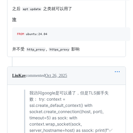
之后
之类就可以用了
apt update
注
FROM
 ubuntu:24.04
并不受
,
影响
http_proxy
https_proxy
LiuKay
commented
Oct 26, 2025
我访问google是可以通了，但是TLS握手失
败： try: context =
ssl.create_default_context() with
socket.create_connection((host, port),
timeout=5) as sock: with
context.wrap_socket(sock,
server_hostname=host) as ssock: print(f"✅