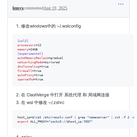
lemyx
commented
Aug 19, 2025
修改windows中的 ~/.wslconfig
[wsl2]
processors
memory
[experimental]
autoMemoryReclaim
networkingMode
dnsTunneling
firewall
autoProxy
sparseVhd
=true
在 ClashVerge 中打开 系统代理 和 局域网连接
在 wsl 中修改 ~/.zshrc
host_ip=
$(
cat /etc/resolv.conf 
|
 grep 
"
nameserver
"
|
 cut -f 2 -d 
export
 ALL_PROXY=
"
socks5://
$host_ip
:7897
"
enjoy