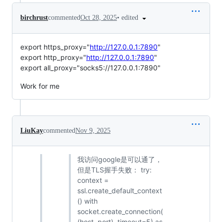
•
edited
birchrust
commented
Oct 28, 2025
export https_proxy="
http://127.0.0.1:7890
"
export http_proxy="
http://127.0.0.1:7890
"
export all_proxy="socks5://127.0.0.1:7890"
Work for me
LiuKay
commented
Nov 9, 2025
我访问google是可以通了，
但是TLS握手失败： try:
context =
ssl.create_default_context
() with
socket.create_connection(
(host, port), timeout=5) as