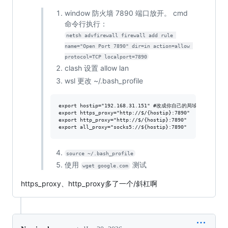
window 防火墙 7890 端口放开。 cmd
命令行执行：
netsh advfirewall firewall add rule 
name="Open Port 7890" dir=in action=allow 
protocol=TCP localport=7890
clash 设置 allow lan
wsl 更改 ~/.bash_profile
export hostip="192.168.31.151" #改成你自己的局域网IP地址

export https_proxy="http://$/{hostip}:7890"

export http_proxy="http://$/{hostip}:7890"

source ~/.bash_profile
使用
测试
wget google.com
https_proxy、http_proxy多了一个/斜杠啊