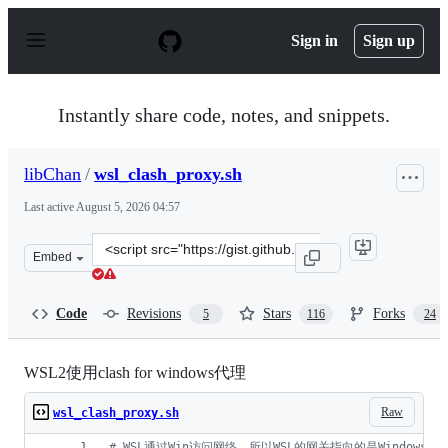
S
k
Sign in
Sign up
i
p
t
o
Instantly share code, notes, and snippets.
c
o
n
libChan
/
wsl_clash_proxy.sh
t
e
Last active
August 5, 2026 04:57
n
t
Clone
Embed
this
repository
at
Code
Revisions
Stars
Forks
5
116
24
&lt;script
src=&quot;https://gist.github.com/libChan/3a804a46b532
WSL2使用clash for windows代理
Raw
wsl_clash_proxy.sh
#
 WSL通过Win访问网络，所以WSL的网关指向的是Windows，D