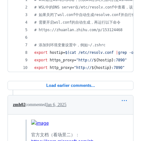
#
 WSL中的DNS server在/etc/resolv.conf中查看，该文
#
 如果关闭了wsl.conf中自动生成resolve.conf并自行修改了re
#
 需要开启wsl.conf的自动生成，再运行以下命令
#
 https://zhuanlan.zhihu.com/p/153124468
#
 添加到环境变量设置中，例如~/.zshrc
export
 hostip=
$(
cat /etc/resolv.conf 
|
grep -oP 
'
export
 https_proxy=
"
http://
${hostip}
:7890
"
export
 http_proxy=
"
http://
${hostip}
:7890
"
Load earlier comments...
zmh02
commented
Jan 6, 2025
官方文档（看场景二）：