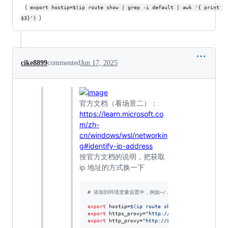
（
export hostip=$(ip route show | grep -i default | awk '{ print 
）
$3}')
cike8899
commented
Jun 17, 2025
官方文档（看场景二）：
https://learn.microsoft.co
m/zh-
cn/windows/wsl/networkin
g#identify-ip-address
按官方文档的说明，把获取
ip 地址的方式换一下
#
 添加到环境变量设置中，例如~/.zshrc
export
 hostip=
$(
ip route show 
|
 grep -i defaul
export
 https_proxy=
"
http://
${hostip}
:7890
"
export
 http_proxy=
"
http://
${hostip}
:7890
"