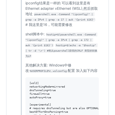
ipconfig结果是一样的 可以看到这里是有
Ethernet adapter vEthernet (WSL),然后抓取
地址
powershell.exe -Command "(ipconfig)" | 
grep -a IPv4 | grep -a 17 | awk '{print $16}'
# 我这里是16，可能需要修改
shell脚本中:
hostip=$(powershell.exe -Command 
"(ipconfig)" | grep -a IPv4 | grep -a 172 | 
awk '{print $16}')
hostip=$(echo -e "$hostip" 
| tr -d '\r') #将从powershell获得的CRLF 类型的转换
为LF
其他解决方案: Windows中修
改
配置 加入如下内容
%USERPROFILE%\.wslconfig
[wsl2]

networkingMode=mirrored

dnsTunneling=true

firewall=true

autoProxy=true

[experimental]

# requires dnsTunneling but are also OPTIONAL

bestEffortDnsParsing=true
