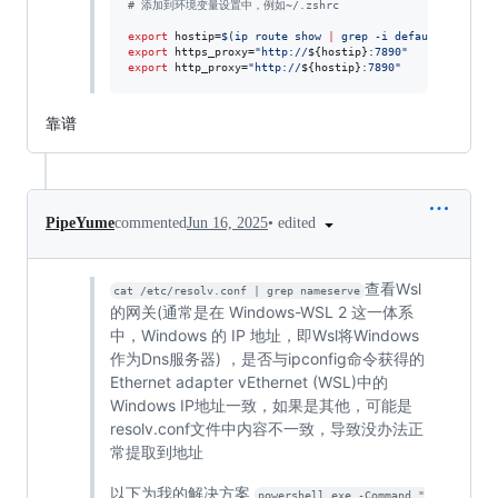
#
 添加到环境变量设置中，例如~/.zshrc
export
 hostip=
$(
ip route show 
|
 grep -i default 
|
 awk 
'
export
 https_proxy=
"
http://
${hostip}
:7890
"
export
 http_proxy=
"
http://
${hostip}
:7890
"
靠谱
•
edited
PipeYume
commented
Jun 16, 2025
查看Wsl
cat /etc/resolv.conf | grep nameserve
的网关(通常是在 Windows-WSL 2 这一体系
中，Windows 的 IP 地址，即Wsl将Windows
作为Dns服务器) ，是否与ipconfig命令获得的
Ethernet adapter vEthernet (WSL)中的
Windows IP地址一致，如果是其他，可能是
resolv.conf文件中内容不一致，导致没办法正
常提取到地址
以下为我的解决方案
powershell.exe -Command "