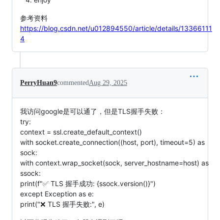
参考资料
https://blog.csdn.net/u012894550/article/details/13366111
4
PerryHuan9
commented
Aug 29, 2025
我访问google是可以通了，但是TLS握手失败：
try:
context = ssl.create_default_context()
with socket.create_connection((host, port), timeout=5) as
sock:
with context.wrap_socket(sock, server_hostname=host) as
ssock:
print(f"✅ TLS 握手成功: {ssock.version()}")
except Exception as e:
print("❌ TLS 握手失败:", e)