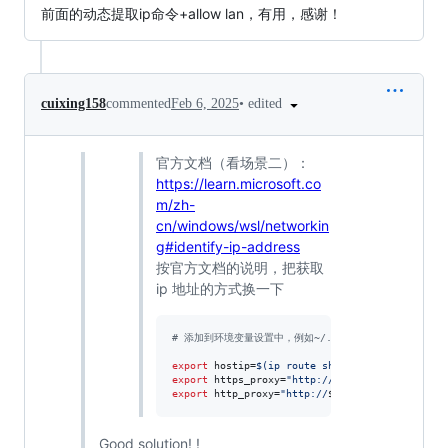
前面的动态提取ip命令+allow lan，有用，感谢！
•
edited
cuixing158
commented
Feb 6, 2025
官方文档（看场景二）：
https://learn.microsoft.co
m/zh-
cn/windows/wsl/networkin
g#identify-ip-address
按官方文档的说明，把获取
ip 地址的方式换一下
#
 添加到环境变量设置中，例如~/.zshrc
export
 hostip=
$(
ip route show 
|
 grep -i defaul
export
 https_proxy=
"
http://
${hostip}
:7890
"
export
 http_proxy=
"
http://
${hostip}
:7890
"
Good solution! !