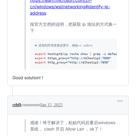
https://learn.microsoft.com/zh-
cn/windows/wsl/networking#identify-ip-
address
按官方文档的说明，把获取 ip 地址的方式换一
下
#
 添加到环境变量设置中，例如~/.zshrc
export
 hostip=
$(
ip route show 
|
 grep -i default 
|
 awk 
'
export
 https_proxy=
"
http://
${hostip}
:7890
"
export
 http_proxy=
"
http://
${hostip}
:7890
"
Good solution! !
ctbfl
commented
Jan 15, 2025
感谢！终于解决了，粘贴代码后重启windows
系统， clash 开启 Allow Lan ，ok了！