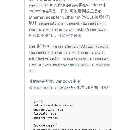
# 此命令的结果和在windows中
(ipconfig)"
ipconfig结果是一样的 可以看到这里是有
Ethernet adapter vEthernet (WSL),然后抓取
地址
powershell.exe -Command "(ipconfig)" | 
grep -a IPv4 | grep -a 17 | awk '{print $16}'
# 我这里是16，可能需要修改
shell脚本中:
hostip=$(powershell.exe -Command 
"(ipconfig)" | grep -a IPv4 | grep -a 172 | 
awk '{print $16}')
hostip=$(echo -e "$hostip" 
| tr -d '\r') #将从powershell获得的CRLF 类型的转换
为LF
其他解决方案: Windows中修
改
配置 加入如下内容
%USERPROFILE%\.wslconfig
[wsl2]

networkingMode=mirrored

dnsTunneling=true

firewall=true

autoProxy=true

[experimental]

# requires dnsTunneling but are also OPTIONAL
