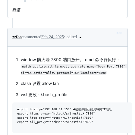
靠谱
•
edited
zzfoo
commented
Feb 24, 2025
window 防火墙 7890 端口放开。 cmd 命令行执行：
netsh advfirewall firewall add rule name="Open Port 7890" 
dir=in action=allow protocol=TCP localport=7890
clash 设置 allow lan
wsl 更改 ~/.bash_profile
export hostip="192.168.31.151" #改成你自己的局域网IP地址

export https_proxy="http://$/{hostip}:7890"

export http_proxy="http://$/{hostip}:7890"

export all_proxy="socks5://${hostip}:7890"
