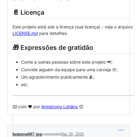
📄 Licença
Este projeto está sob a licença (sua licença) - veja o arquivo
LICENSE.md
para detalhes.
🎁 Expressões de gratidão
Conte a outras pessoas sobre este projeto 📢;
Convide alguém da equipe para uma cerveja 🍺;
Um agradecimento publicamente 🫂;
etc.
⌨️ com ❤️ por
Armstrong Lohãns
😊
hemerso607-jpg
commented
Jan 30, 2026