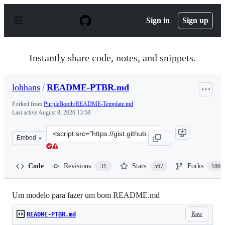
S
k
Sign in
Sign up
i
p
t
o
Instantly share code, notes, and snippets.
c
o
n
lohhans
/
README-PTBR.md
t
e
Forked from
PurpleBooth/README-Template.md
n
Last active
August 8, 2026 13:58
t
Clone
Embed
this
repository
at
Code
Revisions
Stars
Forks
31
567
180
&lt;script
src=&quot;https://gist.github.com/lohhans/f8da0b147550
Um modelo para fazer um bom README.md
Raw
README-PTBR.md