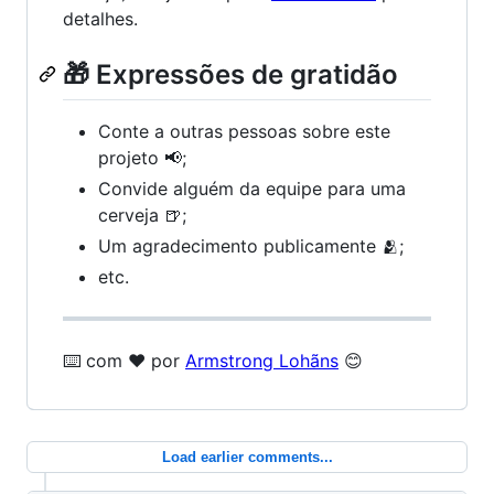
detalhes.
🎁 Expressões de gratidão
Conte a outras pessoas sobre este
projeto 📢;
Convide alguém da equipe para uma
cerveja 🍺;
Um agradecimento publicamente 🫂;
etc.
⌨️ com ❤️ por
Armstrong Lohãns
😊
Load earlier comments...