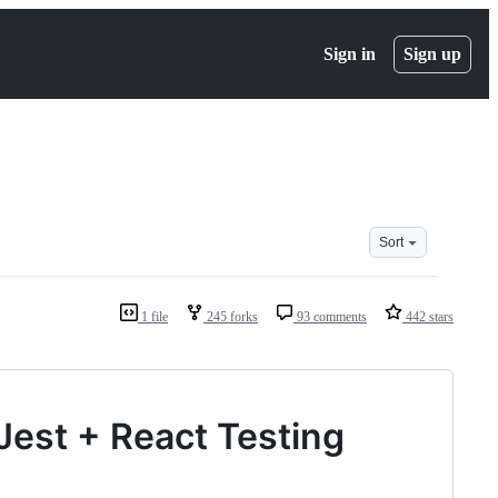
Sign in
Sign up
Sort
1 file
245 forks
93 comments
442 stars
 Jest + React Testing