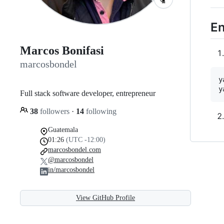
En
Marcos Bonifasi
marcosbondel
y
Full stack software developer, entrepreneur
38
followers
·
14
following
Guatemala
01:26
(UTC -12:00)
marcosbondel.com
@marcosbondel
in/marcosbondel
View GitHub Profile