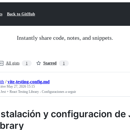
ts
Back to GitHub
Instantly share code, notes, and snippets.
All gists
Starred
1
1
ith
/
vite-testing-config.md
ctive
May 27, 2026 15:15
 Jest + React Testing Library - Configuraciones a seguir
nstalación y configuracion de
ibrary