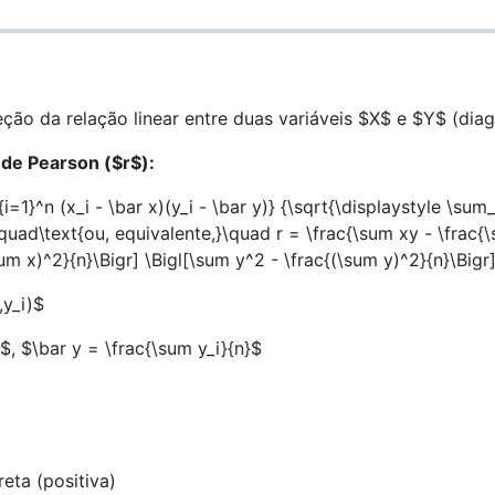
eção da relação linear entre duas variáveis
$X$
e
$Y$
(diag
 de Pearson (
$r$
):
i=1}^n (x_i - \bar x)(y_i - \bar y)} {\sqrt{\displaystyle \sum_
 \quad\text{ou, equivalente,}\quad r = \frac{\sum xy - \frac{
sum x)^2}{n}\Bigr] \Bigl[\sum y^2 - \frac{(\sum y)^2}{n}\Bigr
,y_i)$
}$
,
$\bar y = \frac{\sum y_i}{n}$
reta (positiva)