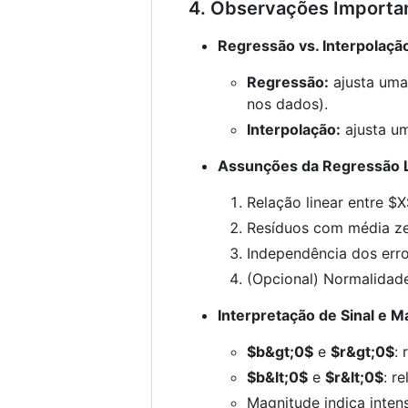
4. Observações Importa
Regressão vs. Interpolaçã
Regressão:
ajusta uma
nos dados).
Interpolação:
ajusta u
Assunções da Regressão L
Relação linear entre
$X
Resíduos com média zer
Independência dos erro
(Opcional) Normalidade
Interpretação de Sinal e 
$b&gt;0$
e
$r&gt;0$
: 
$b&lt;0$
e
$r&lt;0$
: r
Magnitude indica inten