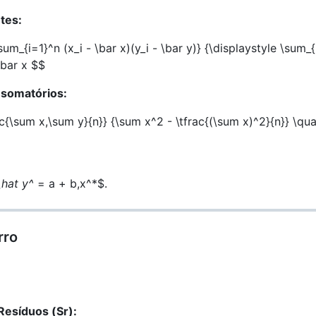
tes:
um_{i=1}^n (x_i - \bar x)(y_i - \bar y)} {\displaystyle \sum_{
\bar x $$
 somatórios:
ac{\sum x,\sum y}{n}} {\sum x^2 - \tfrac{(\sum x)^2}{n}} \qu
\hat y^
= a + b,x^*$.
rro
esíduos (Sr):