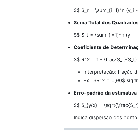
$$ S_r = \sum_{i=1}^n (y_i -
Soma Total dos Quadrados 
$$ S_t = \sum_{i=1}^n (y_i -
Coeficiente de Determinaç
$$ R^2 = 1 - \frac{S_r}{S_t}
Interpretação: fração d
Ex.:
$R^2 = 0,90$
signi
Erro-padrão da estimativa 
$$ S_{y/x} = \sqrt{\frac{S_r
Indica dispersão dos ponto