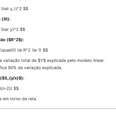
 \hat y_i)^2 $$
(St):
 \bar y)^2 $$
ão (
$R^2$
):
 \quad(0 \le R^2 \le 1) $$
a variação total de
$Y$
explicada pelo modelo linear.
fica 90% da variação explicada.
(
$S_{y/x}$
):
}{n-2}} $$
s em torno da reta.