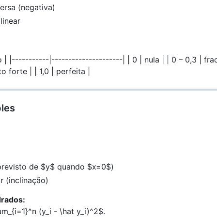
versa (negativa)
linear
|-----------|---------------------| | 0 | nula | | 0 – 0,3 | fraca
to forte | | 1,0 | perfeita |
ples
 previsto de
$y$
quando
$x=0$
)
r (inclinação)
rados:
um_{i=1}^n (y_i - \hat y_i)^2$
.