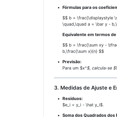
Fórmulas para os coeficien
$$ b = \frac{\displaystyle \s
\quad,\quad a = \bar y - b,
Equivalente em termos de
$$ b = \frac{\sum xy - \tfr
b,\frac{\sum x}{n} $$
Previsão:
Para um $x^
$, calcula-se $
3. Medidas de Ajuste e E
Resíduos:
$e_i = y_i - \hat y_i$
.
Soma dos Quadrados dos R