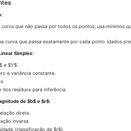
ntes
o:
 curva que
não
passa por todos os pontos; usa mínimos qu
ma curva que
passa
exatamente por cada ponto (dados prec
inear Simples:
$
e
$Y$
.
o e variância constante.
s.
 dos resíduos para inferência.
Magnitude de
$b$
e
$r$
:
relação direta.
elação inversa.
sidade (classificação de
$r$
).