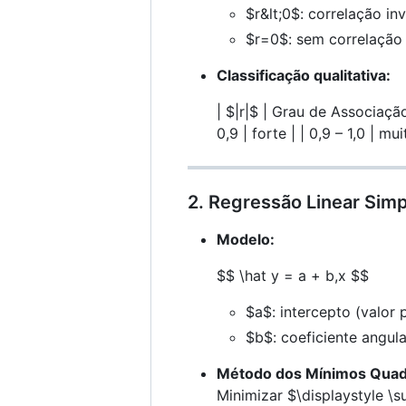
$r&lt;0$
: correlação in
$r=0$
: sem correlação 
Classificação qualitativa:
|
$|r|$
| Grau de Associação | 
0,9 | forte | | 0,9 – 1,0 | mui
2. Regressão Linear Sim
Modelo:
$$ \hat y = a + b,x $$
$a$
: intercepto (valor
$b$
: coeficiente angula
Método dos Mínimos Quad
Minimizar
$\displaystyle \s