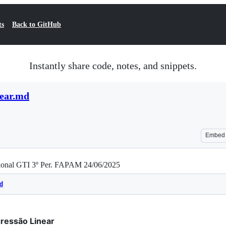
ts
Back to GitHub
Instantly share code, notes, and snippets.
near.md
Embed
cional GTI 3º Per. FAPAM 24/06/2025
d
ressão Linear