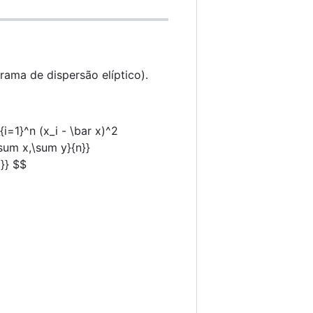
rama de dispersão elíptico).
{i=1}^n (x_i - \bar x)^2
\sum x,\sum y}{n}}
]}} $$