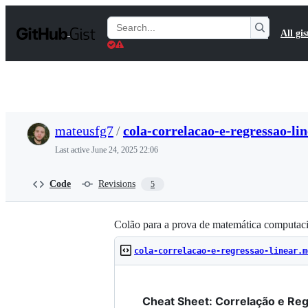
S
k
Search
All gis
i
Gists
p
t
o
c
o
n
t
mateusfg7
/
cola-correlacao-e-regressao-li
e
n
Last active
June 24, 2025 22:06
t
Code
Revisions
5
Colão para a prova de matemática computa
cola-correlacao-e-regressao-linear.m
Cheat Sheet: Correlação e Reg