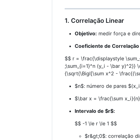
1. Correlação Linear
Objetivo:
medir força e dir
Coeficiente de Correlação
$$ r = \frac{\displaystyle \sum_{
;\sum_{i=1}^n (y_i - \bar y)^2}}
{\sqrt{\Bigl[\sum x^2 - \frac{(\
$n$
: número de pares
$(x_i
$\bar x = \frac{\sum x_i}{n
Intervalo de
$r$
:
$$ -1 \le r \le 1 $$
$r&gt;0$
: correlação di