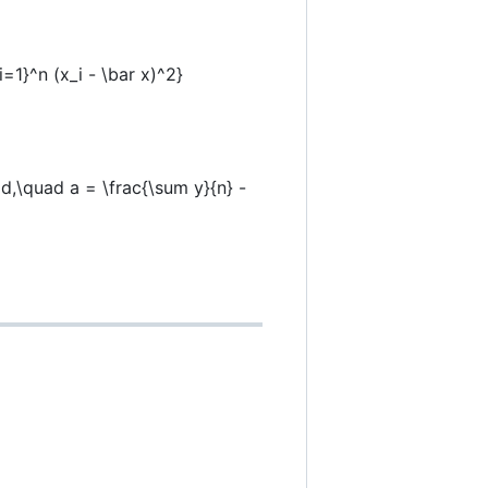
i=1}^n (x_i - \bar x)^2}
ad,\quad a = \frac{\sum y}{n} -