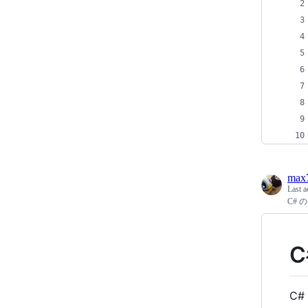
max
Last a
C# 
C
C