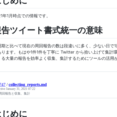
はじめに
021年1月時点での情報です。
報告ツイート書式統一の意味
明期と比べて現在の周回報告の数は段違いに多く、少ない日で1日
あります。もはや1件1件を丁寧に Twitter から拾い上げて集
くる大量の報告を効率よく収集、集計するためにツールの活用
747
/
collecting_reports.md
ctive
January 31, 2021 07:22
O周回報告と収集、集計
はじめに