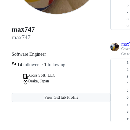
max747
max747
max
Creat
Software Engineer
Get a 
14
followers
·
1
following
Xross Soft, LLC.
Osaka, Japan
View GitHub Profile