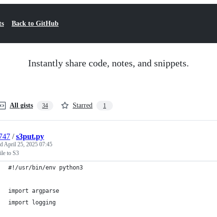
ts
Back to GitHub
Instantly share code, notes, and snippets.
All gists
Starred
34
1
747
/
s3put.py
ed
April 25, 2025 07:45
file to S3
#!/usr/bin/env python3
import argparse
import logging