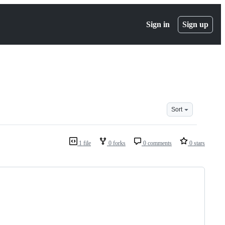
Sign in
Sign up
Sort
1 file
0 forks
0 comments
0 stars