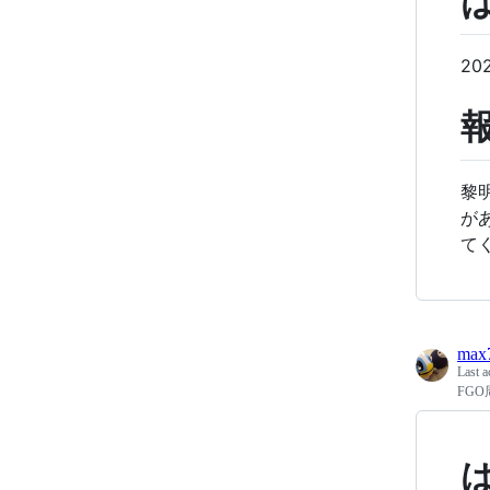
2
黎
が
て
max
Last a
FG