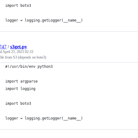
import boto3
logger = logging.getLogger(__name__)
747
/
s3get.py
ed
April 25, 2025 02:33
file from S3 (depends on boto3)
#!/usr/bin/env python3
import argparse
import logging
import boto3
logger = logging.getLogger(__name__)