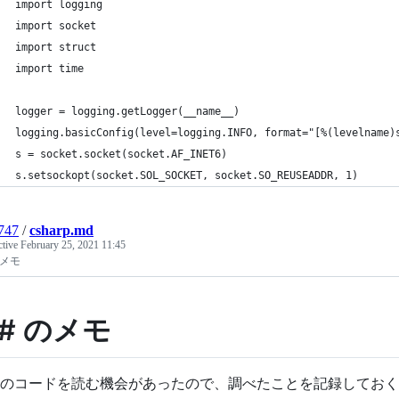
import logging
import socket
import struct
import time
logger = logging.getLogger(__name__)
logging.basicConfig(level=logging.INFO, format="[%(levelname)
s = socket.socket(socket.AF_INET6)
s.setsockopt(socket.SOL_SOCKET, socket.SO_REUSEADDR, 1)
747
/
csharp.md
ctive
February 25, 2021 11:45
のメモ
# のメモ
# のコードを読む機会があったので、調べたことを記録してお