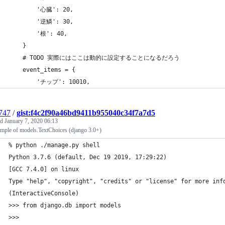
        '心臓': 20,
        '逆鱗': 30,
        '根': 40,
    }
    # TODO 実際にはここは動的に設定することになるだろう
    event_items = {
        'チップ': 10010,
747
/
gist:f4c2f90a46bd9411b955040c34f7a7d5
ed
January 7, 2020 06:13
ample of models.TextChoices (django 3.0+)
% python ./manage.py shell
Python 3.7.6 (default, Dec 19 2019, 17:29:22)
[GCC 7.4.0] on linux
Type "help", "copyright", "credits" or "license" for more inf
(InteractiveConsole)
>>> from django.db import models
>>>