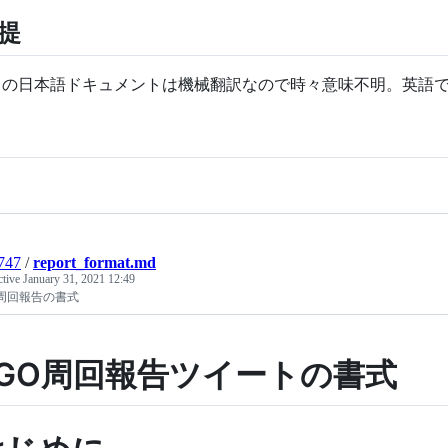
提
S の日本語ドキュメントは機械翻訳なので時々意味不明。英語
747
/
report_format.md
ctive
January 31, 2021 12:49
O周回報告の書式
FGO周回報告ツイートの書式