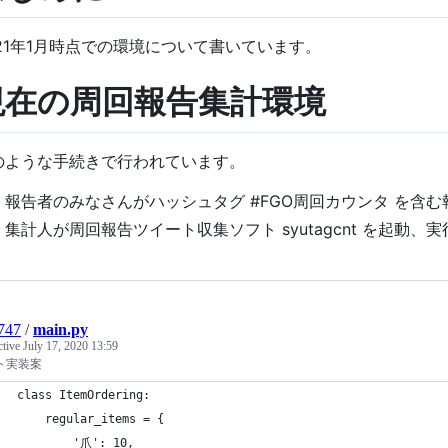
021年1月時点での環境について書いています。
現在の周回報告集計環境
のような手続きで行われています。
報告者のみなさんがハッシュタグ #FGO周回カウンタ を含
集計人が周回報告ツイート収集ソフト syutagcnt を起動
747
/
main.py
ctive
July 17, 2020 13:59
ト実装案
class ItemOrdering:
    regular_items = {
        '爪': 10,