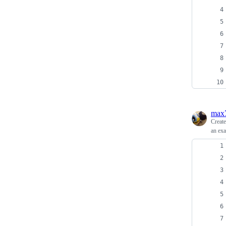
max
Creat
an ex