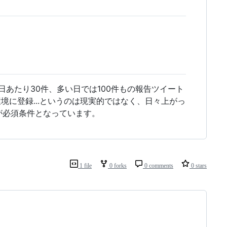
あたり30件、多い日では100件もの報告ツイート
計環境に登録...というのは現実的ではなく、日々上がっ
が必須条件となっています。
1 file
0 forks
0 comments
0 stars