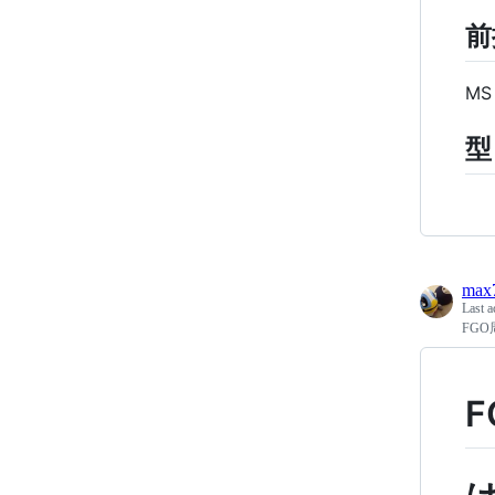
前
M
型
max
Last a
FG