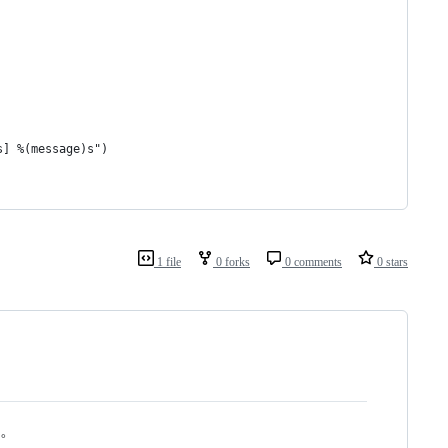
s] %(message)s")
1 file
0 forks
0 comments
0 stars
く。