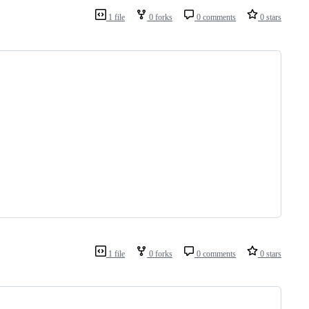
1 file
0 forks
0 comments
0 stars
1 file
0 forks
0 comments
0 stars