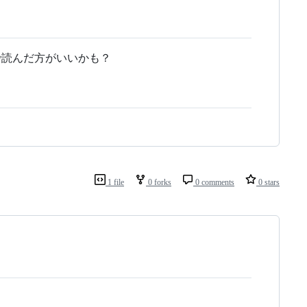
で読んだ方がいいかも？
1 file
0 forks
0 comments
0 stars