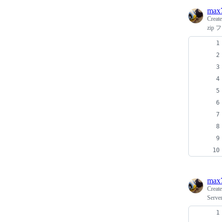
max
Creat
zi
max
Creat
Server