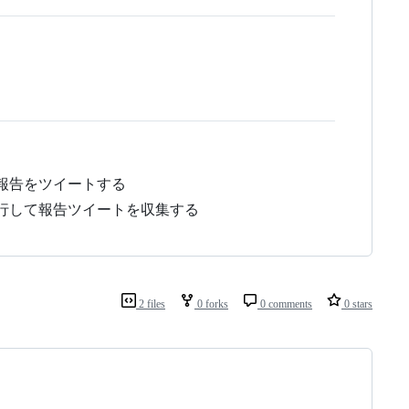
む報告をツイートする
、実行して報告ツイートを収集する
2 files
0 forks
0 comments
0 stars