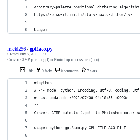
Arbitrary-palette positional dithering algorithm
https://bisqwit.iki.fi/story/howto/dither/jy/
Usage:
mieki256
/
gpl2aco.py
Created
July 8, 2021 17:00
Convert GIMP palette (.gpl) to Photoshop color swatch (.aco)
1 file
0 forks
0 comments
7 stars
#!python
# -*- mode: python; Encoding: utf-8; coding: utf
# Last updated: <2021/07/08 04:18:55 +0900>
"""
Convert GIMP palette (.gpl) to Photoshop color s
usage: python gpl2aco.py GPL_FILE ACO_FILE