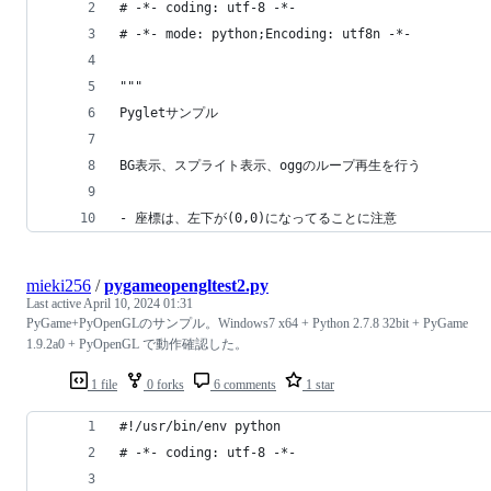
# -*- coding: utf-8 -*-
# -*- mode: python;Encoding: utf8n -*-
"""
Pygletサンプル
BG表示、スプライト表示、oggのループ再生を行う
- 座標は、左下が(0,0)になってることに注意
mieki256
/
pygameopengltest2.py
Last active
April 10, 2024 01:31
PyGame+PyOpenGLのサンプル。Windows7 x64 + Python 2.7.8 32bit + PyGame
1.9.2a0 + PyOpenGL で動作確認した。
1 file
0 forks
6 comments
1 star
#!/usr/bin/env python
# -*- coding: utf-8 -*-