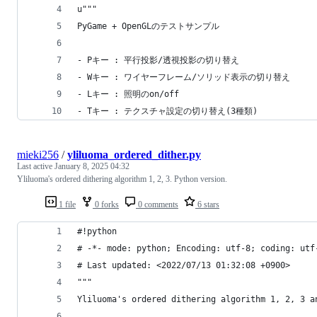
u"""
PyGame + OpenGLのテストサンプル
- Pキー : 平行投影/透視投影の切り替え
- Wキー : ワイヤーフレーム/ソリッド表示の切り替え
- Lキー : 照明のon/off
- Tキー : テクスチャ設定の切り替え(3種類)
mieki256
/
yliluoma_ordered_dither.py
Last active
January 8, 2025 04:32
Yliluoma's ordered dithering algorithm 1, 2, 3. Python version.
1 file
0 forks
0 comments
6 stars
#!python
# -*- mode: python; Encoding: utf-8; coding: utf
# Last updated: <2022/07/13 01:32:08 +0900>
"""
Yliluoma's ordered dithering algorithm 1, 2, 3 a