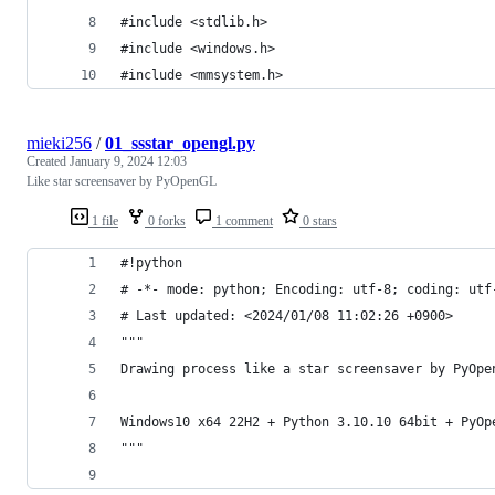
#include <stdlib.h>
#include <windows.h>
#include <mmsystem.h>
mieki256
/
01_ssstar_opengl.py
Created
January 9, 2024 12:03
Like star screensaver by PyOpenGL
1 file
0 forks
1 comment
0 stars
#!python
# -*- mode: python; Encoding: utf-8; coding: utf
# Last updated: <2024/01/08 11:02:26 +0900>
"""
Drawing process like a star screensaver by PyOpe
Windows10 x64 22H2 + Python 3.10.10 64bit + PyOp
"""