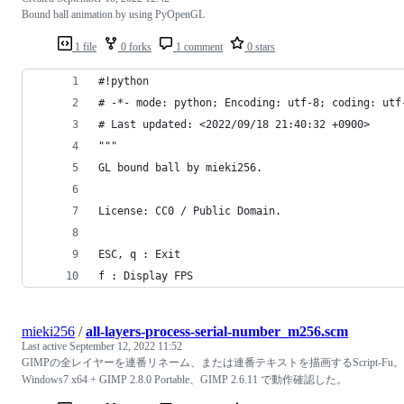
Bound ball animation by using PyOpenGL
1 file
0 forks
1 comment
0 stars
#!python
# -*- mode: python; Encoding: utf-8; coding: utf
# Last updated: <2022/09/18 21:40:32 +0900>
"""
GL bound ball by mieki256.
License: CC0 / Public Domain.
ESC, q : Exit
f : Display FPS
mieki256
/
all-layers-process-serial-number_m256.scm
Last active
September 12, 2022 11:52
GIMPの全レイヤーを連番リネーム、または連番テキストを描画するScript-Fu。
Windows7 x64 + GIMP 2.8.0 Portable、GIMP 2.6.11 で動作確認した。