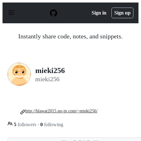
S
k
Sign in
Sign up
i
p
t
o
Instantly share code, notes, and snippets.
c
o
n
t
e
n
mieki256
t
mieki256
http://blawat2015.no-ip.com/~mieki256/
5
followers
·
0
following