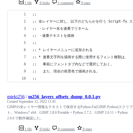
1 file
0 forks
1 comment
0 stars
;;
;; 全レイヤーに対し、以下のどちらかを行う Script-fu 
;; ・レイヤー名を連番でリネーム
;; ・連番テキストを描画
;;
;; * レイヤーメニューに追加される
;; * 連番文字列を描画する際に使用するフォント種類は、
;;   事前にフォントタブ内などで選択しておく。
;;   また、現在の前景色で描画される。
;;
mieki256
/
m256_layers_offsets_dump_0.0.1.py
Created
September 12, 2022 11:41
GIMPの全レイヤー情報をテキストで保存するPython-Fu(GIMP-Python)スクリプ
ト。Windows7 x64、GIMP 2.8.0 Portable + Python 2.7.2、GIMP 2.6.11 + Python
2.6.6 で動作確認した。
1 file
0 forks
0 comments
0 stars