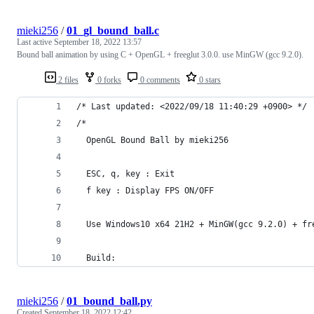
mieki256
/
01_gl_bound_ball.c
Last active
September 18, 2022 13:57
Bound ball animation by using C + OpenGL + freeglut 3.0.0. use MinGW (gcc 9.2.0).
2 files
0 forks
0 comments
0 stars
/* Last updated: <2022/09/18 11:40:29 +0900> */
/*
  OpenGL Bound Ball by mieki256
  ESC, q, key : Exit
  f key : Display FPS ON/OFF
  Use Windows10 x64 21H2 + MinGW(gcc 9.2.0) + fr
  Build:
mieki256
/
01_bound_ball.py
Created
September 18, 2022 12:42