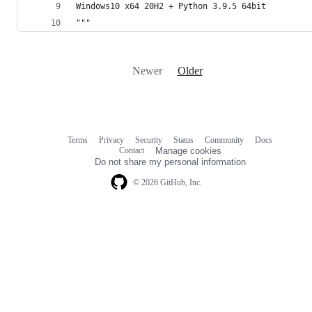
Windows10 x64 20H2 + Python 3.9.5 64bit
"""
Newer
Older
Terms
Privacy
Security
Status
Community
Docs
Footer
Footer
Contact
Manage cookies
navigation
Do not share my personal information
© 2026 GitHub, Inc.