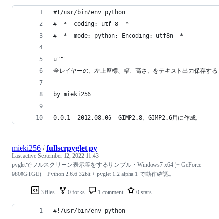
#!/usr/bin/env python
# -*- coding: utf-8 -*-
# -*- mode: python; Encoding: utf8n -*-
u"""
全レイヤーの、左上座標、幅、高さ、をテキスト出力保存する
by mieki256
0.0.1  2012.08.06  GIMP2.8、GIMP2.6用に作成。
mieki256
/
fullscrpyglet.py
Last active
September 12, 2022 11:43
pygletでフルスクリーン表示等をするサンプル・Windows7 x64 (+ GeForce
9800GTGE) + Python 2.6.6 32bit + pyglet 1.2 alpha 1 で動作確認。
3 files
0 forks
1 comment
0 stars
#!/usr/bin/env python