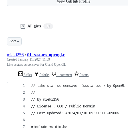
View GitHub Profile
All gists
51
Sort
mieki256
/
01_ssstars_opengl.c
Created
January 11, 2024 11:59
Like ssstars screensaver for C and OpenGL
3 files
0 forks
1 comment
0 stars
// like star screensaver (ssstar.scr) by OpenGL
//
// by mieki256
// License : CC0 / Public Domain
// Last updated: <2024/01/10 05:31:11 +0900>
#include <stdio.h>