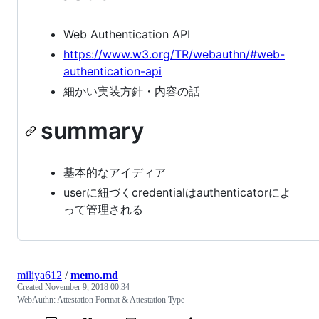
Web Authentication API
https://www.w3.org/TR/webauthn/#web-
authentication-api
細かい実装方針・内容の話
summary
基本的なアイディア
userに紐づくcredentialはauthenticatorによ
って管理される
miliya612
/
memo.md
Created
November 9, 2018 00:34
WebAuthn: Attestation Format & Attestation Type