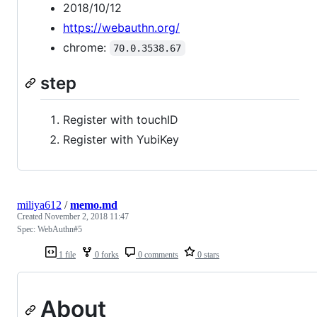
2018/10/12
https://webauthn.org/
chrome:
70.0.3538.67
step
Register with touchID
Register with YubiKey
miliya612
/
memo.md
Created
November 2, 2018 11:47
Spec: WebAuthn#5
1 file
0 forks
0 comments
0 stars
About