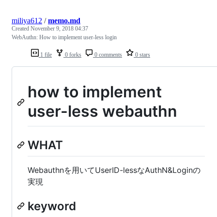
miliya612
/
memo.md
Created
November 9, 2018 04:37
WebAuthn: How to implement user-less login
1 file
0 forks
0 comments
0 stars
how to implement
user-less webauthn
WHAT
Webauthnを用いてUserID-lessなAuthN&Loginの
実現
keyword