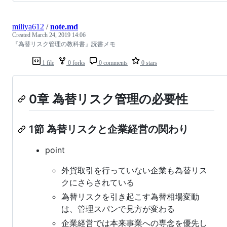
miliya612
/
note.md
Created
March 24, 2019 14:06
『為替リスク管理の教科書』読書メモ
1 file
0 forks
0 comments
0 stars
0章 為替リスク管理の必要性
1節 為替リスクと企業経営の関わり
point
外貨取引を行っていない企業も為替リス
クにさらされている
為替リスクを引き起こす為替相場変動
は、管理スパンで見方が変わる
企業経営では本来事業への専念を優先し