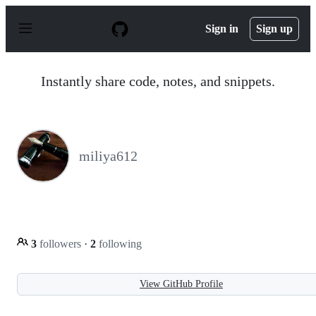
S
k
Sign in
Sign up
i
p
t
o
Instantly share code, notes, and snippets.
c
o
n
t
e
n
miliya612
t
3
followers
·
2
following
View GitHub Profile