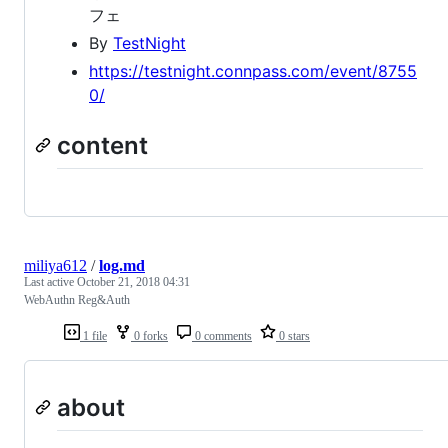
フェ
By
TestNight
https://testnight.connpass.com/event/8755
0/
content
miliya612
/
log.md
Last active
October 21, 2018 04:31
WebAuthn Reg&Auth
1 file
0 forks
0 comments
0 stars
about