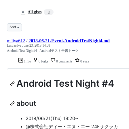
All gists
9
Sort
miliya612
/
2018-06-21-Event-AndroidTestNight4.md
Last active
June 23, 2018 14:08
Android Test Night#4 - Androidテスト全書トーク
1 file
0 forks
0 comments
0 stars
Android Test Night #4
about
2018/06/21(Thu) 19:20~
@株式会社ディー・エヌ・エー 24Fサクラカ