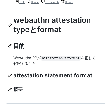
1 file
0 forks
0 comments
0 stars
webauthn attestation
typeとformat
目的
WebAuthn RPが
を正しく
attestationStatement
解釈すること
attestation statement format
概要