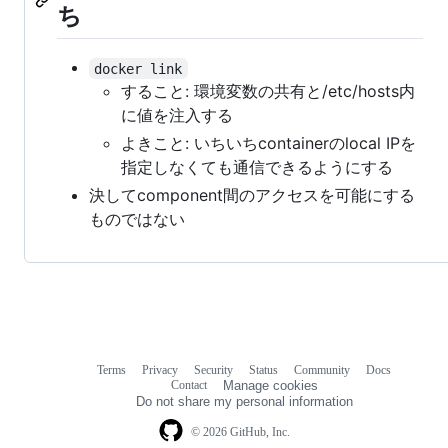
ち
docker link
すること: 環境変数の共有と/etc/hosts内
に値を注入する
よきこと: いちいちcontainerのlocal IPを
指定しなくても通信できるようにする
決してcomponent間のアクセスを可能にする
ものではない
Terms
Privacy
Security
Status
Community
Docs
Footer
Footer
Contact
Manage cookies
navigation
Do not share my personal information
© 2026 GitHub, Inc.