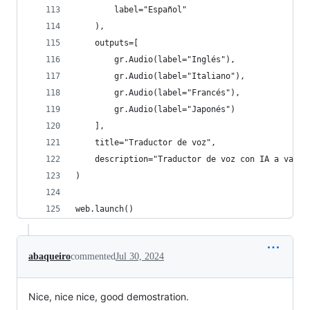
        label="Español"
    ),
    outputs=[
        gr.Audio(label="Inglés"),
        gr.Audio(label="Italiano"),
        gr.Audio(label="Francés"),
        gr.Audio(label="Japonés")
    ],
    title="Traductor de voz",
    description="Traductor de voz con IA a vario
)
web.launch()
abaqueiro
commented
Jul 30, 2024
Nice, nice nice, good demostration.