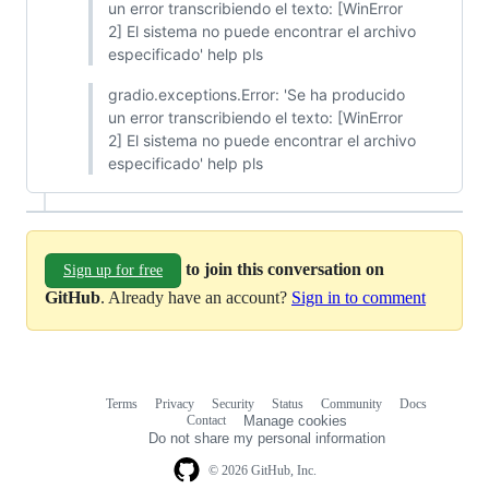
un error transcribiendo el texto: [WinError
2] El sistema no puede encontrar el archivo
especificado' help pls
gradio.exceptions.Error: 'Se ha producido
un error transcribiendo el texto: [WinError
2] El sistema no puede encontrar el archivo
especificado' help pls
to join this conversation on
Sign up for free
GitHub
. Already have an account?
Sign in to comment
Terms
Privacy
Security
Status
Community
Docs
Footer
Footer
Contact
Manage cookies
navigation
Do not share my personal information
© 2026 GitHub, Inc.