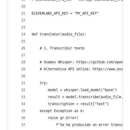
ELEVENLABS_API_KEY = "MY_API_KEY"
def translator(audio_file):
    # 1. Transcribir texto
    # Usamos Whisper: https://github.com/openai/
    # Alternativa API online: https://www.assemb
    try:
        model = whisper.load_model("base")
        result = model.transcribe(audio_file, la
        transcription = result["text"]
    except Exception as e:
        raise gr.Error(
            f"Se ha producido un error transcrib