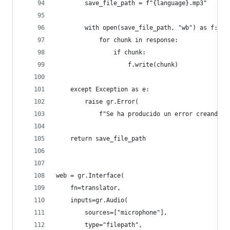
        save_file_path = f"{language}.mp3"
        with open(save_file_path, "wb") as f:
            for chunk in response:
                if chunk:
                    f.write(chunk)
    except Exception as e:
        raise gr.Error(
            f"Se ha producido un error creando e
    return save_file_path
web = gr.Interface(
    fn=translator,
    inputs=gr.Audio(
        sources=["microphone"],
        type="filepath",