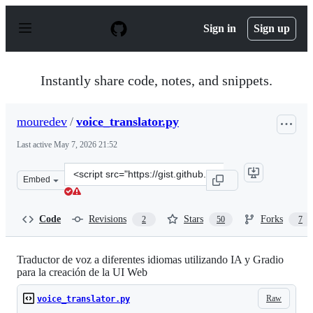
S
k
Sign in
Sign up
i
p
t
o
Instantly share code, notes, and snippets.
c
o
n
mouredev
/
voice_translator.py
t
e
Last active
May 7, 2026 21:52
n
t
Clone
Embed
this
repository
at
Code
Revisions
Stars
Forks
2
50
7
&lt;script
src=&quot;https://gist.github.com/mouredev/0ea42112751
Traductor de voz a diferentes idiomas utilizando IA y Gradio
para la creación de la UI Web
Raw
voice_translator.py