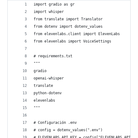
import gradio as gr
import whisper
from translate import Translator
from dotenv import dotenv_values
from elevenlabs.client import ElevenLabs
from elevenlabs import VoiceSettings
# requirements.txt
"""
gradio
openai-whisper
translate
python-dotenv
elevenlabs
"""
# Configuración .env
# config = dotenv_values(".env")
# ELEVENLABS_API_KEY = config["ELEVENLABS_API_KE