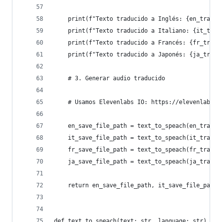
    print(f"Texto traducido a Inglés: {en_transc
    print(f"Texto traducido a Italiano: {it_tran
    print(f"Texto traducido a Francés: {fr_trans
    print(f"Texto traducido a Japonés: {ja_trans
    # 3. Generar audio traducido
    # Usamos Elevenlabs IO: https://elevenlabs.i
    en_save_file_path = text_to_speach(en_transc
    it_save_file_path = text_to_speach(it_transc
    fr_save_file_path = text_to_speach(fr_transc
    ja_save_file_path = text_to_speach(ja_transc
    return en_save_file_path, it_save_file_path,
def text_to_speach(text: str, language: str) -> 