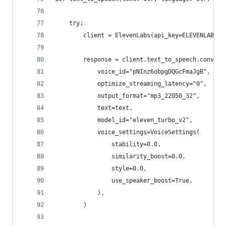
    try:
        client = ElevenLabs(api_key=ELEVENLABS_A
        response = client.text_to_speech.convert
            voice_id="pNInz6obpgDQGcFmaJgB",  # 
            optimize_streaming_latency="0",
            output_format="mp3_22050_32",
            text=text,
            model_id="eleven_turbo_v2",
            voice_settings=VoiceSettings(
                stability=0.0,
                similarity_boost=0.0,
                style=0.0,
                use_speaker_boost=True,
            ),
        )