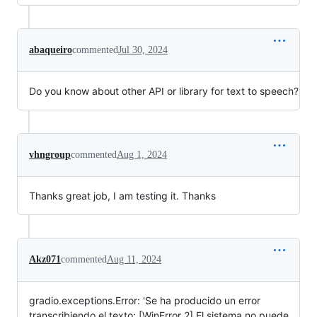
abaqueiro
commented
Jul 30, 2024
Do you know about other API or library for text to speech?
vhngroup
commented
Aug 1, 2024
Thanks great job, I am testing it. Thanks
Akz071
commented
Aug 11, 2024
gradio.exceptions.Error: 'Se ha producido un error
transcribiendo el texto: [WinError 2] El sistema no puede