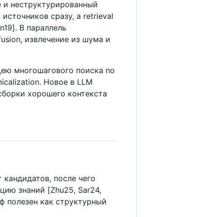
e и неструктурированный
сточников сразу, а retrieval
n19]. В параллель
fusion, извлечение из шума и
дею многошагового поиска по
icalization. Новое в LLM
 сборки хорошего контекста
 кандидатов, после чего
ию знаний [Zhu25, Sar24,
аф полезен как структурный