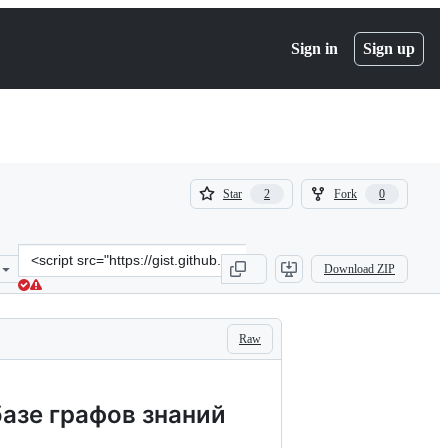
Sign in
Sign up
(
(
Star
Fork
2
0
2
0
)
)
Clone
Download ZIP
this
repository
at
&lt;script
Raw
src=&quot;https://gist.github.com/niquola/1c8ddac813d959edc587b51e
азе графов знаний