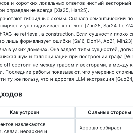
росов и коротких локальных ответов чистый векторный
й оправдан не всегда [Xia25, Han25].
 работают гибридные схемы. Сначала семантический п
сширяет и упорядочивает контекст [Zhu25, Sar24, Lee24
RAG не retrieval, а construction. Если сущности плохо
аф лишь формализует ошибки [Sa16, Don14, Ao21, Mih23]
зна в узких доменах. Она задает типы сущностей, доп
нижая шум и галлюцинации при построении графа [Wim1
e off состоит не между графом и векторами, а между 
. Последние работы показывают, что умеренно сложны
и ту же пользу, что и дорогая LLM экстракция [Guo24,
дходов
Как устроен
Сильные стороны
ентов извлекаются
Хорошо собирает
, связи, иерархия и