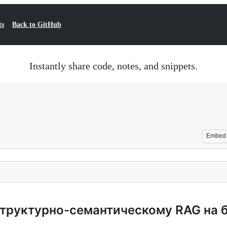
ts
Back to GitHub
Instantly share code, notes, and snippets.
Embed
структурно-семантическому RAG на б