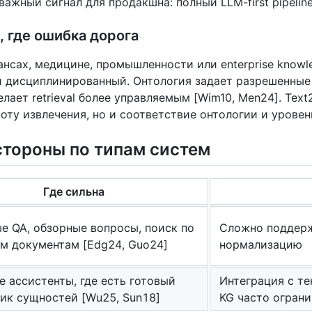
важный сигнал для продакшна: полный LLM-first pipeline
, где ошибка дорога
ансах, медицине, промышленности или enterprise knowl
 дисциплинированный. Онтология задает разрешенные 
лает retrieval более управляемым [Wim10, Men24]. Text
оту извлечения, но и соответствие онтологии и уровен
стороны по типам систем
Где сильна
е QA, обзорные вопросы, поиск по
Сложно поддер
м документам [Edg24, Guo24]
нормализацию
 ассистенты, где есть готовый
Интеграция с т
ик сущностей [Wu25, Sun18]
KG часто огран