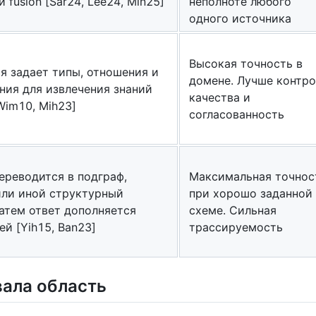
и fusion [Sar24, Lee24, Min25]
неполноте любого
одного источника
Высокая точность в
я задает типы, отношения и
домене. Лучше контро
ния для извлечения знаний
качества и
Wim10, Mih23]
согласованность
ереводится в подграф,
Максимальная точнос
ли иной структурный
при хорошо заданной
затем ответ дополняется
схеме. Сильная
ей [Yih15, Ban23]
трассируемость
ала область