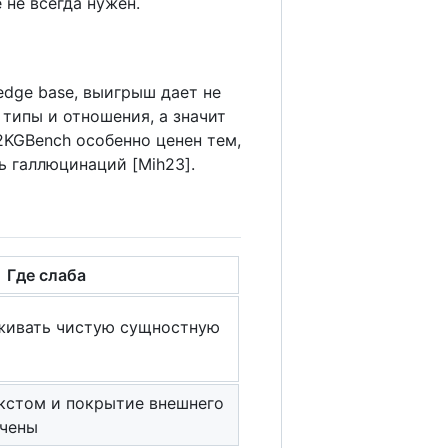
 не всегда нужен.
edge base, выигрыш дает не
типы и отношения, а значит
2KGBench особенно ценен тем,
ь галлюцинаций [Mih23].
Где слаба
живать чистую сущностную
екстом и покрытие внешнего
ичены