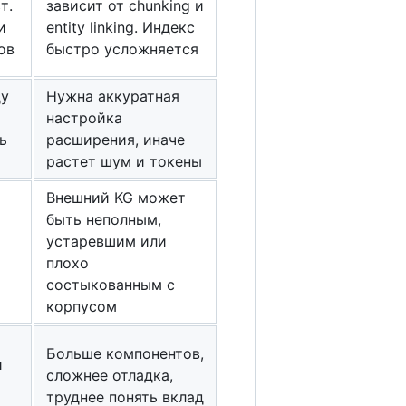
т.
зависит от chunking и
и
entity linking. Индекс
ов
быстро усложняется
ду
Нужна аккуратная
настройка
ь
расширения, иначе
растет шум и токены
Внешний KG может
быть неполным,
устаревшим или
плохо
состыкованным с
корпусом
Больше компонентов,
и
сложнее отладка,
труднее понять вклад