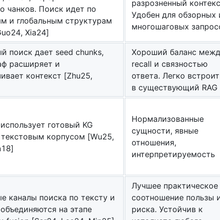
разрозненный контекс
о чанков. Поиск идет по
Удобен для обзорных 
м и глобальным структурам
многошаговых запрос
Guo24, Xia24]
й поиск дает seed chunks,
Хороший баланс меж
аф расширяет и
recall и связностью
ивает контекст [Zhu25,
ответа. Легко встроит
в существующий RAG
Нормализованные
использует готовый KG
сущности, явные
 текстовым корпусом [Wu25,
отношения,
n18]
интерпретируемость
Лучшее практическое
е каналы поиска по тексту и
соотношение пользы 
 объединяются на этапе
риска. Устойчив к