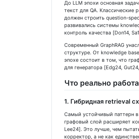
До LLM эпохи основная задач
текст для QA. Классические р
должен строить question-speci
развивались системы knowledg
контроль качества [Don14, Sa1
Современный GraphRAG унасле
структуре. От knowledge base 
эпохе состоит в том, что гра
для генератора [Edg24, Gut24,
Что реально работ
1. Гибридная retrieval 
Самый устойчивый паттерн в р
графовый слой расширяет кон
Lee24]. Это лучше, чем пытат
корректор, а не как единств