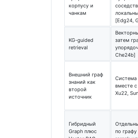
корпусу и
соседств
чанкам
локальны
[Edg24, 
Векторны
KG-guided
затем гр
retrieval
упорядоч
Che24b]
Внешний граф
Система 
знаний как
вместе с
второй
Xu22, Su
источник
Гибридный
Отдельны
Graph плюс
по графу