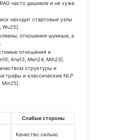
 RAG часто дешевле и не хуже
оиск находит стартовые узлы
, Wu25].
 склеены, отношения шумные, а
.
устимые отношения и
0, Ana13, Men24, Mih23].
качеством структуры и
е графы и классические NLP
 Min25].
Слабые стороны
Качество сильно