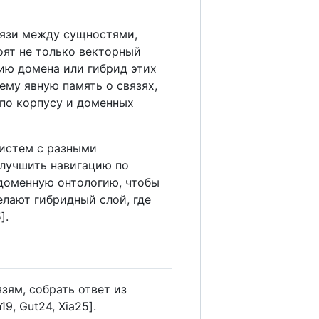
вязи между сущностями,
оят не только векторный
гию домена или гибрид этих
ему явную память о связях,
 по корпусу и доменных
систем с разными
улучшить навигацию по
 доменную онтологию, чтобы
лают гибридный слой, где
].
зям, собрать ответ из
, Gut24, Xia25].