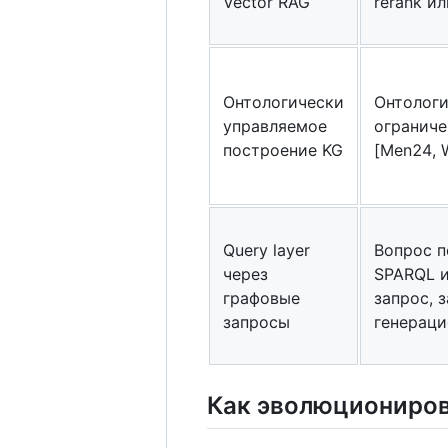
Vector RAG
rerank ил
Онтологически
Онтологи
управляемое
ограниче
построение KG
[Men24, 
Query layer
Вопрос п
через
SPARQL и
графовые
запрос, 
запросы
генераци
Как эволюциониров