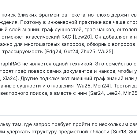
поиск близких фрагментов текста, но плохо держит с
ждения. Поэтому в инженерной практике все чаще стр
ный слой знаний: граф сущностей, граф чанков, онтоло
 отменяет классический RAG [Lew20]. Он добавляет к н
 важно для многошаговых запросов, обзорных вопросов
 трассируемость [Edg24, Gut24, Zhu25, Wu25].
GraphRAG не является одной техникой. Это семейство 
роят граф поверх самих документов и чанков, чтобы 
5, Xia24]. Другие подключают внешний граф знаний или
анные сущности и отношения [Wu25, Men24]. Третьи де
векторного поиска, а вместе с ним [Sar24, Lee24, Min25
ьзу там, где запрос требует пройти по нескольким свя
и удержать структуру предметной области [Sun18, Sun19