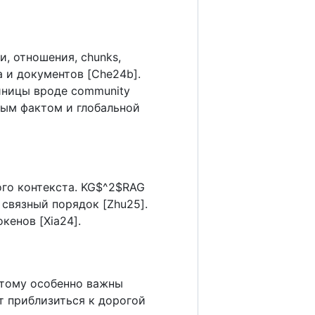
, отношения, chunks,
 и документов [Che24b].
диницы вроде community
ьным фактом и глобальной
ого контекста. KG$^2$RAG
в связный порядок [Zhu25].
кенов [Xia24].
этому особенно важны
ут приблизиться к дорогой