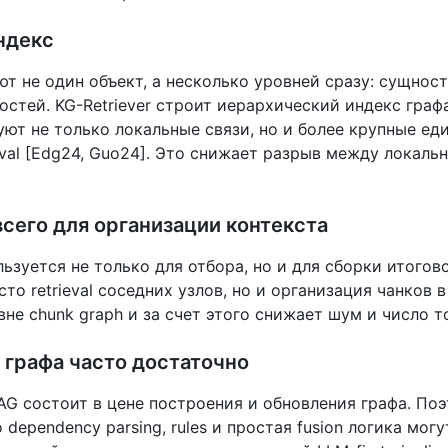
ндекс
 не один объект, а несколько уровней сразу: сущности
стей. KG-Retriever строит иерархический индекс графа
уют не только локальные связи, но и более крупные е
rieval [Edg24, Guo24]. Это снижает разрыв между локал
сего для организации контекста
ьзуется не только для отбора, но и для сборки итогов
сто retrieval соседних узлов, но и организация чанков 
не chunk graph и за счет этого снижает шум и число то
 графа часто достаточно
G состоит в цене построения и обновления графа. По
 dependency parsing, rules и простая fusion логика мог