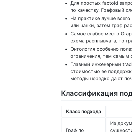
Для простых factoid зап
по качеству. Графовый сло
На практике лучше всего
или чанки, затем граф ра
Самое слабое место Graph
схема расплывчата, то гр
Онтология особенно поле
ограничения, тем самым с
Главный инженерный trad
стоимостью ее поддержки
методы нередко дают почт
Классификация по
Класс подхода
Из докум
Граф по
сущности