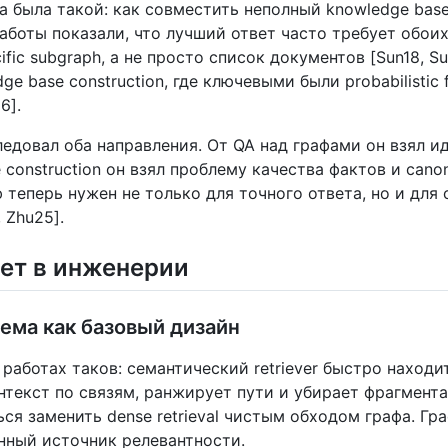
а была такой: как совместить неполный knowledge bas
аботы показали, что лучший ответ часто требует обоих и
fic subgraph, а не просто список документов [Sun18, Su
e base construction, где ключевыми были probabilistic 
6].
довал оба направления. От QA над графами он взял и
construction он взял проблему качества фактов и canon
ф теперь нужен не только для точного ответа, но и для
 Zhu25].
ает в инженерии
схема как базовый дизайн
аботах таков: семантический retriever быстро находит
текст по связям, ранжирует пути и убирает фрагментац
ься заменить dense retrieval чистым обходом графа. Гр
енный источник релевантности.