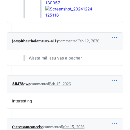
joesphbartholomeusx-a11y
commented
Feb 12, 2026
Wasta mä lasu vas a pachar
Ali478qwe
commented
Feb 15, 2026
Interesting
theressomeoneelse
commented
Mar 15, 2026