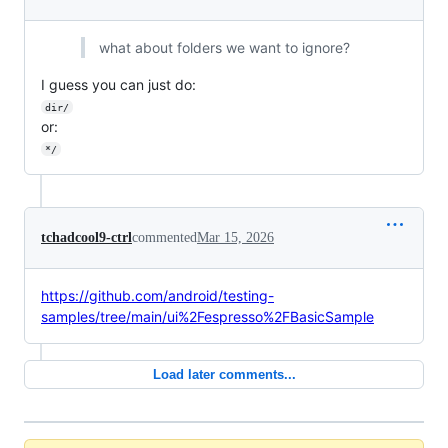
what about folders we want to ignore?
I guess you can just do:
dir/
or:
*/
tchadcool9-ctrl
commented
Mar 15, 2026
https://github.com/android/testing-
samples/tree/main/ui%2Fespresso%2FBasicSample
Load later comments...