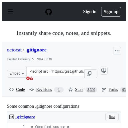
S
k
Sign in
Sign up
i
p
t
o
Instantly share code, notes, and snippets.
c
o
n
octocat
/
.gitignore
t
e
Created
February 27, 2014 19:38
n
t
Clone
Embed
this
repository
at
Code
Revisions
Stars
Forks
1
3,399
936
&lt;script
src=&quot;https://gist.github.com/octocat/9257657.js&quo
Some common .gitignore configurations
Raw
.gitignore
#
 Compiled source #