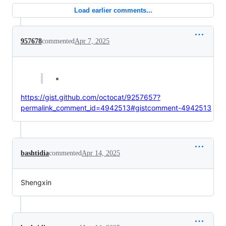
Load earlier comments...
957678
commented
Apr 7, 2025
https://gist.github.com/octocat/9257657?
permalink_comment_id=4942513#gistcomment-4942513
bashtidia
commented
Apr 14, 2025
Shengxin