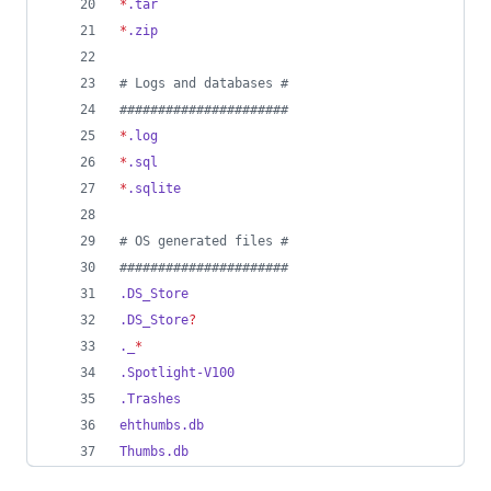
*
.tar
*
.zip
#
 Logs and databases #
#
#####################
*
.log
*
.sql
*
.sqlite
#
 OS generated files #
#
#####################
.DS_Store
.DS_Store
?
._
*
.Spotlight-V100
.Trashes
ehthumbs.db
Thumbs.db