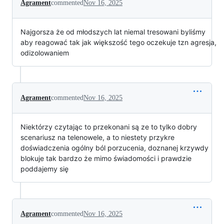
Agrament
commented
Nov 16, 2025
Najgorsza że od młodszych lat niemal tresowani byliśmy
aby reagować tak jak większość tego oczekuje tzn agresja,
odizolowaniem
Agrament
commented
Nov 16, 2025
Niektórzy czytając to przekonani są ze to tylko dobry
scenariusz na telenowele, a to niestety przykre
doświadczenia ogólny ból porzucenia, doznanej krzywdy
blokuje tak bardzo że mimo świadomości i prawdzie
poddajemy się
Agrament
commented
Nov 16, 2025