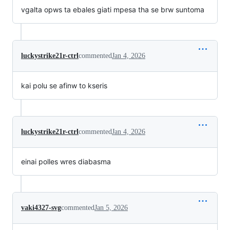
vgalta opws ta ebales giati mpesa tha se brw suntoma
luckystrike21r-ctrl
commented
Jan 4, 2026
kai polu se afinw to kseris
luckystrike21r-ctrl
commented
Jan 4, 2026
einai polles wres diabasma
vaki4327-svg
commented
Jan 5, 2026