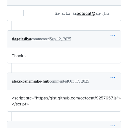
هذا ساعد حقا
@octocat
عمل جيد
tiagojesilva
commented
Sep 12, 2025
Thanks!
alekskozhemiako-hub
commented
Oct 17, 2025
<script src="https://gist.github.com/octocat/9257657.js">
</script>