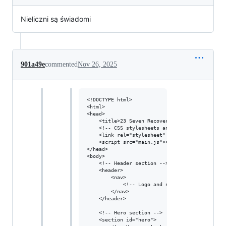
Nieliczni są świadomi
901a49e
commented
Nov 26, 2025
<!DOCTYPE html>

<html>

<head>

    <title>23 Seven Recovery</title>

    <!-- CSS stylesheets and other dependencie
    <link rel="stylesheet" type="text/css" hre
    <script src="main.js"></script>

</head>

<body>

    <!-- Header section -->

    <header>

        <nav>

            <!-- Logo and navigation menu -->

        </nav>

    </header>

    <!-- Hero section -->

    <section id="hero">
