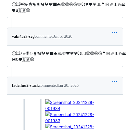
♥️
🕙💥🌟💫🐣🐤🐥🐔🐓🐦‍⬛🦇😀😂😭😘🩷💞
❤️💗❤️‍🔥🤵🏼🎉🌲⛄🗻
🛡️🔒🇺🇦🌐
vaki4327-svg
commented
Jan 5, 2026
♥️
🕙💥⚡⭐🌟✨🐥🐔🐓🐦‍⬛🦇🦡🩷❤️💗
💞❤️‍🔥😀😂😭😘🤵🏼🎉🌲⛄🗻
💾🔒🛡️🇺🇦🌐
fadelluu2-stack
commented
Jan 20, 2026