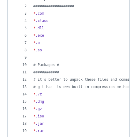
#
##################
*
.com
*
.class
*
.dll
*
.exe
*
.o
*
.so
#
 Packages #
#
###########
#
 it's better to unpack these files and commit t
#
 git has its own built in compression methods
*
.7z
*
.dmg
*
.gz
*
.iso
*
.jar
*
.rar