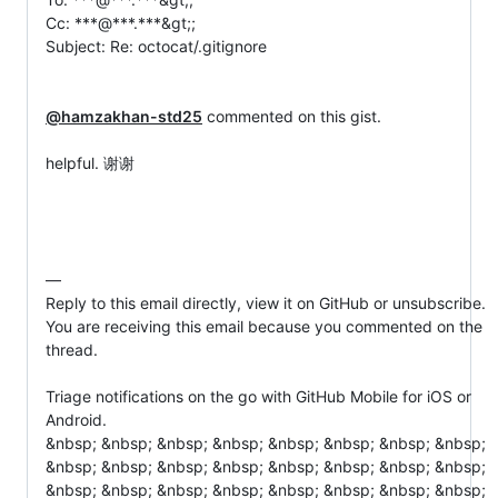
Cc: ***@***.***&gt;;

Subject: Re: octocat/.gitignore

@hamzakhan-std25
 commented on this gist.

helpful. 谢谢

—

Reply to this email directly, view it on GitHub or unsubscribe.

You are receiving this email because you commented on the 
thread.

Triage notifications on the go with GitHub Mobile for iOS or 
Android.

&nbsp; &nbsp; &nbsp; &nbsp; &nbsp; &nbsp; &nbsp; &nbsp; 
&nbsp; &nbsp; &nbsp; &nbsp; &nbsp; &nbsp; &nbsp; &nbsp; 
&nbsp; &nbsp; &nbsp; &nbsp; &nbsp; &nbsp; &nbsp; &nbsp; 