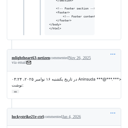
    </section>

    <!-- Footer section -->

    <footer>

        <!-- Footer content and links -->

    </footer>

</body>

mlightheart63-netizen
commented
Nov 26, 2025
via email
در تاریخ یکشنبه ۱۶ نوامبر ۲۰۲۵، ۰۴:۲۴ Aninsuda ***@***.***>

نوشت:
…
luckystrike21r-ctrl
commented
Jan 4, 2026