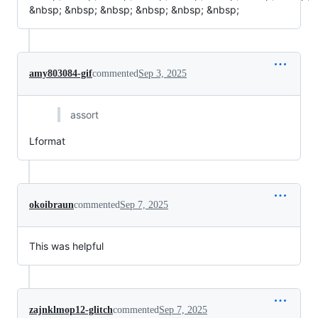
&nbsp; &nbsp; &nbsp; &nbsp; &nbsp; &nbsp;
amy803084-gif
commented
Sep 3, 2025
assort
Lformat
okoibraun
commented
Sep 7, 2025
This was helpful
zajnklmop12-glitch
commented
Sep 7, 2025