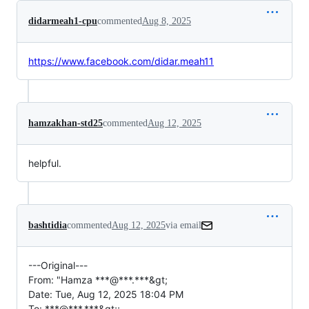
didarmeah1-cpu
commented
Aug 8, 2025
https://www.facebook.com/didar.meah11
hamzakhan-std25
commented
Aug 12, 2025
helpful.
bashtidia
commented
Aug 12, 2025
via email
---Original---

From: "Hamza ***@***.***&gt;

Date: Tue, Aug 12, 2025 18:04 PM

To: ***@***.***&gt;;
