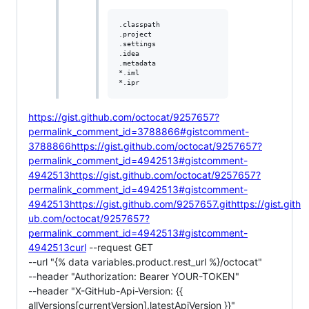
.classpath

.project

.settings

.idea

.metadata

*.iml

https://gist.github.com/octocat/9257657?
permalink_comment_id=3788866#gistcomment-
3788866https://gist.github.com/octocat/9257657?
permalink_comment_id=4942513#gistcomment-
4942513https://gist.github.com/octocat/9257657?
permalink_comment_id=4942513#gistcomment-
4942513https://gist.github.com/9257657.githttps://gist.gith
ub.com/octocat/9257657?
permalink_comment_id=4942513#gistcomment-
4942513curl
--request GET
--url "{% data variables.product.rest_url %}/octocat"
--header "Authorization: Bearer YOUR-TOKEN"
--header "X-GitHub-Api-Version: {{
allVersions[currentVersion].latestApiVersion }}"