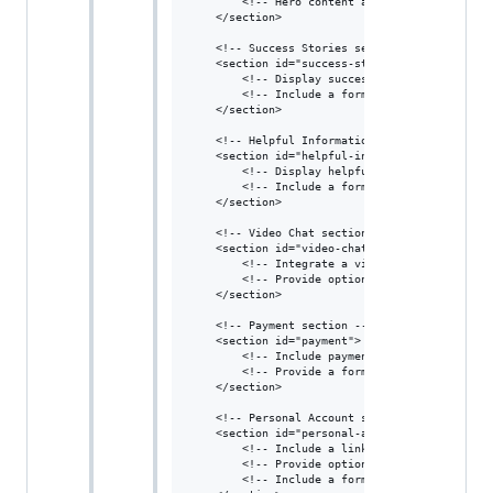
        <!-- Hero content and call to action b
    </section>

    <!-- Success Stories section -->

    <section id="success-stories">

        <!-- Display success stories with pict
        <!-- Include a form for users to submi
    </section>

    <!-- Helpful Information section -->

    <section id="helpful-information">

        <!-- Display helpful information relat
        <!-- Include a form for users to submi
    </section>

    <!-- Video Chat section -->

    <section id="video-chat">

        <!-- Integrate a video chat platform f
        <!-- Provide options for users to requ
    </section>

    <!-- Payment section -->

    <section id="payment">

        <!-- Include payment options such as c
        <!-- Provide a form for users to compl
    </section>

    <!-- Personal Account section -->

    <section id="personal-account">

        <!-- Include a link to your personal a
        <!-- Provide options for users to send
        <!-- Include a form to link personal a