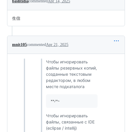
bashtidia
commented
Apr 14, 2025
生信
mnit105
commented
Apr 21, 2025
Чтобы игнорировать
файлы резервных копий,
созданные текстовым
редактором, в любом
месте подкаталога
Чтобы игнорировать
файлы, связанные с IDE
(eclipse / intellij)