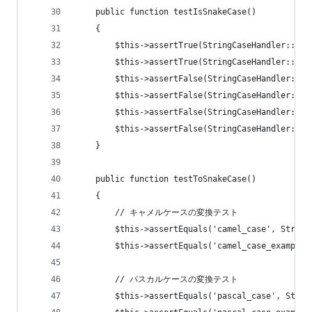
    public function testIsSnakeCase()
    {
        $this->assertTrue(StringCaseHandler::isS
        $this->assertTrue(StringCaseHandler::isS
        $this->assertFalse(StringCaseHandler::is
        $this->assertFalse(StringCaseHandler::is
        $this->assertFalse(StringCaseHandler::is
        $this->assertFalse(StringCaseHandler::is
    }
    public function testToSnakeCase()
    {
        // キャメルケースの変換テスト
        $this->assertEquals('camel_case', String
        $this->assertEquals('camel_case_example'
        // パスカルケースの変換テスト
        $this->assertEquals('pascal_case', Strin