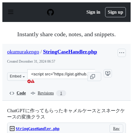
S
k
Sign in
Sign up
i
p
t
o
Instantly share code, notes, and snippets.
c
o
n
okumurakengo
/
StringCaseHandler.php
t
e
Created
December 31, 2024 06:57
n
t
Clone
Embed
this
repository
at
Code
Revisions
1
&lt;script
src=&quot;https://gist.github.com/okumurakengo/73f590
ChatGPTに作ってもらったキャメルケースとスネークケ
ースの変換クラス
Raw
StringCaseHandler.php