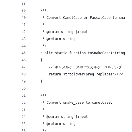
    /**
     * Convert CamelCase or PascalCase to snake_
     *
     * @param string $input
     * @return string
     */
    public static function toSnakeCase(string $i
    {
        // キャメルケースやパスカルケースをアンダー
        return strtolower(preg_replace('/(?<!^)[
    }
    /**
     * Convert snake_case to camelCase.
     *
     * @param string $input
     * @return string
     */