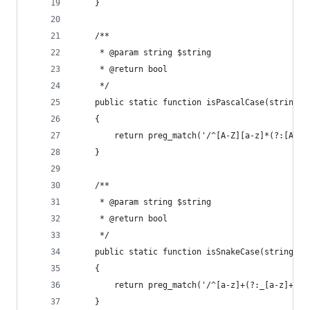
    }
    /**
     * @param string $string
     * @return bool
     */
    public static function isPascalCase(string $
    {
        return preg_match('/^[A-Z][a-z]*(?:[A-Z]
    }
    /**
     * @param string $string
     * @return bool
     */
    public static function isSnakeCase(string $s
    {
        return preg_match('/^[a-z]+(?:_[a-z]+)*$
    }