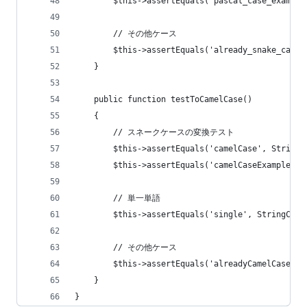
        $this->assertEquals('pascal_case_example
        // その他ケース
        $this->assertEquals('already_snake_case'
    }
    public function testToCamelCase()
    {
        // スネークケースの変換テスト
        $this->assertEquals('camelCase', StringC
        $this->assertEquals('camelCaseExample', 
        // 単一単語
        $this->assertEquals('single', StringCase
        // その他ケース
        $this->assertEquals('alreadyCamelCase',
    }
}