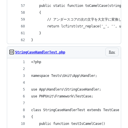
    public static function toCamelCase(string $i
    {
        // アンダースコアの次の文字を大文字に変換し結
        return lcfirst(str_replace('_', '', ucwo
    }
}
Raw
StringCaseHandlerTest.php
<?php
namespace Tests\Unit\App\Handler;
use App\Handlers\StringCaseHandler;
use PHPUnit\Framework\TestCase;
class StringCaseHandlerTest extends TestCase
{
    public function testIsCamelCase()