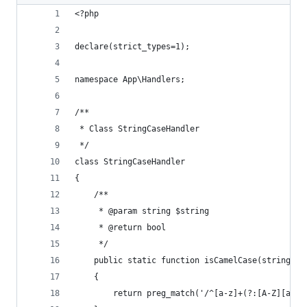
<?php
declare(strict_types=1);
namespace App\Handlers;
/**
 * Class StringCaseHandler
 */
class StringCaseHandler
{
    /**
     * @param string $string
     * @return bool
     */
    public static function isCamelCase(string $s
    {
        return preg_match('/^[a-z]+(?:[A-Z][a-z]