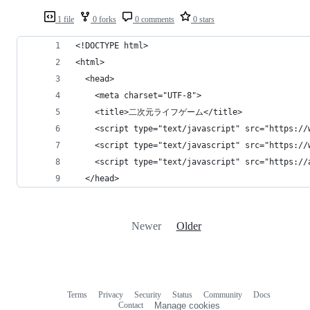
1 file
0 forks
0 comments
0 stars
<!DOCTYPE html>
<html>
  <head>
    <meta charset="UTF-8">
    <title>二次元ライフゲーム</title>
    <script type="text/javascript" src="https://
    <script type="text/javascript" src="https://
    <script type="text/javascript" src="https://
  </head>
Newer
Older
Terms
Privacy
Security
Status
Community
Docs
Footer
Footer
Contact
Manage cookies
navigation