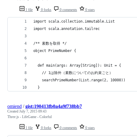
1 file
0 forks
0 comments
0 stars
import scala.collection.immutable.List
import scala.annotation.tailrec
/** 素数を取得 */
object PrimeNumber {
  def main(args: Array[String]): Unit = {
    // 1は除外（素数についてのお約束ごと）
    searchPrimeNumber(List.range(2, 10000))
  }
omiend
/
gist:190413fb0a4a9f738bb7
Created
July 7, 2015 09:43
Three.js - LifeGame - Colorful
1 file
0 forks
0 comments
0 stars