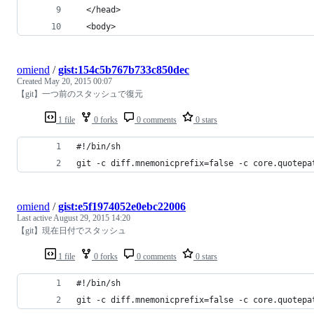
  </head>
  <body>
omiend
/
gist:154c5b767b733c850dec
Created
May 20, 2015 00:07
【git】一つ前のスタッシュで復元
1 file
0 forks
0 comments
0 stars
#!/bin/sh
git -c diff.mnemonicprefix=false -c core.quotepa
omiend
/
gist:e5f1974052e0ebc22006
Last active
August 29, 2015 14:20
【git】現在日付でスタッシュ
1 file
0 forks
0 comments
0 stars
#!/bin/sh
git -c diff.mnemonicprefix=false -c core.quotepa