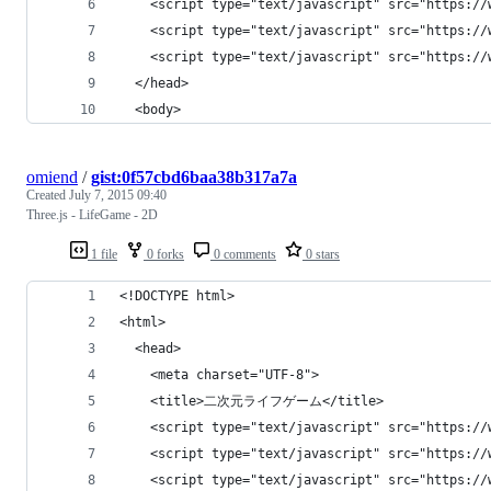
    <script type="text/javascript" src="https://
    <script type="text/javascript" src="https://
    <script type="text/javascript" src="https://
  </head>
  <body>
omiend
/
gist:0f57cbd6baa38b317a7a
Created
July 7, 2015 09:40
Three.js - LifeGame - 2D
1 file
0 forks
0 comments
0 stars
<!DOCTYPE html>
<html>
  <head>
    <meta charset="UTF-8">
    <title>二次元ライフゲーム</title>
    <script type="text/javascript" src="https://
    <script type="text/javascript" src="https://
    <script type="text/javascript" src="https://