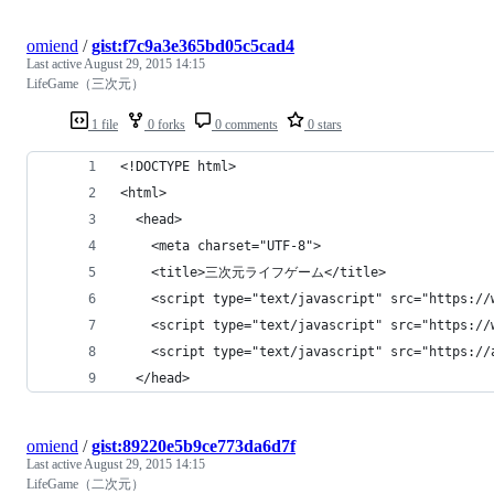
omiend
/
gist:f7c9a3e365bd05c5cad4
Last active
August 29, 2015 14:15
LifeGame（三次元）
1 file
0 forks
0 comments
0 stars
<!DOCTYPE html>
<html>
  <head>
    <meta charset="UTF-8">
    <title>三次元ライフゲーム</title>
    <script type="text/javascript" src="https://
    <script type="text/javascript" src="https://
    <script type="text/javascript" src="https://
  </head>
omiend
/
gist:89220e5b9ce773da6d7f
Last active
August 29, 2015 14:15
LifeGame（二次元）