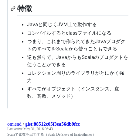
特徴
Javaと同じくJVM上で動作する
コンパイルするとclassファイルになる
つまり、これまで作られてきたJavaプロダク
トのすべてをScalaから使うこともできる
逆も然りで、JavaからもScalaのプロダクトを
使うことができる
コレクション周りのライブラリがとにかく強
力
すべてがオブジェクト（インスタンス、変
数、関数、メソッド）
omiend
/
gist:88512c05f3ea56db9fcc
Last active
May 31, 2016 06:43
Scalaで素数を出力する（Scala De Sieve of Eratosthenes）