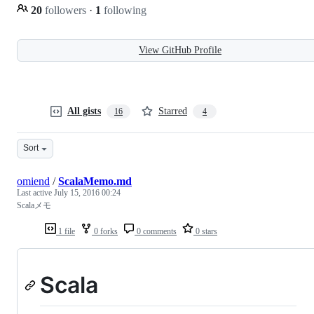
20
followers
·
1
following
View GitHub Profile
All gists
Starred
16
4
Sort
omiend
/
ScalaMemo.md
Last active
July 15, 2016 00:24
Scalaメモ
1 file
0 forks
0 comments
0 stars
Scala