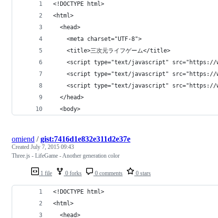
<!DOCTYPE html>
<html>
  <head>
    <meta charset="UTF-8">
    <title>三次元ライフゲーム</title>
    <script type="text/javascript" src="https://
    <script type="text/javascript" src="https://
    <script type="text/javascript" src="https://
  </head>
  <body>
omiend
/
gist:7416d1e832e311d2e37e
Created
July 7, 2015 09:43
Three.js - LifeGame - Another generation color
1 file
0 forks
0 comments
0 stars
<!DOCTYPE html>
<html>
  <head>