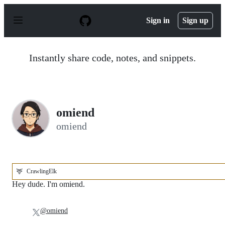
S
k
Sign in
Sign up
i
p
t
o
Instantly share code, notes, and snippets.
c
o
n
t
e
n
omiend
t
omiend
🦌
CrawlingElk
Hey dude. I'm omiend.
@omiend