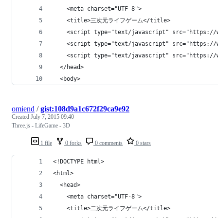
    <meta charset="UTF-8">
    <title>三次元ライフゲーム</title>
    <script type="text/javascript" src="https://
    <script type="text/javascript" src="https://
    <script type="text/javascript" src="https://
  </head>
  <body>
omiend
/
gist:108d9a1c672f29ca9e92
Created
July 7, 2015 09:40
Three.js - LifeGame - 3D
1 file
0 forks
0 comments
0 stars
<!DOCTYPE html>
<html>
  <head>
    <meta charset="UTF-8">
    <title>二次元ライフゲーム</title>