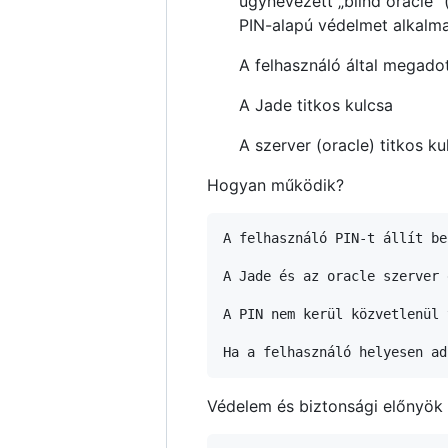
úgynevezett „blind oracle” 
PIN-alapú védelmet alkalma
A felhasználó által megado
A Jade titkos kulcsa
A szerver (oracle) titkos ku
Hogyan működik?
A felhasználó PIN-t állít be
A Jade és az oracle szerver 
A PIN nem kerül közvetlenül 
Védelem és biztonsági előnyök