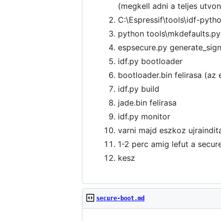
(megkell adni a teljes utvon
C:\Espressif\tools\idf-pyt
python tools\mkdefaults.p
espsecure.py generate_sign
idf.py bootloader
bootloader.bin felirasa (az
idf.py build
jade.bin felirasa
idf.py monitor
varni majd eszkoz ujraindit
1-2 perc amig lefut a secur
kesz
secure-boot.md