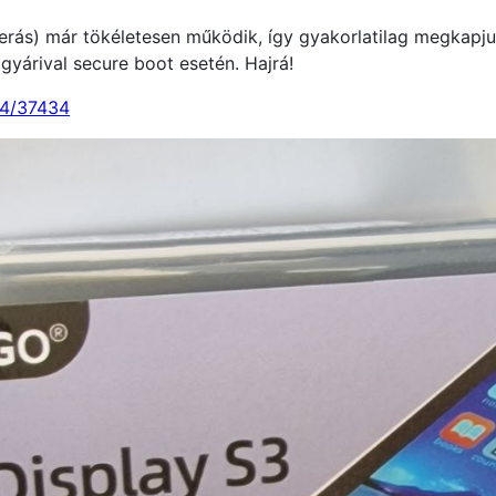
ás) már tökéletesen működik, így gyakorlatilag megkapjuk
 gyárival secure boot esetén. Hajrá!
54/37434