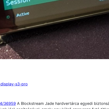
t-display-s3-pro
54/36959
A Blockstream Jade hardvertárca egyedi biztonsá