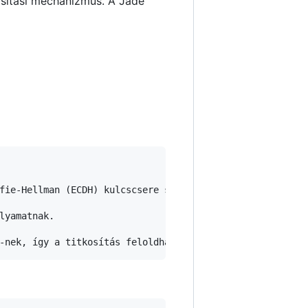
kosítási mechanizmus. A Jade
fie-Hellman (ECDH) kulcscsere segítségével.

yamatnak.
