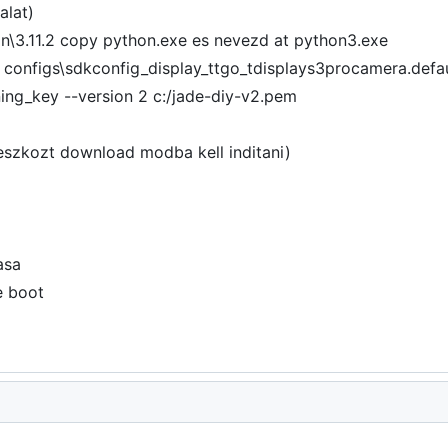
alat)
hon\3.11.2 copy python.exe es nevezd at python3.exe
y configs\sdkconfig_display_ttgo_tdisplays3procamera.d
ing_key --version 2 c:/jade-diy-v2.pem
 eszkozt download modba kell inditani)
asa
e boot