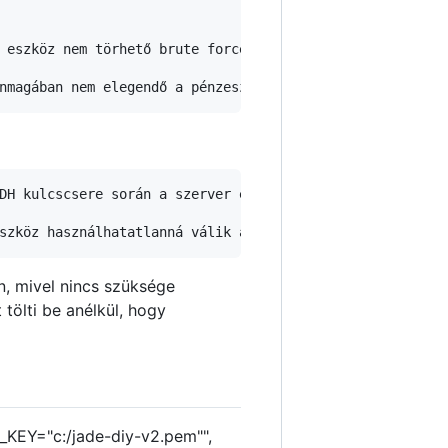
 eszköz nem törhető brute force támadással.

DH kulcscsere során a szerver és a Jade közötti interakci
n, mivel nincs szüksége
 tölti be anélkül, hogy
_KEY="c:/jade-diy-v2.pem"",