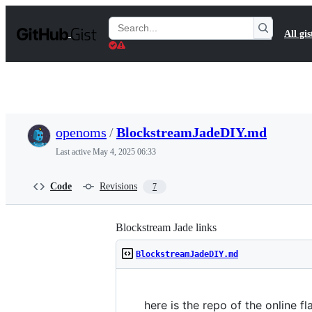
S
k
Search
All gis
i
Gists
p
t
o
c
o
n
t
openoms
/
BlockstreamJadeDIY.md
e
n
Last active
May 4, 2025 06:33
t
Code
Revisions
7
Blockstream Jade links
BlockstreamJadeDIY.md
here is the repo of the online f