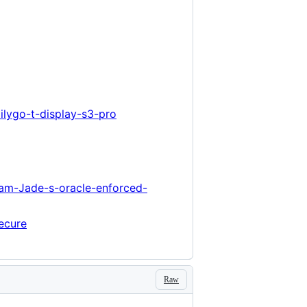
lilygo-t-display-s3-pro
am-Jade-s-oracle-enforced-
ecure
Raw