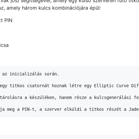
(vak jós) segítségével, amely egy külső szerveren futó tit
z, amely három kulcs kombinációjára épül:
tt PIN
lcsa
 az inicializálás során.

egy titkos csatornát hoznak létre egy Elliptic Curve Dif
tárolásra a készüléken, hanem része a kulcsgenerálási fol