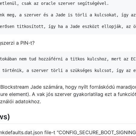
etlenül, csak az oracle szerver segítségével.

nk meg, a szerver és a Jade is törli a kulcsokat, így az
szerzi a PIN-t?
tokában nem tud hozzáférni a titkos kulcshoz, mert az EC
 Blockstream Jade számára, hogy nyílt forráskódú maradjo
ure element). A vak jós szerver gyakorlatilag ezt a funkciót
sználói adatokhoz.
ws)
 mkdefaults.dat.json file-t "CONFIG_SECURE_BOOT_SIGNING