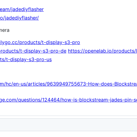
ream/jadediyflasher
io/jadediyflasher/
mera
lilygo.cc/products/t-display-s3-pro
/products/t-display-s3-pro-de
https://openelab.io/products/
cts/t-display-s3-pro-us
com/hc/en-us/articles/9639949755673-How-does-Blockstre
ange.com/questions/124464/how-is-blockstream-jades-pin-s