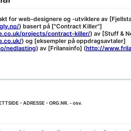
kt for web-designere og -utviklere av [Fjellst
gly.no/
) basert på ["Contract Killer"]
.co.uk/projects/contract-killer/
) av [Stuff & 
e.co.uk/
) og [eksempler på oppdragsavtaler]
no/nedlasting
) av [Frilansinfo] (
http://www.fril
TTSIDE - ADRESSE - ORG.NR. - osv.