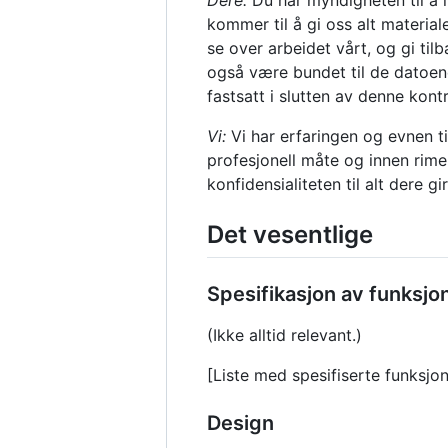
Dere:
Du har myndigheten til å i
kommer til å gi oss alt materiale
se over arbeidet vårt, og gi til
også være bundet til de datoene
fastsatt i slutten av denne kont
Vi:
Vi har erfaringen og evnen ti
profesjonell måte og innen rimel
konfidensialiteten til alt dere gi
Det vesentlige
Spesifikasjon av funksjon
(Ikke alltid relevant.)
[Liste med spesifiserte funksjo
Design