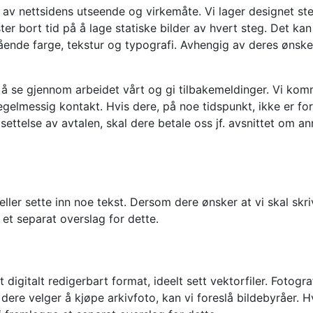
 av nettsidens utseende og virkemåte. Vi lager designet st
er bort tid på å lage statiske bilder av hvert steg. Det kan
ående farge, tekstur og typografi. Avhengig av deres ønsker 
l å se gjennom arbeidet vårt og gi tilbakemeldinger. Vi kom
gelmessig kontakt. Hvis dere, på noe tidspunkt, ikke er f
settelse av avtalen, skal dere betale oss jf. avsnittet om an
 eller sette inn noe tekst. Dersom dere ønsker at vi skal skri
 et separat overslag for dette.
t digitalt redigerbart format, ideelt sett vektorfiler. Fotograf
ere velger å kjøpe arkivfoto, kan vi foreslå bildebyråer. Hv