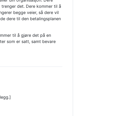
ller din organisasjon. Dere
vi trenger det. Dere kommer til å
ngerer begge veier, så dere vil
lde dere til den betalingsplanen
ommer til å gjøre det på en
ster som er satt, samt bevare
legg.]