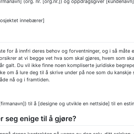
manavn] (org. nr. [org.nr.]) og oppdragsgiver [kundenavn] (
rosjektet innebærer]
ste for å innfri deres behov og forventninger, og i så måte e
rsikrer at vi begge vet hva som skal gjøres, hvem som skal 
 galt. Du vil ikke finne noen kompliserte juridiske begrepe
nske om å lure deg til å skrive under på noe som du kanskje s
åde nå og i framtiden.
irmanavn]) til å [designe og utvikle en nettside] til en estim
 seg enige til å gjøre?