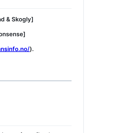
ad & Skogly]
Nonsense]
ansinfo.no/
).