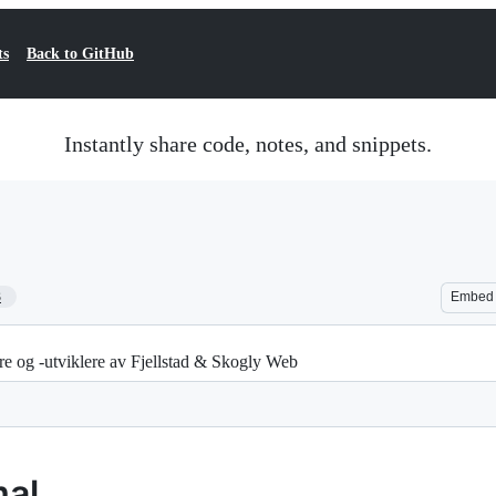
ts
Back to GitHub
Instantly share code, notes, and snippets.
3
Embed
re og -utviklere av Fjellstad & Skogly Web
mal