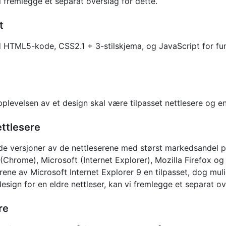
vi fremlegge et separat overslag for dette.
t
ed HTML5-kode, CSS2.1 + 3-stilskjema, og JavaScript for fu
pplevelsen av et design skal være tilpasset nettlesere og en
ttlesere
ende versjoner av de nettleserene med størst markedsandel p
 (Chrome), Microsoft (Internet Explorer), Mozilla Firefox o
erene av Microsoft Internet Explorer 9 en tilpasset, dog mul
esign for en eldre nettleser, kan vi fremlegge et separat ov
re