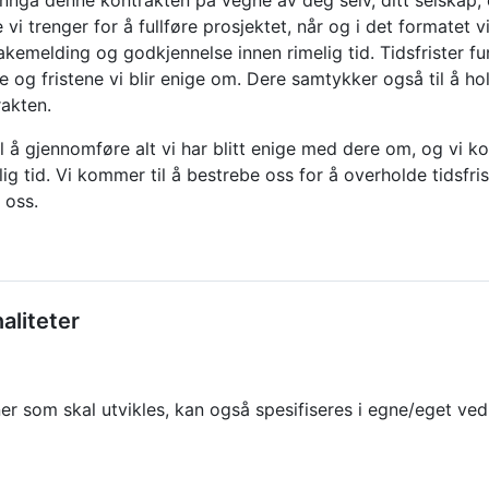
nngå denne kontrakten på vegne av deg selv, ditt selskap, e
 vi trenger for å fullføre prosjektet, når og i det formatet 
bakemelding og godkjennelse innen rimelig tid. Tidsfrister fu
 og fristene vi blir enige om. Dere samtykker også til å ho
rakten.
l å gjennomføre alt vi har blitt enige med dere om, og vi k
ig tid. Vi kommer til å bestrebe oss for å overholde tidsfri
r oss.
aliteter
ner som skal utvikles, kan også spesifiseres i egne/eget ved