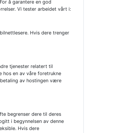
 For å garantere en god
lser. Vi tester arbeidet vårt i:
ilnettlesere. Hvis dere trenger
re tjenester relatert til
re hos en av våre foretrukne
g betaling av hostingen være
fte begrenser dere til deres
ppgitt i begynnelsen av denne
leksible. Hvis dere