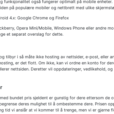
 og funksjonalitet også fungerer optimalt på mobile enheter.
iden på populære mobiler og nettbrett med ulike skjermstørre
roid 4.x: Google Chrome og Firefox
lackberry, Opera Mini/Mobile, Windows Phone eller andre mob
egge et separat overslag for dette.
g tilbyr i så måte ikke hosting av nettsider, e-post, eller and
hosting, er det flott. Om ikke, kan vi ordne en konto for de
llerer nettsiden. Deretter vil oppdateringer, vedlikehold, o
r
 med bundet pris sjeldent er gunstig for dere ettersom de o
 å begrense deres mulighet til å ombestemme dere. Prisen o
g tid vi anslår at vi kommer til å trenge, men vi er gjerne f