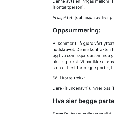
Denne avtalen inngås mellom [fir
[kontaktperson].
Prosjektet
: [definisjon av hva p
Oppsummering:
Vi kommer til å gjøre vårt ytter
nedskrevet. Denne kontrakten fo
og hva som skjer dersom noe går
uleselig tekst. Vi har ikke et ø
som er best for begge parter, b
Så, i korte trekk;
Dere ([kundenavn]), hyrer oss ([f
Hva sier begge parter