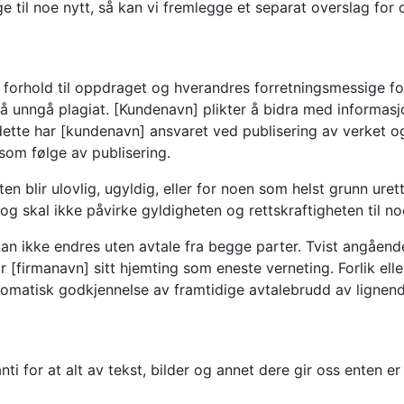
 til noe nytt, så kan vi fremlegge et separat overslag for 
i forhold til oppdraget og hverandres forretningsmessige for
å unngå plagiat. [Kundenavn] plikter å bidra med informas
dette har [kundenavn] ansvaret ved publisering av verket og
 som følge av publisering.
n blir ulovlig, ugyldig, eller for noen som helst grunn urett
og skal ikke påvirke gyldigheten og rettskraftigheten til no
an ikke endres uten avtale fra begge parter. Tvist angåend
r [firmanavn] sitt hjemting som eneste verneting. Forlik el
omatisk godkjennelse av framtidige avtalebrudd av lignende 
ti for at alt av tekst, bilder og annet dere gir oss enten er