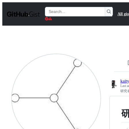
S
k
Search
All gis
i
Gists
p
t
o
c
o
n
t
e
n
t
kait
Last a
研究