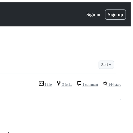
Sign in
Sign up
Sort
1 file
3 forks
1 comment
144 stars