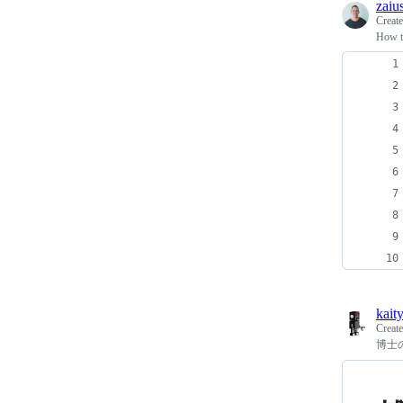
zaiu
Creat
How to
kait
Creat
博士