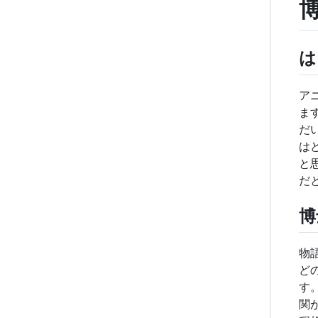
は
ア
ま
だ
は
と
だ
博
物
ど
す
関