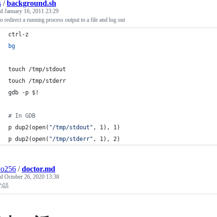
s
/
background.sh
ed
January 16, 2011 23:29
 redirect a running process output to a file and log out
ctrl-z
bg
touch /tmp/stdout
touch /tmp/stderr
gdb -p 
$!
#
 In GDB
p dup2(open(
"
/tmp/stdout
"
, 1), 1)
p dup2(open(
"
/tmp/stderr
"
, 1), 2)
yo256
/
doctor.md
ed
October 26, 2020 13:38
の話