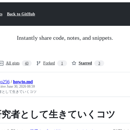
ts
Back to GitHub
Instantly share code, notes, and snippets.
All gists
Forked
Starred
43
1
3
yo256
/
howto.md
ctive
June 30, 2026 08:59
者として生きていくコツ
研究者として生きていくコツ