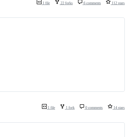
1 file
22 forks
6 comments
112 stars
1 file
1 fork
0 comments
14 stars