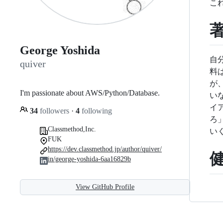
こ
George Yoshida
自
quiver
料
が
I'm passionate about AWS/Python/Database.
い
イ
34
followers
·
4
following
ろ
Classmethod,Inc.
い
FUK
https://dev.classmethod.jp/author/quiver/
in/george-yoshida-6aa16829b
View GitHub Profile