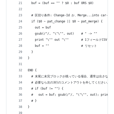
  buf = (buf == "" ? $0 : buf ORS $0)
  # 区切り条件: Change-Id か、Merge...into car-app
  if ($0 ~ pat_change || $0 ~ pat_merge) {
    out = buf
    gsub(/"/, "\"\"", out)    # " -> ""
    print "\"" out "\""       # 1フィールドCSV
    buf = ""                  # リセット
  }
}
END {
  # 末尾に未完ブロックが残っている場合、通常は出さない
  # 必要なら次の3行のコメントアウトを外してください。
  # if (buf != "") {
  #   out = buf; gsub(/"/, "\"\"", out); print "
  # }
}