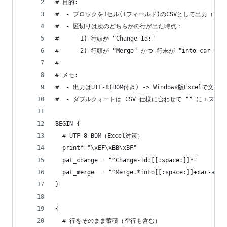
# 目的:
#  - ブロックを1セル(1フィールド)のCSVとして出力（
#  - 区切りは次のどちらかの行が出た時点：
#      1) 行頭が "Change-Id:"
#      2) 行頭が "Merge" かつ 行末が "into car-apps
#
# メモ:
#  - 出力はUTF-8(BOM付き) -> Windows版Excelで文
#  - ダブルクォートは CSV 仕様に合わせて "" にエスケ
BEGIN {
  # UTF-8 BOM（Excel対策）
  printf "\xEF\xBB\xBF"
  pat_change = "^Change-Id:[[:space:]]*"
  pat_merge  = "^Merge.*into[[:space:]]+car-apps
}
{
  # 行をそのまま蓄積（空行も含む）