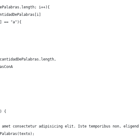
ePalabras.length; i++){
ntidadDePalabras[i]
] == "a"){
cantidadDePalabras.length,
asConA
) {
 amet consectetur adipisicing elit. Iste temporibus non, eligend
Palabras(texto);