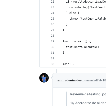
    if (resultado.cantidadDe
      console.log("testCuent
    } else {
      throw "testCuentaPalab
    }
  }
  function main() {
    testCuentaPalabras();
  }
  main();
ramirodoninodev
commented
Feb 18
Reviews de testing: po
1// Acordarse de al dec