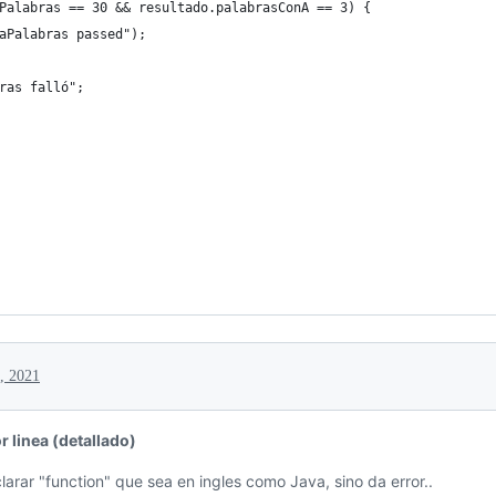
Palabras == 30 && resultado.palabrasConA == 3) {
aPalabras passed");
ras falló";
, 2021
r linea (detallado)
larar "function" que sea en ingles como Java, sino da error..