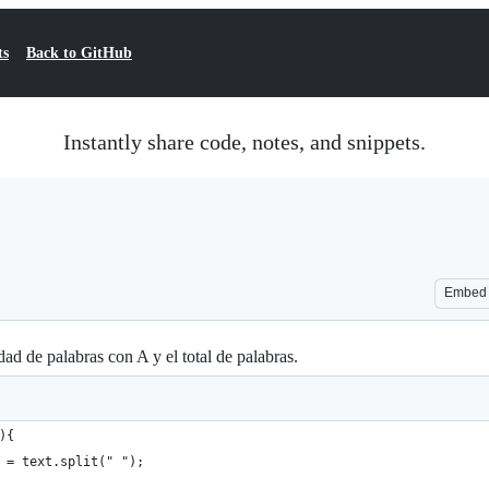
ts
Back to GitHub
Instantly share code, notes, and snippets.
Embed
ad de palabras con A y el total de palabras.
){
 = text.split(" ");