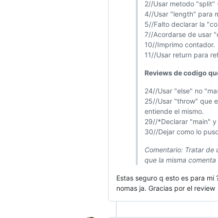
2//Usar metodo "split"
4//Usar "length" para 
5//Falto declarar la "co
7//Acordarse de usar "
10//Imprimo contador.
11//Usar return para ret
Reviews de codigo que
24//Usar "else" no "ma
25//Usar "throw" que e
entiende el mismo.
29//*Declarar "main" y 
30//Dejar como lo puso 
Comentario: Tratar de u
que la misma comenta o 
Estas seguro q esto es para mi ?
nomas ja. Gracias por el review