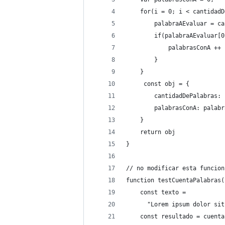
    for(i = 0; i < cantidadD
        palabraAEvaluar = ca
        if(palabraAEvaluar[0
            palabrasConA ++
        }
    }
     const obj = {
        cantidadDePalabras: 
        palabrasConA: palabr
    }
    return obj
}
// no modificar esta funcion
function testCuentaPalabras(
    const texto =
      "Lorem ipsum dolor sit
    const resultado = cuenta