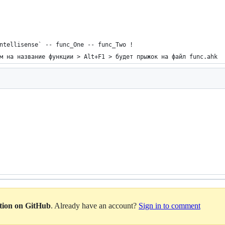
ntellisense` -- func_One -- func_Two !
м на название функции > Alt+F1 > будет прыжок на файл func.ahk
ation on GitHub
. Already have an account?
Sign in to comment