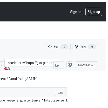
Sign in
Sign up
(
(
Star
Fork
0
0
0
0
)
)
Clone
Download ZIP
this
repository
at
uments\AutoHotkey\AHK
&lt;script
src=&quot;https://gist.github.com/rediffusion/2594de3829c15244c4ee
Raw
рые имеем в другом файле "Intellisense_file_2"!