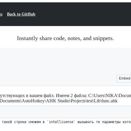
ts
Back to GitHub
Instantly share code, notes, and snippets.
Embed
отсутствующих в вашем файл. Имеем 2 файла: C:\Users\NIKA\Doc
A\Documents\AutoHotkey\AHK Studio\Projects\test\Lib\func.ahk
 такой строки сможем в `intellisense` вызывать те параметры кото