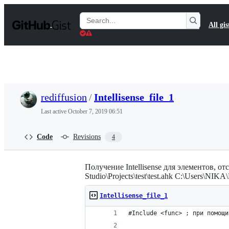
S
k
Search
All gis
i
Gists
p
t
o
c
o
n
t
rediffusion
/
Intellisense_file_1
e
n
Last active
October 7, 2019 06:51
t
Code
Revisions
4
Получение Intellisense для элементов, 
Studio\Projects\test\test.ahk C:\Users\NIK
Intellisense_file_1
#Include <func> ; при помощи