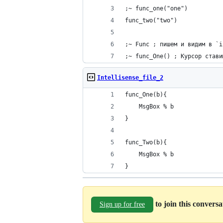
;~ func_one("one")
func_two("two")
;~ Func ; пишем и видим в `i
;~ func_One() ; Курсор стави
Intellisense_file_2
func_One(b){
	MsgBox % b
}
func_Two(b){
	MsgBox % b
}
to join this convers
Sign up for free