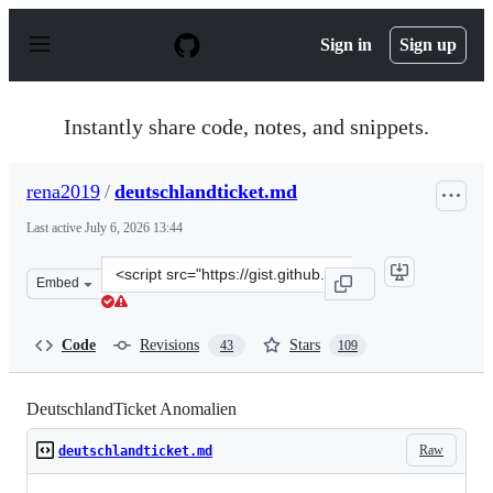
S
k
Sign in
Sign up
i
p
t
o
Instantly share code, notes, and snippets.
c
o
n
rena2019
/
deutschlandticket.md
t
e
Last active
July 6, 2026 13:44
n
t
Clone
Embed
this
repository
at
Code
Revisions
Stars
43
109
&lt;script
src=&quot;https://gist.github.com/rena2019/a2d32769a68
DeutschlandTicket Anomalien
Raw
deutschlandticket.md