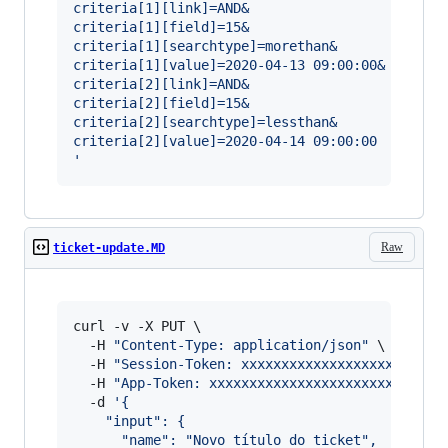
criteria[1][link]=AND&
criteria[1][field]=15&
criteria[1][searchtype]=morethan&
criteria[1][value]=2020-04-13 09:00:00&
criteria[2][link]=AND&
criteria[2][field]=15&
criteria[2][searchtype]=lessthan&
criteria[2][value]=2020-04-14 09:00:00
'
Raw
ticket-update.MD
curl -v -X PUT \

  -H 
"
Content-Type: application/json
"
 \

  -H 
"
Session-Token: xxxxxxxxxxxxxxxxxxxxxxxxx
  -H 
"
App-Token: xxxxxxxxxxxxxxxxxxxxxxxxxxxxx
  -d 
'
{
    "input": {
      "name": "Novo título do ticket",