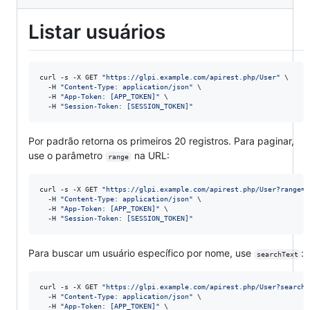
Listar usuários
curl -s -X GET 
"
https://glpi.example.com/apirest.php/User
"
 \

  -H 
"
Content-Type: application/json
"
 \

  -H 
"
App-Token: [APP_TOKEN]
"
 \

  -H 
"
Session-Token: [SESSION_TOKEN]
"
Por padrão retorna os primeiros 20 registros. Para paginar,
use o parâmetro
na URL:
range
curl -s -X GET 
"
https://glpi.example.com/apirest.php/User?range=0
  -H 
"
Content-Type: application/json
"
 \

  -H 
"
App-Token: [APP_TOKEN]
"
 \

  -H 
"
Session-Token: [SESSION_TOKEN]
"
Para buscar um usuário específico por nome, use
:
searchText
curl -s -X GET 
"
https://glpi.example.com/apirest.php/User?searchT
  -H 
"
Content-Type: application/json
"
 \

  -H 
"
App-Token: [APP_TOKEN]
"
 \
