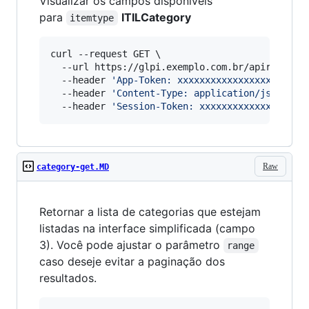
Visualizar os campos disponíveis
para
ITILCategory
itemtype
curl --request GET \

  --url https://glpi.exemplo.com.br/apirest.php
  --header 
'
App-Token: xxxxxxxxxxxxxxxxxxxxxxx
  --header 
'
Content-Type: application/json
'
 \

  --header 
'
Session-Token: xxxxxxxxxxxxxxxxxxx
Raw
category-get.MD
Retornar a lista de categorias que estejam
listadas na interface simplificada (campo
3). Você pode ajustar o parâmetro
range
caso deseje evitar a paginação dos
resultados.