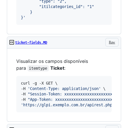
		"type": "2",
		"itilcategories_id": "1"
	}
}
'
Raw
ticket-fields.MD
Visualizar os campos disponíveis
para
Ticket
:
itemtype
curl -g -X GET \

-H 
'
Content-Type: application/json
'
 \

-H 
"
Session-Token: xxxxxxxxxxxxxxxxxxxxxxxxxxx
-H 
"
App-Token: xxxxxxxxxxxxxxxxxxxxxxxxxxxxxxx
'
https://glpi.exemplo.com.br/apirest.php/listS