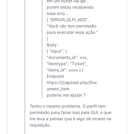
em um ticket via api ,
porem estou recebendo
esse erro...
[ "ERROR_GLPI_ADD",
"Você não tem permissão
para executar essa ação."
]
Body :
{ "input": {
"documents_id": xxx,
"itemtype": "Ticket",
"items_id": xxxx } }
Endpoint
https://{}/apirest.php/Doc
ument_Item
poderia me ajudar ?
Tenho o mesmo problema. O perfil tem
permissão para fazer isso pela GUI, o que
me leva a pensar que é algo de errado na
requisição.