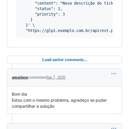
      "content": "Nova descrição do ticket",
      "status": 2,
      "priority": 3
    }
  }
'
 \

"
https://glpi.exemplo.com.br/apirest.php/Tic
Load earlier comments...
amatiuzo
commented
Jan 7, 2026
Bom dia
Estou com o mesmo problema, agradeço se puder
compartilhar a solução