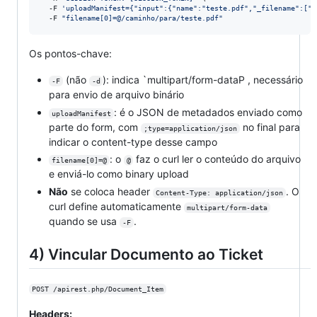
  -F 
'
uploadManifest={"input":{"name":"teste.pdf","_filename":["t
  -F 
"
filename[0]=@/caminho/para/teste.pdf
"
Os pontos-chave:
(não
): indica `multipart/form-dataP , necessário
-F
-d
para envio de arquivo binário
: é o JSON de metadados enviado como
uploadManifest
parte do form, com
no final para
;type=application/json
indicar o content-type desse campo
: o
faz o curl ler o conteúdo do arquivo
filename[0]=@
@
e enviá-lo como binary upload
Não
se coloca header
. O
Content-Type: application/json
curl define automaticamente
multipart/form-data
quando se usa
.
-F
4) Vincular Documento ao Ticket
POST /apirest.php/Document_Item
Headers: