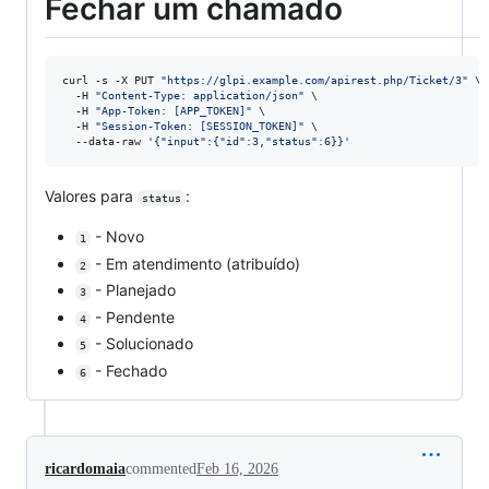
Fechar um chamado
curl -s -X PUT 
"
https://glpi.example.com/apirest.php/Ticket/3
"
 \

  -H 
"
Content-Type: application/json
"
 \

  -H 
"
App-Token: [APP_TOKEN]
"
 \

  -H 
"
Session-Token: [SESSION_TOKEN]
"
 \

  --data-raw 
'
{"input":{"id":3,"status":6}}
'
Valores para
:
status
- Novo
1
- Em atendimento (atribuído)
2
- Planejado
3
- Pendente
4
- Solucionado
5
- Fechado
6
ricardomaia
commented
Feb 16, 2026