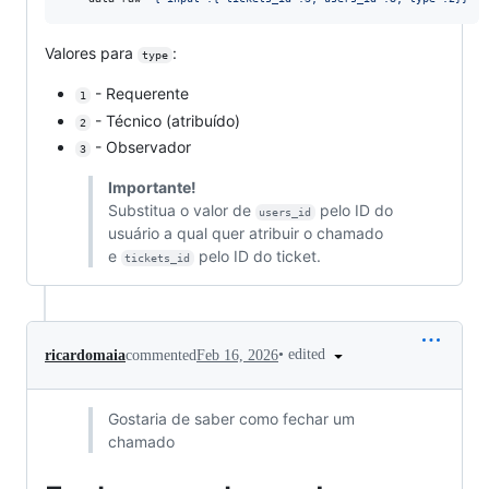
Valores para
:
type
- Requerente
1
- Técnico (atribuído)
2
- Observador
3
Importante!
Substitua o valor de
pelo ID do
users_id
usuário a qual quer atribuir o chamado
e
pelo ID do ticket.
tickets_id
•
edited
ricardomaia
commented
Feb 16, 2026
Gostaria de saber como fechar um
chamado