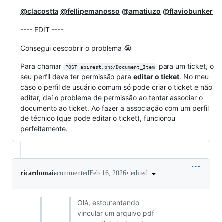
@clacostta
@fellipemanosso
@amatiuzo
@flaviobunker
---- EDIT ----
Consegui descobrir o problema 😭
Para chamar
para um ticket, o
POST apirest.php/Document_Item
seu perfil deve ter permissão para
editar o ticket
. No meu
caso o perfil de usuário comum só pode criar o ticket e não
editar, daí o problema de permissão ao tentar associar o
documento ao ticket. Ao fazer a associação com um perfil
de técnico (que pode editar o ticket), funcionou
perfeitamente.
•
edited
ricardomaia
commented
Feb 16, 2026
Olá, estoutentando
vincular um arquivo pdf