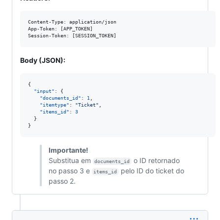
Content-Type: application/json

App-Token: [APP_TOKEN]

Body (JSON):
{

"input"
: {

"documents_id"
: 
1
,

"itemtype"
: 
"
Ticket
"
,

"items_id"
: 
3
  }

}
Importante!
Substitua em
o ID retornado
documents_id
no passo 3 e
pelo ID do ticket do
items_id
passo 2.