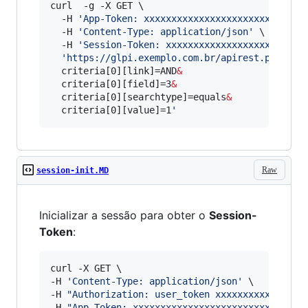
curl  -g -X GET 
\ 
  -H 
'
App-Token: xxxxxxxxxxxxxxxxxxxxxxxxxxxxx
  -H 
'
Content-Type: application/json
'
 \

  -H 
'
Session-Token: xxxxxxxxxxxxxxxxxxxxxxxxx
'
https://glpi.exemplo.com.br/apirest.php/sea
  criteria[0][link]=AND
&
  criteria[0][field]=3
&
  criteria[0][searchtype]=equals
&
  criteria[0][value]=1
'
Raw
session-init.MD
Inicializar a sessão para obter o
Session-
Token
:
curl -X GET \

-H 
'
Content-Type: application/json
'
 \

-H 
"
Authorization: user_token xxxxxxxxxxxxxxxx
-H 
"
App-Token: xxxxxxxxxxxxxxxxxxxxxxxxxxxxxxx