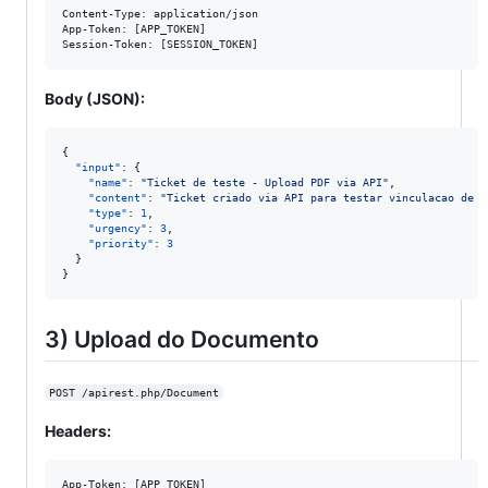
Content-Type: application/json

App-Token: [APP_TOKEN]

Body (JSON):
{

"input"
: {

"name"
: 
"
Ticket de teste - Upload PDF via API
"
,

"content"
: 
"
Ticket criado via API para testar vinculacao de d
"type"
: 
1
,

"urgency"
: 
3
,

"priority"
: 
3
  }

}
3) Upload do Documento
POST /apirest.php/Document
Headers:
App-Token: [APP_TOKEN]
