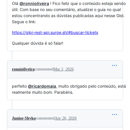
Olá
@ronnioliveira
! Fico feliz que o conteúdo esteja sendo
útil. Com base no seu comentário, atualizei o guia no qual
estou concentrando as dúvidas publicadas aqui nesse Gist.
Segue o link:
https://glpi-rest-api.surge.sh/#buscar-tickets
Qualquer dúvida é só falar!
ronnioliveira
commented
Mar 2, 2026
perfeito
@ricardomaia
, muito obrigado pelo conteúdo, está
realmente muito bom. Parabéns.
Junior-Shyko
commented
Apr 26, 2026