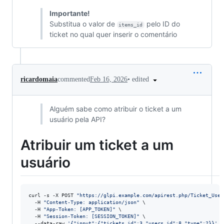
Importante!
Substitua o valor de
pelo ID do
items_id
ticket no qual quer inserir o comentário
•
edited
ricardomaia
commented
Feb 16, 2026
Alguém sabe como atribuir o ticket a um
usuário pela API?
Atribuir um ticket a um
usuário
curl -s -X POST 
"
https://glpi.example.com/apirest.php/Ticket_User
  -H 
"
Content-Type: application/json
"
 \

  -H 
"
App-Token: [APP_TOKEN]
"
 \

  -H 
"
Session-Token: [SESSION_TOKEN]
"
 \

  --data-raw 
'
{"input":{"tickets_id":3,"users_id":8,"type":2}}
'