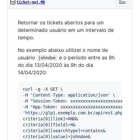
Raw
ticket-get.MD
Retornar os tickets abertos para um
determinado usuário em um intervalo de
tempo.
No exemplo abaixo utilizei o nome de
usuário
e o período entre as 9h
johndoe
do dia 13/04/2020 às 9h do dia
14/04/2020:
curl -g -X GET \

-H 
'
Content-Type: application/json
'
 \

-H 
"
Session-Token: xxxxxxxxxxxxxxxxxxxxxxxxxxx
-H 
"
App-Token: xxxxxxxxxxxxxxxxxxxxxxxxxxxxxxx
'
https://glpi.exemplo.com.br/apirest.php/searc
criteria[0][link]=AND&
criteria[0][field]=4&
criteria[0][searchtype]=contains&
criteria[0][value]=johndoe&