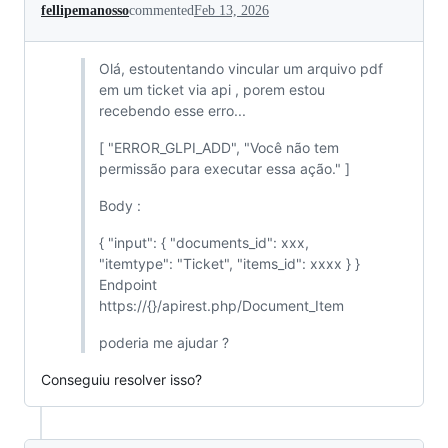
fellipemanosso
commented
Feb 13, 2026
Olá, estoutentando vincular um arquivo pdf
em um ticket via api , porem estou
recebendo esse erro...
[ "ERROR_GLPI_ADD", "Você não tem
permissão para executar essa ação." ]
Body :
{ "input": { "documents_id": xxx,
"itemtype": "Ticket", "items_id": xxxx } }
Endpoint
https://{}/apirest.php/Document_Item
poderia me ajudar ?
Conseguiu resolver isso?