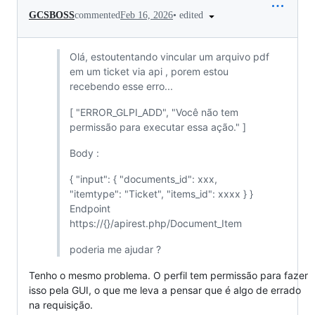
•
edited
GCSBOSS
commented
Feb 16, 2026
Olá, estoutentando vincular um arquivo pdf
em um ticket via api , porem estou
recebendo esse erro...
[ "ERROR_GLPI_ADD", "Você não tem
permissão para executar essa ação." ]
Body :
{ "input": { "documents_id": xxx,
"itemtype": "Ticket", "items_id": xxxx } }
Endpoint
https://{}/apirest.php/Document_Item
poderia me ajudar ?
Tenho o mesmo problema. O perfil tem permissão para fazer
isso pela GUI, o que me leva a pensar que é algo de errado
na requisição.