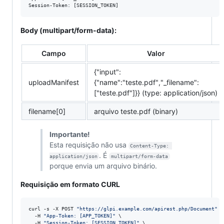
Body (multipart/form-data):
Campo
Valor
{"input":
uploadManifest
{"name":"teste.pdf","_filename":
["teste.pdf"]}} (type: application/json)
filename[0]
arquivo teste.pdf (binary)
Importante!
Esta requisição não usa
Content-Type: 
. É
application/json
multipart/form-data
porque envia um arquivo binário.
Requisição em formato CURL
curl -s -X POST 
"
https://glpi.example.com/apirest.php/Document
"
 \

  -H 
"
App-Token: [APP_TOKEN]
"
 \

  -H 
"
Session-Token: [SESSION_TOKEN]
"
 \
