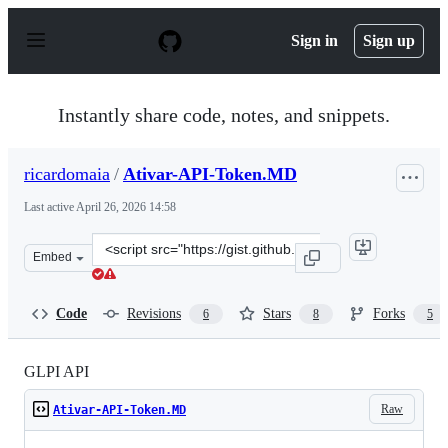
S
k
Sign in
Sign up
i
p
t
o
Instantly share code, notes, and snippets.
c
o
n
ricardomaia
/
Ativar-API-Token.MD
t
e
Last active
April 26, 2026 14:58
n
t
Clone
Embed
this
repository
at
Code
Revisions
Stars
Forks
6
8
5
&lt;script
src=&quot;https://gist.github.com/ricardomaia/1b1e6c76
GLPI API
Raw
Ativar-API-Token.MD