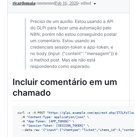
•
edited
ricardomaia
commented
Feb 16, 2026
Preciso de um auxilio. Estou usando a API
do GLPI para fazer uma automação pelo
N8N, porém não estou conseguindo postar
um comentário. Estou usando as
credenciais session-token e app-token, e
no body {input: {"content": "mensagem"}} e
o method post. Mas ele não está
respondendo como esperado.
Incluir comentário em um
chamado
curl -s -X POST 
"
https://glpi.example.com/apirest.php/ITILFollowu
  -H 
"
Content-Type: application/json
"
 \

  -H 
"
App-Token: [APP_TOKEN]
"
 \

  -H 
"
Session-Token: [SESSION_TOKEN]
"
 \

  --data-raw 
'
{"input":{"itemtype":"Ticket","items_id":3,"content