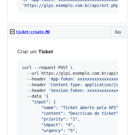
'
https://glpi.exemplo.com.br/apirest.php/initS
Raw
ticket-create.MD
Criar um
Ticket
curl --request POST \

  --url https://glpi.exemplo.com.br/apirest.php
  --header 
'
App-Token: xxxxxxxxxxxxxxxxxxxxxxx
  --header 
'
Content-Type: application/json
'
 \

  --header 
'
Session-Token: xxxxxxxxxxxxxxxxxxx
  --data 
'
{
	"input": {
		"name": "Ticket aberto pela API",
		"content": "Descricao do ticket",
		"priority": "1",
		"impact": "4",
		"urgency": "5",