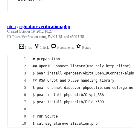
ritou
/
signatureverification.php
Created
October 19, 2012 10:27
ID Token Verification using JWK URL and x509 URL
1 file
1 fork
0 comments
0 stars
# preparation
## OpenID Connect library(use only http client)
$ pear install openpear/Akita_OpenIDConnect-alph
## RSA Crypt and X.509 handling library
$ pear channel-discover phpseclib.sourceforge.ne
$ pear install phpseclib/Crypt_RSA
$ pear install phpseclib/File_X509
# PHP Source
$ cat signatureverification.php