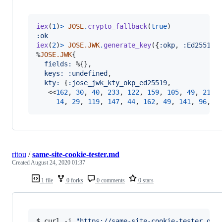
iex
(
1
)
>
JOSE
.
crypto_fallback
(
true
)
:ok
iex
(
2
)
>
JOSE.JWK
.
generate_key
(
{
:okp
,
:Ed25519
}
%
JOSE.JWK
{
fields: 
%
{
}
,
keys: 
:undefined
,
kty: 
{
:jose_jwk_kty_okp_ed25519
,
<<
162
,
30
,
40
,
233
,
122
,
159
,
105
,
49
,
218
,
14
,
29
,
119
,
147
,
44
,
162
,
49
,
141
,
96
,
1
ritou
/
same-site-cookie-tester.md
Created
August 24, 2020 01:37
1 file
0 forks
0 comments
0 stars
$ curl -i 
"
https://same-site-cookie-tester.gig