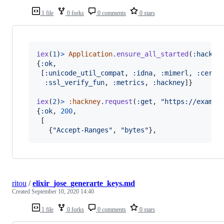
1 file
0 forks
0 comments
0 stars
iex
(
1
)
>
Application
.
ensure_all_started
(
:hackne
{
:ok
,
[
:unicode_util_compat
,
:idna
,
:mimerl
,
:certi
:ssl_verify_fun
,
:metrics
,
:hackney
]
}
iex
(
2
)
>
:hackney
.
request
(
:get
,
"https://exampl
{
:ok
,
200
,
[
{
"Accept-Ranges"
,
"bytes"
}
,
ritou
/
elixir_jose_generarte_keys.md
Created
September 10, 2020 14:40
1 file
0 forks
0 comments
0 stars