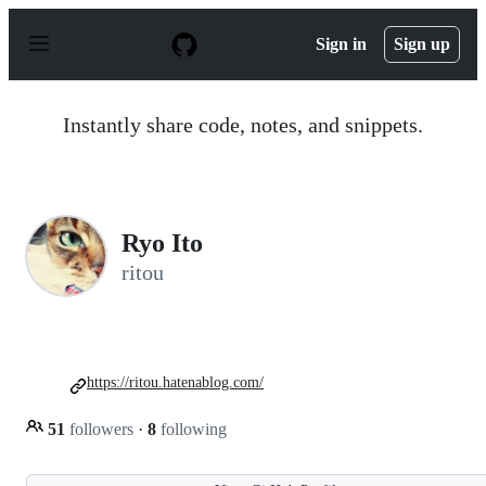
S
k
Sign in
Sign up
i
p
t
o
Instantly share code, notes, and snippets.
c
o
n
t
e
n
Ryo Ito
t
ritou
https://ritou.hatenablog.com/
51
followers
·
8
following