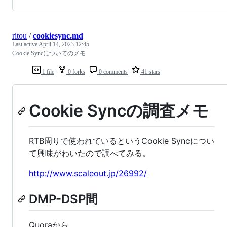
ritou
/
cookiesync.md
Last active
April 14, 2023 12:45
Cookie Syncについてのメモ
1 file
0 forks
0 comments
41 stars
Cookie Syncの調査メモ
RTB周りで使われているというCookie Syncについ
て興味がわいたので調べてみる。
http://www.scaleout.jp/26992/
DMP-DSP間
Quoraから。