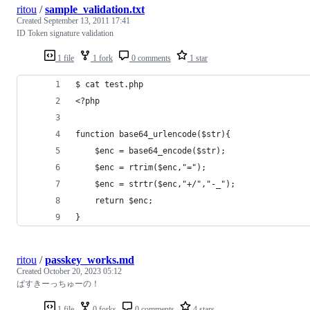
ritou
/
sample_validation.txt
Created
September 13, 2011 17:41
ID Token signature validation
1 file
1 fork
0 comments
1 star
$ cat test.php
<?php
function base64_urlencode($str){
    $enc = base64_encode($str);
    $enc = rtrim($enc,"=");
    $enc = strtr($enc,"+/","-_");
    return $enc;
}
ritou
/
passkey_works.md
Created
October 20, 2023 05:12
ぱすきーっちゅーの！
1 file
0 forks
0 comments
4 stars