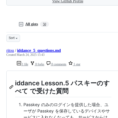
View GitHub Profile
All gists
50
Sort
ritou
/
iddance_5_questions.md
Created
March 24, 2025 15:43
1 file
0 forks
0 comments
1 star
iddance Lesson.5 パスキーのす
べて で受けた質問
Passkey のみのログインを提供した場合、ユ
ーザが Passkey を保存しているデバイスやサ
ービスに入れなくなっても、サービスからは