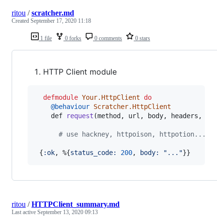
ritou
/
scratcher.md
Created
September 17, 2020 11:18
1 file
0 forks
0 comments
0 stars
HTTP Client module
defmodule
Your.HttpClient
do
@
behaviour
Scratcher.HttpClient
def
request
(
method
,
url
,
body
,
headers
,
ht
# use hackney, httpoison, httpotion...
{
:ok
,
%
{
status_code: 
200
,
body: 
"..."
}
}
ritou
/
HTTPClient_summary.md
Last active
September 13, 2020 09:13