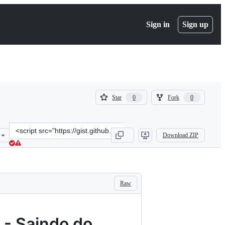
Sign in
Sign up
(
(
Star
Fork
0
0
0
0
)
)
Clone
Download ZIP
this
repository
at
&lt;script
src=&quot;https://gist.github.com/rodrigotoledo/3cf7bc4cf8950ec482
Raw
 - Saindo do