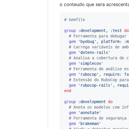
o conteudo que sera acrescent
# Gemfile
group
:development
,
:test
do
# Ferramenta para debugar
gem
'byebug'
,
platform
: 
:m
# Carrega variáveis de amb
gem
'dotenv-rails'
# Analisa a cobertura de c
gem
'simplecov'
# Ferramenta de análise es
gem
'rubocop'
,
require
: 
fa
# Extensão do RuboCop para
gem
'rubocop-rails'
,
requi
end
group
:development
do
# Anota os modelos com inf
gem
'annotate'
# Ferramenta de segurança 
gem
'brakeman'