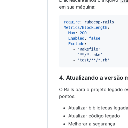
E acrescentamos o arquivo
.r
em sua máquina:
require
: 
rubocop-rails
Metrics/BlockLength
:

Max
: 
200
Enabled
: 
false
Exclude
:

    - 
'
Rakefile
'
    - 
'
**/*.rake
'
    - 
'
test/**/*.rb
'
4. Atualizando a versão m
O Rails para o projeto legado 
pontos:
Atualizar bibliotecas legad
Atualizar código legado
Melhorar a segurança