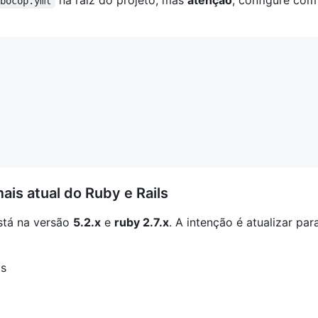
na raiz do projeto, mas
atenção
, configure com
ubocop.yml
ais atual do Ruby e Rails
está na versão
5.2.x
e
ruby 2.7.x
. A intenção é atualizar pa
as