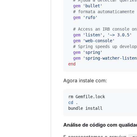
# Ajuda a detectar queries
gem
'bullet'
# formata automaticamente 
gem
'rufo'
# Access an IRB console on
gem
'listen'
,
'~> 3.0.5'
gem
'web-console'
# Spring speeds up develop
gem
'spring'
gem
'spring-watcher-listen
end
Agora instale com:
cd
.
bundle install
Análise de código com qualid