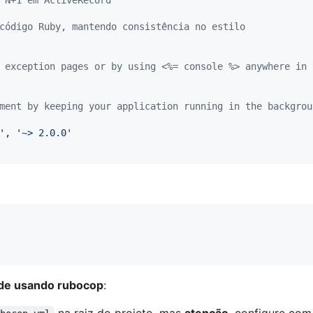
 N+1 em ActiveRecord
código Ruby, mantendo consistência no estilo
 exception pages or by using <%= console %> anywhere in 
ment by keeping your application running in the backgrou
'
,
'~> 2.0.0'
ade usando rubocop
: