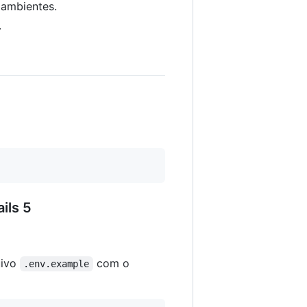
 ambientes.
.
ils 5
uivo
com o
.env.example