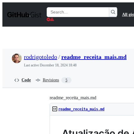
S
k
Search
All gis
i
Gists
p
t
o
c
o
n
t
rodrigotoledo
/
readme_receita_mais.md
e
n
Last active
December 18, 2024 18:48
t
Code
Revisions
5
readme_receita_mais.md
readme_receita_mais.md
Atualização de 