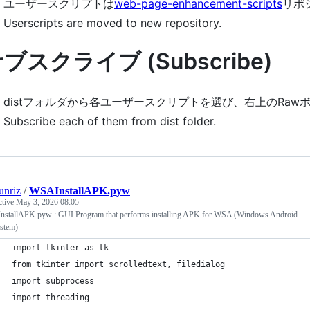
ユーザースクリプトは
web-page-enhancement-scripts
リポ
Userscripts are moved to new repository.
ブスクライブ (Subscribe)
distフォルダから各ユーザースクリプトを選び、右上のRa
Subscribe each of them from dist folder.
unriz
/
WSAInstallAPK.pyw
ctive
May 3, 2026 08:05
stallAPK.pyw : GUI Program that performs installing APK for WSA (Windows Android
stem)
import tkinter as tk
from tkinter import scrolledtext, filedialog
import subprocess
import threading