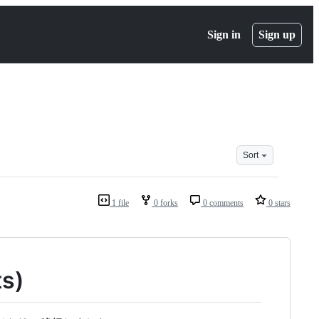
Sign in
Sign up
Sort
1 file
0 forks
0 comments
0 stars
s)