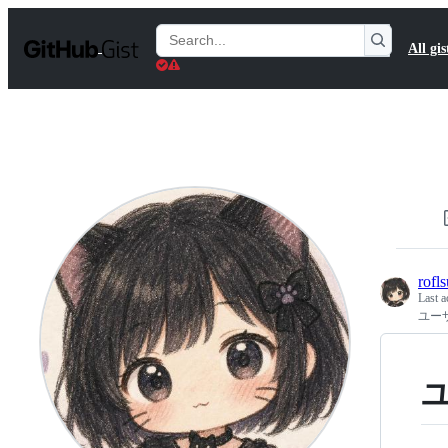
S
k
Search
All gis
i
Gists
p
t
o
c
o
n
t
e
n
t
rofls
Last a
ユー
ユ