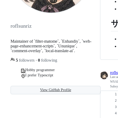
サ
roflsunriz
Maintainer of `filter-matome`, `Enhandiy`, `web-
page-enhancement-scripts`, `Ununique`,
`comment-overlay`, `local-translate-ai`.
5
followers
·
0
following
Hobby programmer
rofls
I prefer Typescript
Last a
WSAIn
Subsy
View GitHub Profile