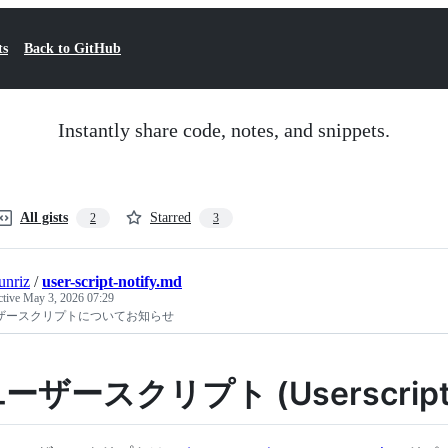
ts
Back to GitHub
Instantly share code, notes, and snippets.
All gists
Starred
2
3
unriz
/
user-script-notify.md
ctive
May 3, 2026 07:29
ザースクリプトについてお知らせ
ーザースクリプト (Userscript