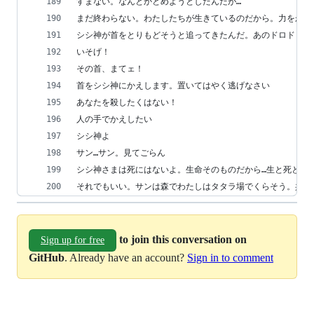
すまない。なんとかとめようとしたんだが…
まだ終わらない。わたしたちが生きているのだから。力をかし
シシ神が首をとりもどそうと追ってきたんだ。あのドロドロに
いそげ！
その首、まてェ！
首をシシ神にかえします。置いてはやく逃げなさい
あなたを殺したくはない！
人の手でかえしたい
シシ神よ
サン…サン。見てごらん
シシ神さまは死にはないよ。生命そのものだから…生と死とふ
それでもいい。サンは森でわたしはタタラ場でくらそう。共に
to join this conversation on
Sign up for free
GitHub
. Already have an account?
Sign in to comment