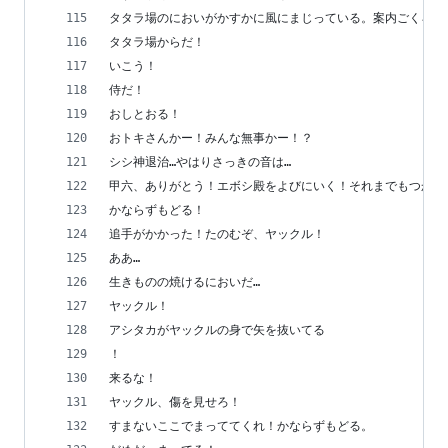
タタラ場のにおいがかすかに風にまじっている。案内ごくろう
タタラ場からだ！
いこう！
侍だ！
おしとおる！
おトキさんかー！みんな無事かー！？
シシ神退治…やはりさっきの音は…
甲六、ありがとう！エボシ殿をよびにいく！それまでもつか…
かならずもどる！
追手がかかった！たのむぞ、ヤックル！
ああ…
生きものの焼けるにおいだ…
ヤックル！
アシタカがヤックルの身で矢を抜いてる
！
来るな！
ヤックル、傷を見せろ！
すまないここでまっててくれ！かならずもどる。