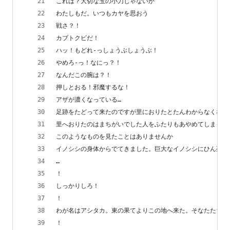
これは？大切な玉の小刀じゃないか
わたしもだ。いつもカヤを思おう
戦さ？！
カブトクビだ！
ハッ！もどれ-っしょうぶしょうぶ！
やめろ-っ！なにっ？！
なんだこの腕は？！
押しとおる！邪魔するな！
アザが濃くなっている…
足跡をたどって来たのですが里におりたとたんわからなくなり
里へおりたのはまちがいでした人をふたりもあやめてしまった
このようなものを見たことはありませんか
イノシシの身体からでてきました。巨大なイノシシにひん死の
…
！
しっかりしろ！
！
わが名はアシタカ。東の果てよりこの地へ来た。そなたたちは
！