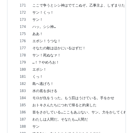
ここで争うとシシ神はでてこぬぞ。乙事主よ、しずまりたまえ
サン！くっ！
サン！
ハッ。シシ神…
ああ！
エボシ！うつな！
そなたの敵はほかにいるはずだ！
サン！死ぬなァ！
…！？やめろお！
エボシ！
くっ！
島へ逃げろ！
水の底を歩ける
モロが仇をうった。もう罰はうけている。手をかせ
おトキさんたちにつれて帰ると約束した
首をさがしている…ここもあぶない、サン。力をかしてくれ
わたしは人間だ。そなたも…人間だ
サン