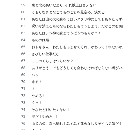
東と北のあいだより…それ以上は言えない
くもりなきまなこでものごとを見定め、決める
あなたは山の犬の森をうばいタタリ神にしてもあきたらずその
呪いが消えるものならわたしもそうしよう。だがこの右腕はそ
あなたはシシ神の森までうばうつもりか？！
もののけ姫…
おトキさん、わたしもふませてくれ。かわってくれないか。せ
きびしい仕事だな
ここのくらしはつらいか？
ありがとう、でもどうしても会わなければならない者がいるん
ハッ
来る！
！
やめろ！
くっ！
そなたと戦いたくない！
罠だ！やめろ-！
山犬の姫、森へ帰れ！みすみす死ぬなしりぞくも勇気だ！