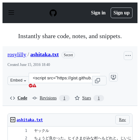
S
k
Sign in
Sign up
i
p
t
o
Instantly share code, notes, and snippets.
c
o
n
rosylilly
/
ashitaka.txt
Secret
t
e
Created
June 15, 2016 18:40
n
t
Clone
Embed
this
repository
at
Code
Revisions
Stars
1
1
&lt;script
src=&quot;https://gist.github.com/rosylilly/93d66d52136
Raw
ashitaka.txt
ヤックル
ちょうど良かった。ヒイさまがみな村へもどれと。じいじもそ