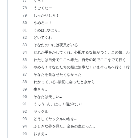
くっ！
うごくなー
しっかりしろ！
やめろ～！
うめは…やはり…
どいてくれ
そなたの中には夜叉がいる
だれか手をかしてくれ。心配するな気がつく。この娘、わたし
わたしは自分でここへ来た。自分の足でここをでて行く
やめろ！そなたたちの姫は無事だ！いまそっちへ行く！行こう
そなたを死なせたくなかった
わかっている…最初に会ったときから
生きろ…
そなたは美しい…
うっう…ん、はっ！傷がない！
ヤックル
どうしてヤックルの名を…
ふしぎな夢を見た。金色の鹿だった…
おまえ…