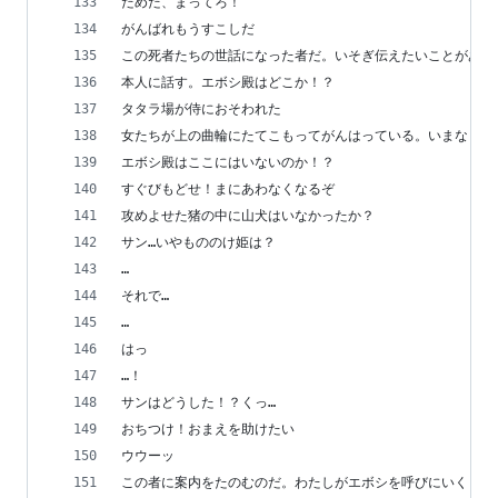
だめだ、まってろ！
がんばれもうすこしだ
この死者たちの世話になった者だ。いそぎ伝えたいことがある
本人に話す。エボシ殿はどこか！？
タタラ場が侍におそわれた
女たちが上の曲輪にたてこもってがんはっている。いまならま
エボシ殿はここにはいないのか！？
すぐびもどせ！まにあわなくなるぞ
攻めよせた猪の中に山犬はいなかったか？
サン…いやもののけ姫は？
…
それで…
…
はっ
…！
サンはどうした！？くっ…
おちつけ！おまえを助けたい
ウウーッ
この者に案内をたのむのだ。わたしがエボシを呼びにいく！