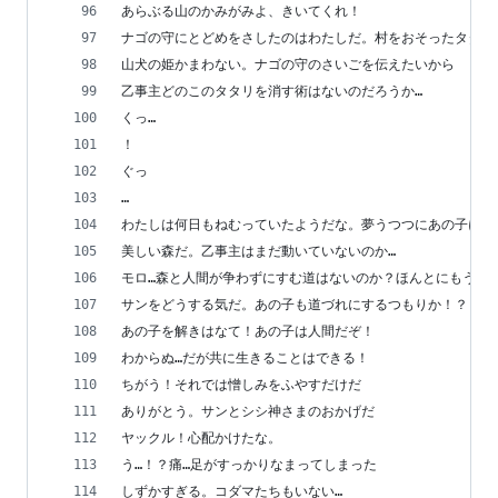
あらぶる山のかみがみよ、きいてくれ！
ナゴの守にとどめをさしたのはわたしだ。村をおそったタタリ
山犬の姫かまわない。ナゴの守のさいごを伝えたいから
乙事主どのこのタタリを消す術はないのだろうか…
くっ…
！
ぐっ
…
わたしは何日もねむっていたようだな。夢うつつにあの子に世
美しい森だ。乙事主はまだ動いていないのか…
モロ…森と人間が争わずにすむ道はないのか？ほんとにもうと
サンをどうする気だ。あの子も道づれにするつもりか！？
あの子を解きはなて！あの子は人間だぞ！
わからぬ…だが共に生きることはできる！
ちがう！それでは憎しみをふやすだけだ
ありがとう。サンとシシ神さまのおかげだ
ヤックル！心配かけたな。
う…！？痛…足がすっかりなまってしまった
しずかすぎる。コダマたちもいない…