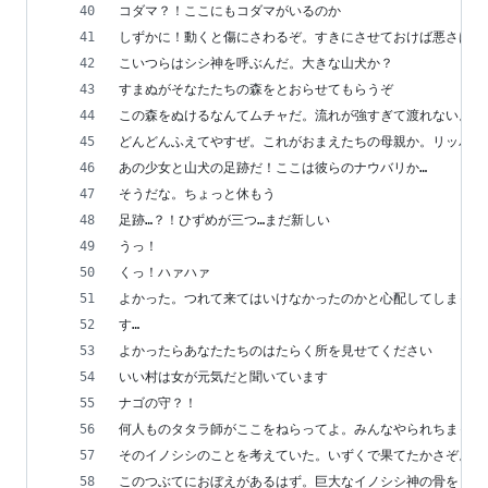
コダマ？！ここにもコダマがいるのか
しずかに！動くと傷にさわるぞ。すきにさせておけば悪さはし
こいつらはシシ神を呼ぶんだ。大きな山犬か？
すまぬがそなたたちの森をとおらせてもらうぞ
この森をぬけるなんてムチャだ。流れが強すぎて渡れない。そ
どんどんふえてやすぜ。これがおまえたちの母親か。リッパな
あの少女と山犬の足跡だ！ここは彼らのナウバリか…
そうだな。ちょっと休もう
足跡…？！ひずめが三つ…まだ新しい
うっ！
くっ！ハァハァ
よかった。つれて来てはいけなかったのかと心配してしまった
す…
よかったらあなたたちのはたらく所を見せてください
いい村は女が元気だと聞いています
ナゴの守？！
何人ものタタラ師がここをねらってよ。みんなやられちまった
そのイノシシのことを考えていた。いずくで果てたかさぞ。う
このつぶてにおぼえがあるはず。巨大なイノシシ神の骨をくだ