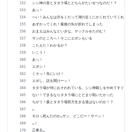
シシ神の首とタタラ場とどちらがたいせつなのだ！？
あっ！
へい！みんなは沢をくだって湖の近くにかくれていてくれ！
あずかってくれ！最後の矢が折れてしまった
おまえはみんなといきな。ヤックルをたのむ！
サンのところへ！そこにエボシもいる
こたえた！わかるか？
いこう！
あっ！
エボシ！
くそっ！先にいけ！
エボし、話を聞けーッ！
タタラ場が侍におそわれている。シシ神殺しをやめてすぐもど
ない！できるならタタラ場にとどまり戦いたかった
ちがう！森とタタラ場双方生きる道はないのか！？
…
モロっ死んだのか…サン、どこだー！サーン！
…！
乙事主…