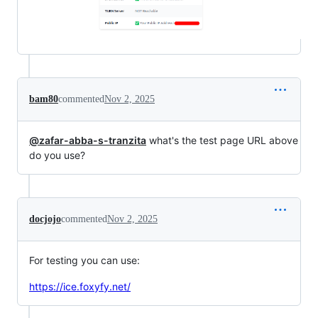
bam80
commented
Nov 2, 2025
@zafar-abba-s-tranzita
what's the test page URL above
do you use?
docjojo
commented
Nov 2, 2025
For testing you can use:
https://ice.foxyfy.net/