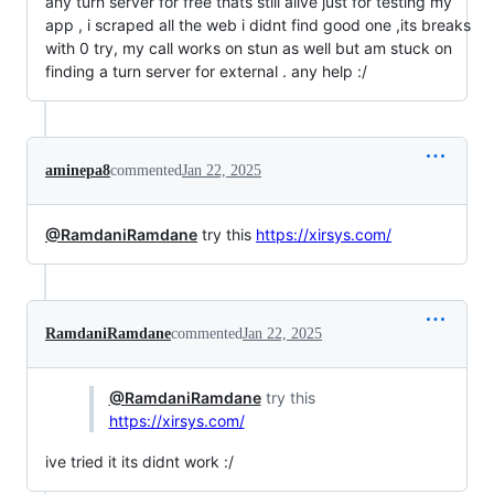
any turn server for free thats still alive just for testing my
app , i scraped all the web i didnt find good one ,its breaks
with 0 try, my call works on stun as well but am stuck on
finding a turn server for external . any help :/
aminepa8
commented
Jan 22, 2025
@RamdaniRamdane
try this
https://xirsys.com/
RamdaniRamdane
commented
Jan 22, 2025
@RamdaniRamdane
try this
https://xirsys.com/
ive tried it its didnt work :/