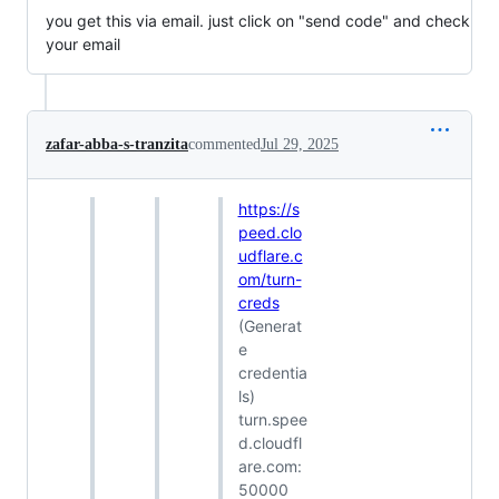
you get this via email. just click on "send code" and check
your email
zafar-abba-s-tranzita
commented
Jul 29, 2025
https://s
peed.clo
udflare.c
om/turn-
creds
(Generat
e
credentia
ls)
turn.spee
d.cloudfl
are.com:
50000