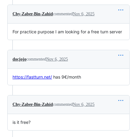
Chy-Zaber-Bin-Zahid
commented
Nov 6, 2025
For practice purpose I am looking for a free turn server
docjojo
commented
Nov 6, 2025
https://fastturn.net/
has 9€/month
Chy-Zaber-Bin-Zahid
commented
Nov 6, 2025
is it free?