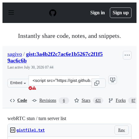
S
k
Sign in
Sign up
i
p
t
o
Instantly share code, notes, and snippets.
c
o
n
sagivo
/
gist:3a4b2f2c7ac6e1b5267c2f1f5
t
9ac6c6b
e
n
Last active
July 30, 2026 07:44
t
Clone
Embed
this
repository
at
Code
Revisions
Stars
Forks
6
421
87
&lt;script
src=&quot;https://gist.github.com/sagivo/3a4b2f2c7ac6e1
webRTC stun / turn server list
Raw
gistfile1.txt