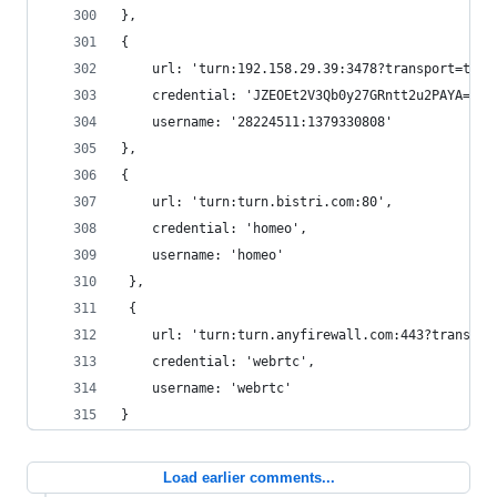
},
{
    url: 'turn:192.158.29.39:3478?transport=tcp'
    credential: 'JZEOEt2V3Qb0y27GRntt2u2PAYA=',
    username: '28224511:1379330808'
},
{
    url: 'turn:turn.bistri.com:80',
    credential: 'homeo',
    username: 'homeo'
 },
 {
    url: 'turn:turn.anyfirewall.com:443?transpor
    credential: 'webrtc',
    username: 'webrtc'
}
Load earlier comments...