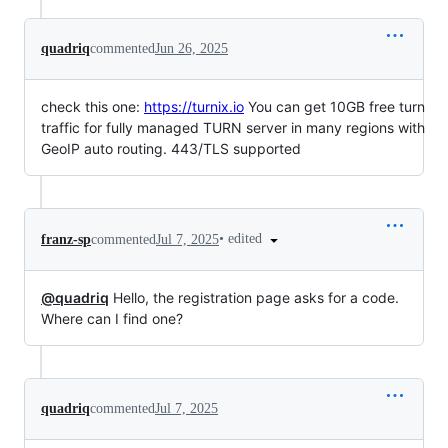
quadriq
commented
Jun 26, 2025
check this one:
https://turnix.io
You can get 10GB free turn
traffic for fully managed TURN server in many regions with
GeoIP auto routing. 443/TLS supported
•
edited
franz-sp
commented
Jul 7, 2025
@quadriq
Hello, the registration page asks for a code.
Where can I find one?
quadriq
commented
Jul 7, 2025