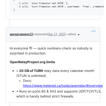
    { urls: 'stun:freestun.net:3478' }, 

    { urls: 'turn:freestun.net:3478', username: 'free', credential
•
edited
aprogrammer22
commented
Jun 13, 2025
Hi everyone 👋 — quick numbers-check so nobody is
surprised in production.
OpenRelayProject.org limits
•
20 GB of TURN
relay data every calendar month
(STUN is unlimited).
Docs:
https://www.metered.ca/tools/openrelay/#overview
• Runs on ports 80 & 443 and supports UDP/TCP/TLS,
which is handy behind strict firewalls.