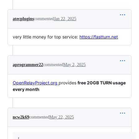
atecplugins
commented
Jan 22, 2025
very little money for top service:
https://fastturn.net
aprogrammer22
commented
May 2, 2025
OpenRelayProject.org
provides
free 20GB TURN usage
every month
ncw2k69
commented
May 22, 2025
[ 
