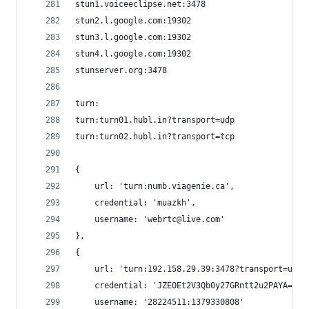
stun1.voiceeclipse.net:3478
stun2.l.google.com:19302
stun3.l.google.com:19302
stun4.l.google.com:19302
stunserver.org:3478
turn:
turn:turn01.hubl.in?transport=udp
turn:turn02.hubl.in?transport=tcp
{
    url: 'turn:numb.viagenie.ca',
    credential: 'muazkh',
    username: 'webrtc@live.com'
},
{
    url: 'turn:192.158.29.39:3478?transport=udp'
    credential: 'JZEOEt2V3Qb0y27GRntt2u2PAYA=',
    username: '28224511:1379330808'