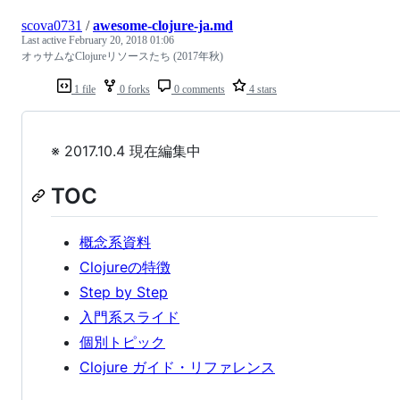
scova0731
/
awesome-clojure-ja.md
Last active
February 20, 2018 01:06
オゥサムなClojureリソースたち (2017年秋)
1 file
0 forks
0 comments
4 stars
※ 2017.10.4 現在編集中
TOC
概念系資料
Clojureの特徴
Step by Step
入門系スライド
個別トピック
Clojure ガイド・リファレンス