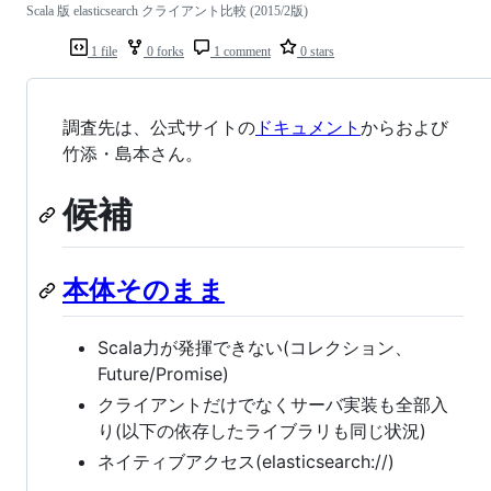
Scala 版 elasticsearch クライアント比較 (2015/2版)
1 file
0 forks
1 comment
0 stars
調査先は、公式サイトの
ドキュメント
からおよび
竹添・島本さん。
候補
本体そのまま
Scala力が発揮できない(コレクション、
Future/Promise)
クライアントだけでなくサーバ実装も全部入
り(以下の依存したライブラリも同じ状況)
ネイティブアクセス(elasticsearch://)