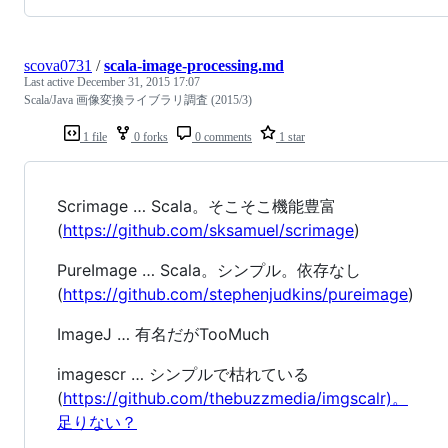
scova0731
/
scala-image-processing.md
Last active
December 31, 2015 17:07
Scala/Java 画像変換ライブラリ調査 (2015/3)
1 file
0 forks
0 comments
1 star
Scrimage … Scala。そこそこ機能豊富
(
https://github.com/sksamuel/scrimage
)
PureImage … Scala。シンプル。依存なし
(
https://github.com/stephenjudkins/pureimage
)
ImageJ … 有名だがTooMuch
imagescr … シンプルで枯れている
(
https://github.com/thebuzzmedia/imgscalr)。
足りない？