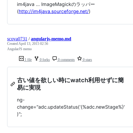
im4java … ImageMagickのラッパー
(
http://im4java.sourceforge.net/
)
scova0731
/
angularjs-memo.md
Created
April 13, 2015 02:56
AngularJS memo
1 file
0 forks
0 comments
0 stars
古い値を欲しい時にwatch利用せずに簡
易に実現
ng-
change="adc.updateStatus('{%adc.newStage%}'
)";