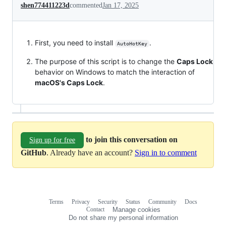
shen774411223d
commented
Jan 17, 2025
First, you need to install
.
AutoHotKey
The purpose of this script is to change the
Caps Lock
behavior on Windows to match the interaction of
macOS's Caps Lock
.
to join this conversation on
Sign up for free
GitHub
. Already have an account?
Sign in to comment
Terms
Privacy
Security
Status
Community
Docs
Footer
Footer
Contact
Manage cookies
navigation
Do not share my personal information