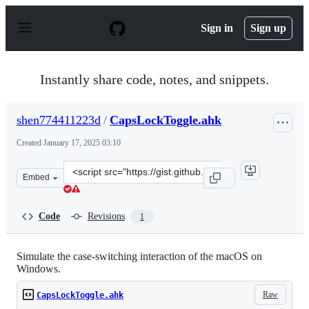
S
k
Sign in
Sign up
i
p
t
o
Instantly share code, notes, and snippets.
c
o
n
shen774411223d
/
CapsLockToggle.ahk
t
e
Created
January 17, 2025 03:10
n
t
Clone
Embed
this
repository
at
Code
Revisions
1
&lt;script
src=&quot;https://gist.github.com/shen774411223d/4bf01
Simulate the case-switching interaction of the macOS on
Windows.
Raw
CapsLockToggle.ahk