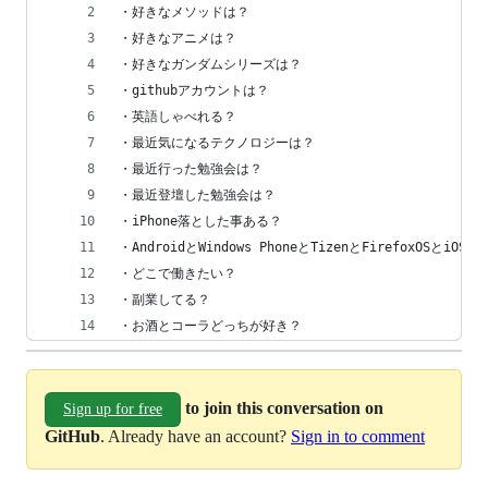
・好きなメソッドは？
・好きなアニメは？
・好きなガンダムシリーズは？
・githubアカウントは？
・英語しゃべれる？
・最近気になるテクノロジーは？
・最近行った勉強会は？
・最近登壇した勉強会は？
・iPhone落とした事ある？
・AndroidとWindows PhoneとTizenとFirefoxOSと
・どこで働きたい？
・副業してる？
・お酒とコーラどっちが好き？
to join this conversation on
Sign up for free
GitHub
. Already have an account?
Sign in to comment