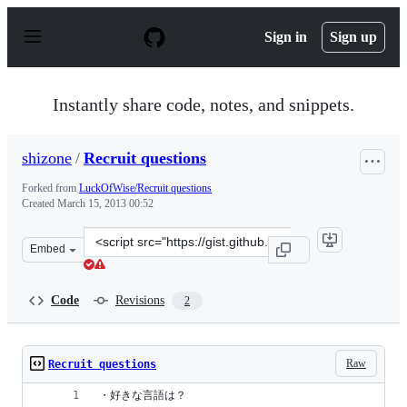
S
k
Sign in
Sign up
i
p
t
o
Instantly share code, notes, and snippets.
c
o
n
shizone
/
Recruit questions
t
e
Forked from
LuckOfWise/Recruit questions
n
Created
March 15, 2013 00:52
t
Clone
Embed
this
repository
at
Code
Revisions
2
&lt;script
src=&quot;https://gist.github.com/shizone/5166633.js&qu
Raw
Recruit questions
・好きな言語は？