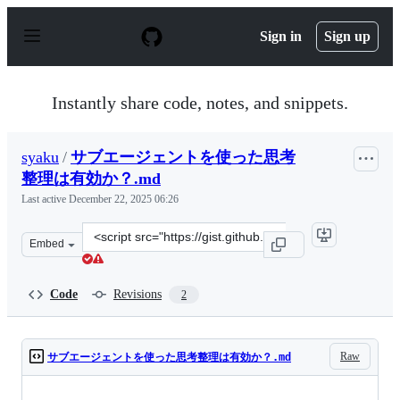
S
k
Sign in
Sign up
i
p
t
o
Instantly share code, notes, and snippets.
c
o
n
syaku
/
サブエージェントを使った思考
t
e
整理は有効か？.md
n
Last active
December 22, 2025 06:26
t
Clone
Embed
this
repository
at
Code
Revisions
2
&lt;script
src=&quot;https://gist.github.com/syaku/55883d4be929a6
Raw
サブエージェントを使った思考整理は有効か？.md