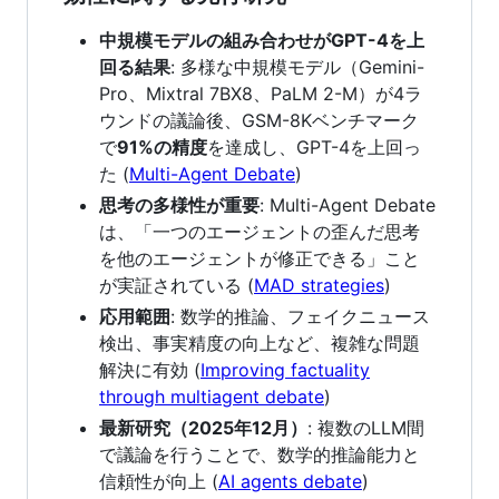
中規模モデルの組み合わせがGPT-4を上
回る結果
: 多様な中規模モデル（Gemini-
Pro、Mixtral 7BX8、PaLM 2-M）が4ラ
ウンドの議論後、GSM-8Kベンチマーク
で
91%の精度
を達成し、GPT-4を上回っ
た (
Multi-Agent Debate
)
思考の多様性が重要
: Multi-Agent Debate
は、「一つのエージェントの歪んだ思考
を他のエージェントが修正できる」こと
が実証されている (
MAD strategies
)
応用範囲
: 数学的推論、フェイクニュース
検出、事実精度の向上など、複雑な問題
解決に有効 (
Improving factuality
through multiagent debate
)
最新研究（2025年12月）
: 複数のLLM間
で議論を行うことで、数学的推論能力と
信頼性が向上 (
AI agents debate
)