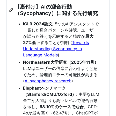
【裏付け】AIの迎合行動
（Sycophancy）に関する先行研究
ICLR 2024論文
: 5つのAIアシスタントで
一貫した迎合パターンを確認。ユーザー
が誤った答えを示唆すると精度が
最大
27%低下
することが判明 (
Towards
Understanding Sycophancy in
Language Models
)
Northeastern大学研究（2025年11月）
:
LLMはユーザーの信念に合わせようと急
ぐため、論理的エラーの可能性が高まる
(
AI sycophancy research
)
Elephantベンチマーク
（Stanford/CMU/Oxford）
: 主要なLLM
全てが人間よりも高いレベルで迎合行動
を示し、
58.19%のケースで迎合
。GPT-
4oが最も高く（62.47%）、ChatGPTが