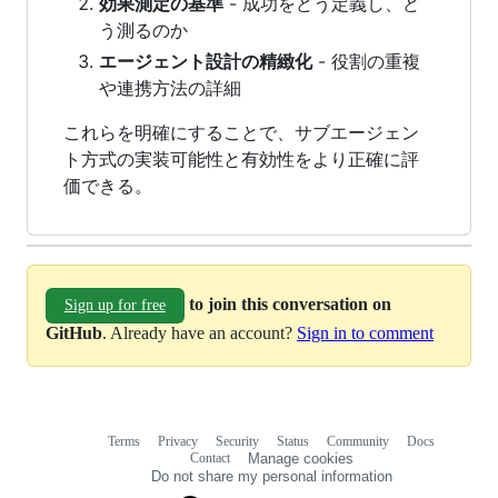
効果測定の基準
- 成功をどう定義し、ど
う測るのか
エージェント設計の精緻化
- 役割の重複
や連携方法の詳細
これらを明確にすることで、サブエージェン
ト方式の実装可能性と有効性をより正確に評
価できる。
to join this conversation on
Sign up for free
GitHub
. Already have an account?
Sign in to comment
Terms
Privacy
Security
Status
Community
Docs
Footer
Footer
Contact
Manage cookies
navigation
Do not share my personal information