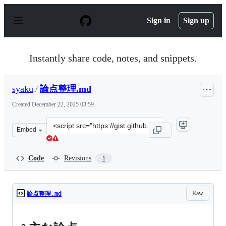
S
k
Sign in
Sign up
i
p
t
o
Instantly share code, notes, and snippets.
c
o
n
syaku
/
論点整理.md
t
e
Created
December 22, 2025 03:59
n
t
Clone
Embed
this
repository
at
Code
Revisions
1
&lt;script
src=&quot;https://gist.github.com/syaku/75078c2a12ae05
Raw
論点整理.md