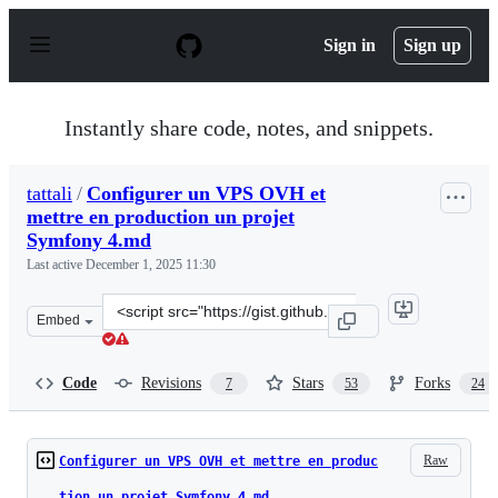
S
k
Sign in
Sign up
i
p
t
o
Instantly share code, notes, and snippets.
c
o
n
tattali
/
Configurer un VPS OVH et
t
mettre en production un projet
e
n
Symfony 4.md
t
Last active
December 1, 2025 11:30
Clone
Embed
this
repository
at
Code
Revisions
Stars
Forks
7
53
24
&lt;script
src=&quot;https://gist.github.com/tattali/58564a8c72330
Raw
Configurer un VPS OVH et mettre en produc
tion un projet Symfony 4.md