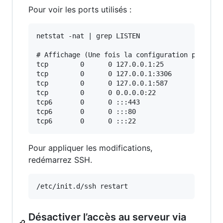
Pour voir les ports utilisés :
netstat -nat | grep LISTEN

# Affichage (Une fois la configuration par défa
tcp        0      0 127.0.0.1:25            0.0
tcp        0      0 127.0.0.1:3306          0.0
tcp        0      0 127.0.0.1:587           0.0
tcp        0      0 0.0.0.0:22              0.0
tcp6       0      0 :::443                  :::
tcp6       0      0 :::80                   :::
Pour appliquer les modifications,
redémarrez SSH.
/etc/init.d/ssh restart
Désactiver l’accès au serveur via