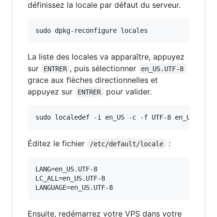
définissez la locale par défaut du serveur.
sudo dpkg-reconfigure locales
La liste des locales va apparaître, appuyez
sur
, puis sélectionner
ENTRER
en_US.UTF-8
grace aux flèches directionnelles et
appuyez sur
pour valider.
ENTRER
sudo localedef -i en_US -c -f UTF-8 en_US.UTF-
Éditez le fichier
:
/etc/default/locale
LANG=en_US.UTF-8

LC_ALL=en_US.UTF-8

LANGUAGE=en_US.UTF-8
Ensuite, redémarrez votre VPS dans votre