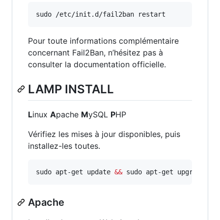
sudo /etc/init.d/fail2ban restart
Pour toute informations complémentaire
concernant Fail2Ban, n’hésitez pas à
consulter la documentation officielle.
LAMP INSTALL
L
inux
A
pache
M
ySQL
P
HP
Vérifiez les mises à jour disponibles, puis
installez-les toutes.
sudo apt-get update 
&&
 sudo apt-get upgrade
Apache