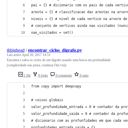
pai = {} # dicionario com os pais de cada vertic
aresta = {} # classificacao das arestas na arvor
niveis = {} # nivel de cada vertice na arvore de
# conjunto de vertices ainda nao visitados (nunc
nao_visitados = set()
thbighead
/
encontrar_ciclos_digrafo.py
Last active
April 20, 2017 14:53
Encontra e salva os ciclos de um digrafo usando uma busca em profundidade
(complexidade nao piora, continua O(n+m))
1 file
0 forks
0 comments
0 stars
from copy import deepcopy
# coisos globais
valor_profundidade_entrada = 0 # contador da pro
valor_profundidade_saida = 0 # contador da profu
# dicionario com as profunfidades em que cada ve
profundidades_entrada_saida = {}