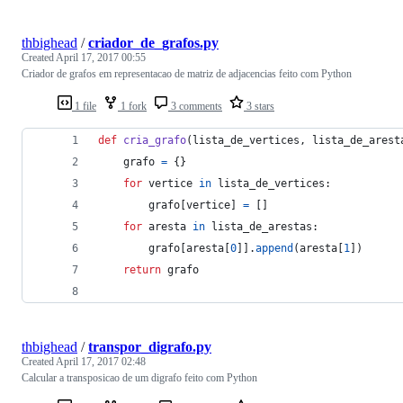
thbighead
/
criador_de_grafos.py
Created
April 17, 2017 00:55
Criador de grafos em representacao de matriz de adjacencias feito com Python
1 file
1 fork
3 comments
3 stars
def
cria_grafo
(
lista_de_vertices
, 
lista_de_arest
grafo
=
 {}
for
vertice
in
lista_de_vertices
:
grafo
[
vertice
] 
=
 []
for
aresta
in
lista_de_arestas
:
grafo
[
aresta
[
0
]].
append
(
aresta
[
1
])
return
grafo
thbighead
/
transpor_digrafo.py
Created
April 17, 2017 02:48
Calcular a transposicao de um digrafo feito com Python