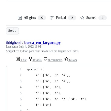
All gists
Forked
Starred
27
2
2
Sort
thbighead
/
busca_em_largura.py
Last active
July 4, 2022 13:01
Snippet em Python para criar uma busca em largura de Grafos
1 file
0 forks
0 comments
8 stars
grafo = {
    'a': ['b', 'd', 'e'],
    'b': ['a', 'c', 'e'],
    'c': ['b', 'e'],
    'd': ['a', 'e'],
    'e': ['a', 'b', 'c', 'd', 'f'],
    'f': ['e']
}