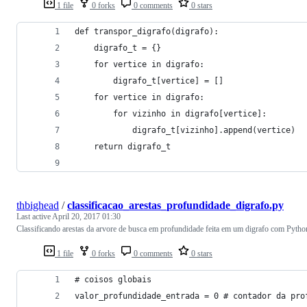
1 file
0 forks
0 comments
0 stars
def transpor_digrafo(digrafo):
    digrafo_t = {}
    for vertice in digrafo:
        digrafo_t[vertice] = []
    for vertice in digrafo:
        for vizinho in digrafo[vertice]:
            digrafo_t[vizinho].append(vertice)
    return digrafo_t
thbighead
/
classificacao_arestas_profundidade_digrafo.py
Last active
April 20, 2017 01:30
Classificando arestas da arvore de busca em profundidade feita em um digrafo com Pytho
1 file
0 forks
0 comments
0 stars
# coisos globais
valor_profundidade_entrada = 0 # contador da pro