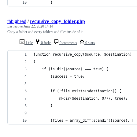
        }
thbighead
/
recursive_copy_folder.php
Last active
June 22, 2020 14:14
Copy a folder and every folders and files inside of it
1 file
0 forks
0 comments
0 stars
function recursive_copy($source, $destination)
{
    if (is_dir($source) === true) {
        $success = true;
        if (!file_exists($destination)) {
            mkdir($destination, 0777, true);
        }
        $files = array_diff(scandir($source), ['