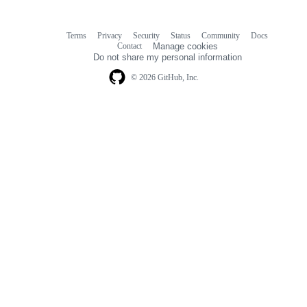
Terms
Privacy
Security
Status
Community
Docs
Footer
Footer
Contact
Manage cookies
navigation
Do not share my personal information
© 2026 GitHub, Inc.