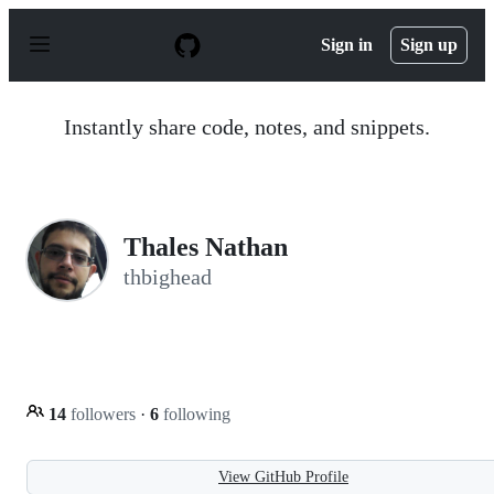
S
k
Sign in
Sign up
i
p
t
o
Instantly share code, notes, and snippets.
c
o
n
t
e
n
Thales Nathan
t
thbighead
14
followers
·
6
following
View GitHub Profile