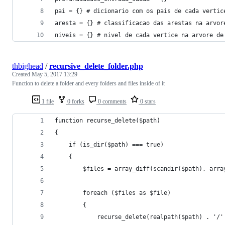
pai = {} # dicionario com os pais de cada vertic
aresta = {} # classificacao das arestas na arvor
niveis = {} # nivel de cada vertice na arvore de
thbighead
/
recursive_delete_folder.php
Created
May 5, 2017 13:29
Function to delete a folder and every folders and files inside of it
1 file
0 forks
0 comments
0 stars
function recurse_delete($path)
{
    if (is_dir($path) === true)
    {
        $files = array_diff(scandir($path), arra
        foreach ($files as $file)
        {
            recurse_delete(realpath($path) . '/'