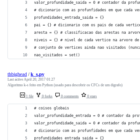
valor_profundidade_saida = 0 # contador da profu
# dicionario com as profunfidades em que cada ve
profundidades_entrada_saida = {}
pai = {} # dicionario com os pais de cada vertic
aresta = {} # classificacao das arestas na arvor
niveis = {} # nivel de cada vertice na arvore de
# conjunto de vertices ainda nao visitados (nunc
nao_visitados = set()
thbighead
/
k_s.py
Last active
April 20, 2017 01:27
Algoritmo k-s feito em Python (usado para descobrir os CFCs de um digrafo)
1 file
0 forks
0 comments
0 stars
# coisos globais
valor_profundidade_entrada = 0 # contador da pro
valor_profundidade_saida = 0 # contador da profu
# dicionario com as profunfidades em que cada ve
profundidades_entrada_saida = {}