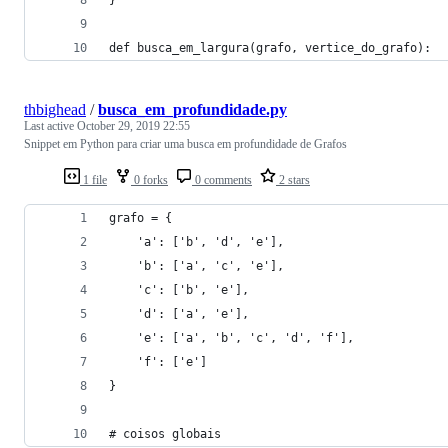
def busca_em_largura(grafo, vertice_do_grafo):
thbighead
/
busca_em_profundidade.py
Last active
October 29, 2019 22:55
Snippet em Python para criar uma busca em profundidade de Grafos
1 file
0 forks
0 comments
2 stars
grafo = {
    'a': ['b', 'd', 'e'],
    'b': ['a', 'c', 'e'],
    'c': ['b', 'e'],
    'd': ['a', 'e'],
    'e': ['a', 'b', 'c', 'd', 'f'],
    'f': ['e']
}
# coisos globais