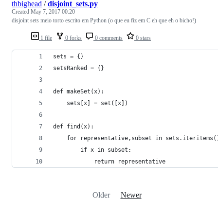
thbighead
/
disjoint_sets.py
Created
May 7, 2017 00:20
disjoint sets meio torto escrito em Python (o que eu fiz em C eh que eh o bicho!)
1 file
0 forks
0 comments
0 stars
sets = {}
setsRanked = {}
def makeSet(x):
    sets[x] = set([x])
def find(x):
    for representative,subset in sets.iteritems(
        if x in subset:
            return representative
Older
Newer