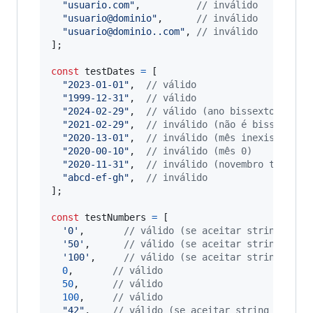
"usuario.com"
,
// inválido
"usuario@dominio"
,
// inválido
"usuario@dominio..com"
,
// inválido
]
;
const
testDates
=
[
"2023-01-01"
,
// válido
"1999-12-31"
,
// válido
"2024-02-29"
,
// válido (ano bissexto)
"2021-02-29"
,
// inválido (não é bissexto)
"2020-13-01"
,
// inválido (mês inexistente)
"2020-00-10"
,
// inválido (mês 0)
"2020-11-31"
,
// inválido (novembro tem 30 
"abcd-ef-gh"
,
// inválido
]
;
const
testNumbers
=
[
'0'
,
// válido (se aceitar string numé
'50'
,
// válido (se aceitar string numé
'100'
,
// válido (se aceitar string numé
0
,
// válido
50
,
// válido
100
,
// válido
"42"
,
// válido (se aceitar string numéri