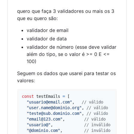
quero que faça 3 validadores ou mais os 3
que eu quero são:
validador de email
validador de data
validador de número (esse deve validar
além do tipo, se o valor é >= 0 E <=
100)
Seguem os dados que usarei para testar os
valores:
const
testEmails
=
[
"usuario@email.com"
,
// válido
"user.name@dominio.org"
,
// válido
"teste@sub.dominio.com"
,
// válido
"email@123.com"
,
// válido
"usuario@"
,
// inválido
"@dominio.com"
,
// inválido