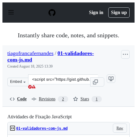
S
k
Sign in
Sign up
i
p
t
o
Instantly share code, notes, and snippets.
c
o
n
tiagofrancafernandes
/
01-validadores-
t
com-js.md
e
n
Created
August 18, 2025 13:39
t
Clone
Embed
this
repository
at
Code
Revisions
Stars
2
1
&lt;script
src=&quot;https://gist.github.com/tiagofrancafernandes/
Atividades de Fixação JavaScript
Raw
01-validadores-com-js.md