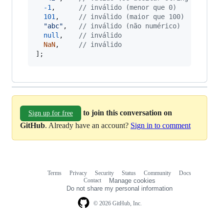
-
1
,
// inválido (menor que 0)
101
,
// inválido (maior que 100)
"abc"
,
// inválido (não numérico)
null
,
// inválido
NaN
,
// inválido
]
;
to join this conversation on
Sign up for free
GitHub
. Already have an account?
Sign in to comment
Terms
Privacy
Security
Status
Community
Docs
Footer
Footer
Contact
Manage cookies
navigation
Do not share my personal information
© 2026 GitHub, Inc.