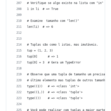
# Verifique se algo existe na lista com "in"
1 in li  # => True
# Examine  tamanho com "len()"
len(li)  # => 6
# Tuplas são como l istas, mas imutáveis.
tup = (1, 2, 3)
tup[0]      # => 1
tup[0] = 3  # Gera um TypeError
# Observe que uma tupla de tamanho um precisa te
# último elemento mas tuplas de outros tamanhos,
type((1))   # => <class 'int'>
type((1,))  # => <class 'tuple'>
type(())    # => <class 'tuple'>
# Você pode realizar com tuplas a maior parte da