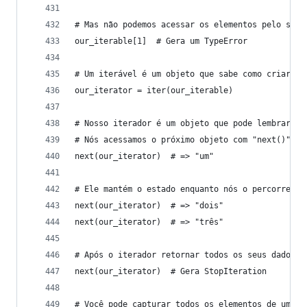
# Mas não podemos acessar os elementos pelo seu 
our_iterable[1]  # Gera um TypeError
# Um iterável é um objeto que sabe como criar um
our_iterator = iter(our_iterable)
# Nosso iterador é um objeto que pode lembrar o 
# Nós acessamos o próximo objeto com "next()".
next(our_iterator)  # => "um"
# Ele mantém o estado enquanto nós o percorremos
next(our_iterator)  # => "dois"
next(our_iterator)  # => "três"
# Após o iterador retornar todos os seus dados, 
next(our_iterator)  # Gera StopIteration
# Você pode capturar todos os elementos de um it