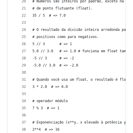
# Números são inteiros por padrão, exceto na div
# de ponto flutuante (float).
35 / 5  # => 7.0
# O resultado da divisão inteira arredonda para 
# positivos como para negativos.
5 // 3       # => 1
5.0 // 3.0   # => 1.0 # funciona em float também
-5 // 3      # => -2
-5.0 // 3.0  # => -2.0
# Quando você usa um float, o resultado é float.
3 * 2.0  # => 6.0
# operador módulo
7 % 3  # => 1
# Exponenciação (x**y, x elevado à potência y)
2**4  # => 16