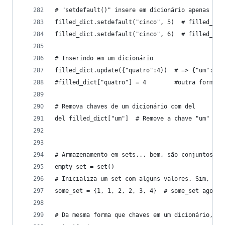
# "setdefault()" insere em dicionário apenas se 
filled_dict.setdefault("cinco", 5)  # filled_dic
filled_dict.setdefault("cinco", 6)  # filled_dic
# Inserindo em um dicionário
filled_dict.update({"quatro":4})  # => {"um": 1,
#filled_dict["quatro"] = 4        #outra forma d
# Remova chaves de um dicionário com del
del filled_dict["um"]  # Remove a chave "um" de 
# Armazenamento em sets... bem, são conjuntos
empty_set = set()
# Inicializa um set com alguns valores. Sim, ele
some_set = {1, 1, 2, 2, 3, 4}  # some_set agora 
# Da mesma forma que chaves em um dicionário, el