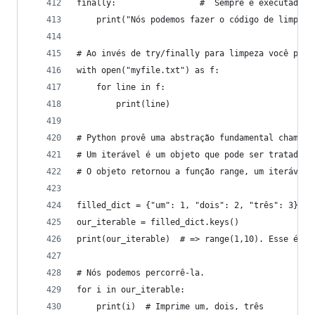
finally:                 #  Sempre é executado
    print("Nós podemos fazer o código de limpeza
# Ao invés de try/finally para limpeza você pode
with open("myfile.txt") as f:
    for line in f:
        print(line)
# Python provê uma abstração fundamental chamada
# Um iterável é um objeto que pode ser tratado c
# O objeto retornou a função range, um iterável.
filled_dict = {"um": 1, "dois": 2, "três": 3}
our_iterable = filled_dict.keys()
print(our_iterable)  # => range(1,10). Esse é um
# Nós podemos percorrê-la.
for i in our_iterable:
    print(i)  # Imprime um, dois, três