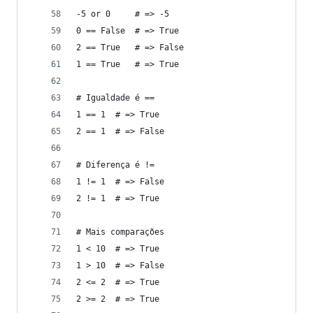
-5 or 0     # => -5
0 == False  # => True
2 == True   # => False
1 == True   # => True
# Igualdade é ==
1 == 1  # => True
2 == 1  # => False
# Diferença é !=
1 != 1  # => False
2 != 1  # => True
# Mais comparações
1 < 10  # => True
1 > 10  # => False
2 <= 2  # => True
2 >= 2  # => True