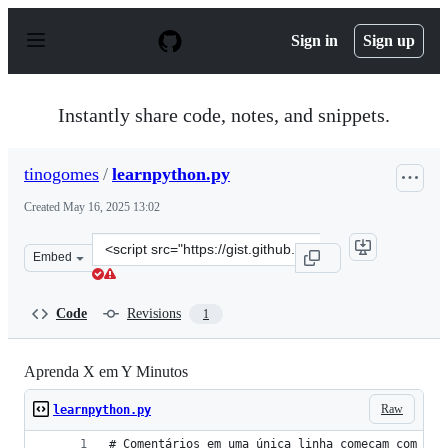
S
k
Sign in
Sign up
i
p
t
o
Instantly share code, notes, and snippets.
c
o
n
tinogomes
/
learnpython.py
t
e
Created
May 16, 2025 13:02
n
t
Clone
Embed
this
repository
at
Code
Revisions
1
&lt;script
src=&quot;https://gist.github.com/tinogomes/e4e04d5fe10
Aprenda X em Y Minutos
Raw
learnpython.py
# Comentários em uma única linha começam com uma