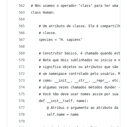
# Nós usamos o operador "class" para ter uma cla
class Human:
    # Um atributo de classe. Ele é compartilhado
    # classe.
    species = "H. sapiens"
    # Construtor básico, é chamado quando esta c
    # Note que dois sublinhados no início e no f
    # significa objetos ou atributos que são usa
    # um namespace controlado pelo usuário. Méto
    # como: __init__, __str__, __repr__, etc. sã
    # algumas vezes chamados métodos dunder - "d
    # Você não deve usar nomes assim por sua von
    def __init__(self, name):
        @ Atribui o argumento ao atributo da  in
        self.name = name