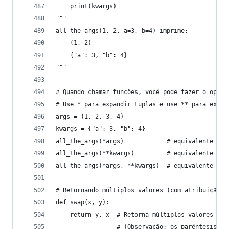
    print(kwargs)
"""
all_the_args(1, 2, a=3, b=4) imprime:
    (1, 2)
    {"a": 3, "b": 4}
"""
# Quando chamar funções, você pode fazer o opost
# Use * para expandir tuplas e use ** para expan
args = (1, 2, 3, 4)
kwargs = {"a": 3, "b": 4}
all_the_args(*args)            # equivalente a f
all_the_args(**kwargs)         # equivalente a f
all_the_args(*args, **kwargs)  # equivalente a f
# Retornando múltiplos valores (com atribuição d
def swap(x, y):
    return y, x  # Retorna múltiplos valores com
                 # (Observação: os parêntesis fo