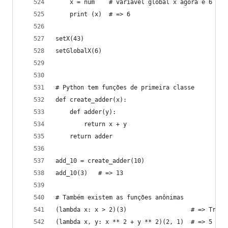
    x = num    # variável global x agora é 6
    print (x)  # => 6
setX(43)
setGlobalX(6)
# Python tem funções de primeira classe
def create_adder(x):
    def adder(y):
        return x + y
    return adder
add_10 = create_adder(10)
add_10(3)   # => 13
# Também existem as funções anônimas
(lambda x: x > 2)(3)                  # => True
(lambda x, y: x ** 2 + y ** 2)(2, 1)  # => 5