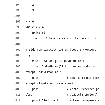
    2
    3
"""
x = 0
while x < 4:
    print(x)
    x += 1  # Maneira mais curta para for x = x 
# Lide com exceções com um bloco try/except
try:
    # Use "raise" para gerar um erro
    raise IndexError("Isto é um erro de índice")
except IndexError as e:
    pass                 # Pass é um não-operado
except (TypeError, NameError):
    pass                 # Varias exceções podem
else:                    # Cláusula opcional par
    print("Tudo certo!")   # Executa apenas se o