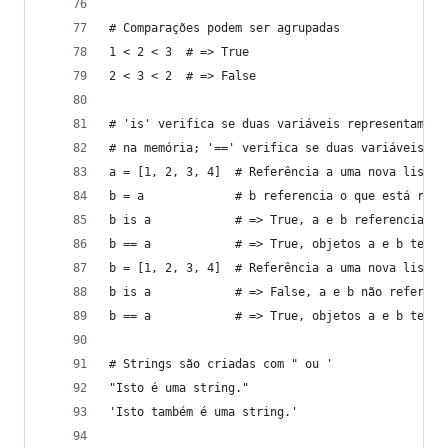
# Comparações podem ser agrupadas
1 < 2 < 3  # => True
2 < 3 < 2  # => False
# 'is' verifica se duas variáveis representam o 
# na memória; '==' verifica se duas variáveis tê
a = [1, 2, 3, 4]  # Referência a uma nova lista,
b = a             # b referencia o que está refe
b is a            # => True, a e b referenciam o
b == a            # => True, objetos a e b tem o
b = [1, 2, 3, 4]  # Referência a uma nova lista,
b is a            # => False, a e b não referenc
b == a            # => True, objetos a e b tem o
# Strings são criadas com " ou '
"Isto é uma string."
'Isto também é uma string.'