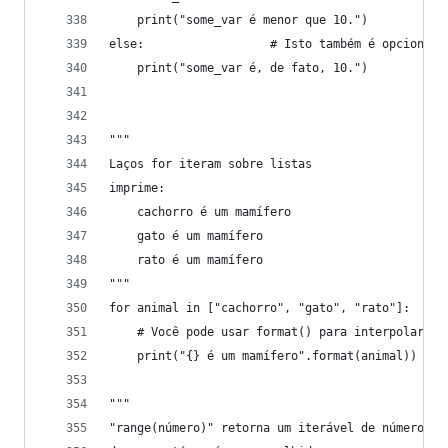
    print("some_var é menor que 10.")
else:                  # Isto também é opcional.
    print("some_var é, de fato, 10.")
"""
Laços for iteram sobre listas
imprime:
    cachorro é um mamífero
    gato é um mamífero
    rato é um mamífero
"""
for animal in ["cachorro", "gato", "rato"]:
    # Você pode usar format() para interpolar st
    print("{} é um mamífero".format(animal))
"""
"range(número)" retorna um iterável de números