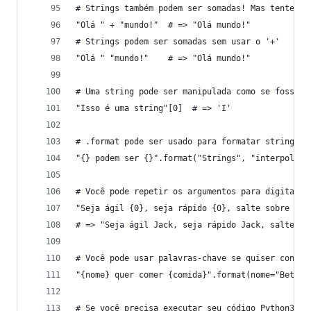
# Strings também podem ser somadas! Mas tente nã
"Olá " + "mundo!"  # => "Olá mundo!"
# Strings podem ser somadas sem usar o '+'
"Olá " "mundo!"    # => "Olá mundo!"
# Uma string pode ser manipulada como se fosse u
"Isso é uma string"[0]  # => 'I'
# .format pode ser usado para formatar strings, 
"{} podem ser {}".format("Strings", "interpolada
# Você pode repetir os argumentos para digitar m
"Seja ágil {0}, seja rápido {0}, salte sobre o {
# => "Seja ágil Jack, seja rápido Jack, salte so
# Você pode usar palavras-chave se quiser contar
"{nome} quer comer {comida}".format(nome="Beto",
# Se você precisa executar seu código Python3 co