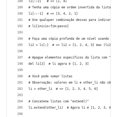
li[::2]   # => [1, 4]
# Tenha uma cópia em ordem invertida da lista
li[::-1]  # => [3, 4, 2, 1]
# Use qualquer combinação dessas para indicar li
# li[inicio:fim:passo]
# Faça uma cópia profunda de um nível usando lim
li2 = li[:]  # => li2 = [1, 2, 4, 3] mas (li2 is
# Apague elementos específicos da lista com "del
del li[2]  # li agora é [1, 2, 3]
# Você pode somar listas
# Observação: valores em li e other_li não são m
li + other_li  # => [1, 2, 3, 4, 5, 6]
# Concatene listas com "extend()"
li.extend(other_li)  # Agora li é [1, 2, 3, 4, 5