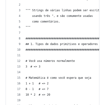
""" Strings de várias linhas podem ser escritas
    usando três ", e são comumente usadas
    como comentários.
"""
################################################
## 1. Tipos de dados primitivos e operadores
################################################
# Você usa números normalmente
3  # => 3
# Matemática é como você espera que seja
1 + 1   # => 2
8 - 1   # => 7
10 * 2  # => 20