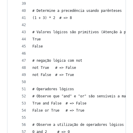
# Determine a precedência usando parênteses
(1 + 3) * 2  # => 8
# Valores lógicos são primitivos (Atenção à prim
True
False
# negação lógica com not
not True   # => False
not False  # => True
# Operadores lógicos
# Observe que "and" e "or" são sensíveis a maiús
True and False  # => False
False or True   # => True
# Observe a utilização de operadores lógicos com
0 and 2     # => 0