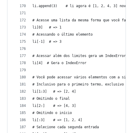
li.append(3)    # li agora é [1, 2, 4, 3] novame
# Acesse uma lista da mesma forma que você faz c
li[0]   # => 1
# Acessando o último elemento
li[-1]  # => 3
# Acessar além dos limites gera um IndexError
li[4]  # Gera o IndexError
# Você pode acessar vários elementos com a sinta
# Inclusivo para o primeiro termo, exclusivo par
li[1:3]   # => [2, 4]
# Omitindo o final
li[2:]    # => [4, 3]
# Omitindo o início
li[:3]    # => [1, 2, 4]
# Selecione cada segunda entrada