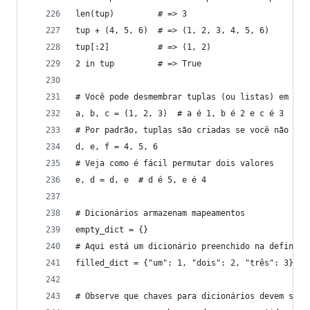
len(tup)         # => 3
tup + (4, 5, 6)  # => (1, 2, 3, 4, 5, 6)
tup[:2]          # => (1, 2)
2 in tup         # => True
# Você pode desmembrar tuplas (ou listas) em var
a, b, c = (1, 2, 3)  # a é 1, b é 2 e c é 3
# Por padrão, tuplas são criadas se você não col
d, e, f = 4, 5, 6
# Veja como é fácil permutar dois valores
e, d = d, e  # d é 5, e é 4
# Dicionários armazenam mapeamentos
empty_dict = {}
# Aqui está um dicionário preenchido na definiçã
filled_dict = {"um": 1, "dois": 2, "três": 3}
# Observe que chaves para dicionários devem ser 