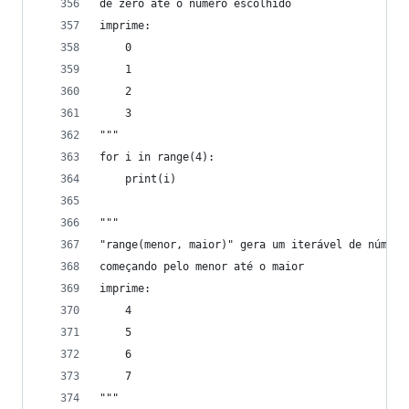
de zero até o número escolhido
imprime:
    0
    1
    2
    3
"""
for i in range(4):
    print(i)
"""
"range(menor, maior)" gera um iterável de número
começando pelo menor até o maior
imprime:
    4
    5
    6
    7
"""