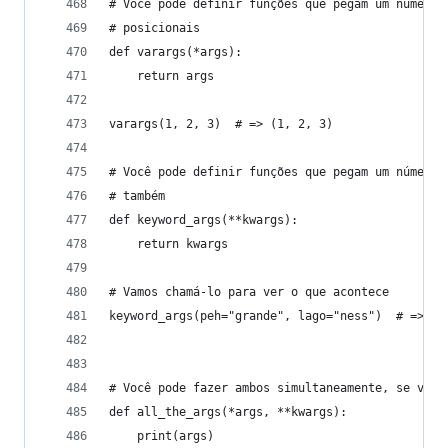
# Você pode definir funções que pegam um número 
# posicionais
def varargs(*args):
    return args
varargs(1, 2, 3)  # => (1, 2, 3)
# Você pode definir funções que pegam um número 
# também
def keyword_args(**kwargs):
    return kwargs
# Vamos chamá-lo para ver o que acontece
keyword_args(peh="grande", lago="ness")  # => {"
# Você pode fazer ambos simultaneamente, se você
def all_the_args(*args, **kwargs):
    print(args)