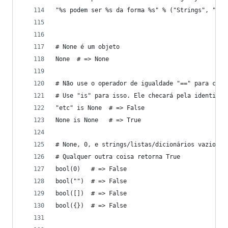
"%s podem ser %s da forma %s" % ("Strings", "int
# None é um objeto
None  # => None
# Não use o operador de igualdade "==" para comp
# Use "is" para isso. Ele checará pela identidad
"etc" is None  # => False
None is None   # => True
# None, 0, e strings/listas/dicionários vazios t
# Qualquer outra coisa retorna True
bool(0)   # => False
bool("")  # => False
bool([])  # => False
bool({})  # => False