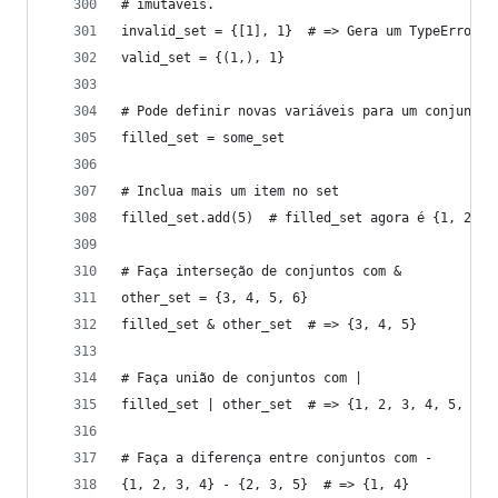
# imutáveis.
invalid_set = {[1], 1}  # => Gera um TypeError: 
valid_set = {(1,), 1}
# Pode definir novas variáveis para um conjunto
filled_set = some_set
# Inclua mais um item no set
filled_set.add(5)  # filled_set agora é {1, 2, 3
# Faça interseção de conjuntos com &
other_set = {3, 4, 5, 6}
filled_set & other_set  # => {3, 4, 5}
# Faça união de conjuntos com |
filled_set | other_set  # => {1, 2, 3, 4, 5, 6}
# Faça a diferença entre conjuntos com -
{1, 2, 3, 4} - {2, 3, 5}  # => {1, 4}