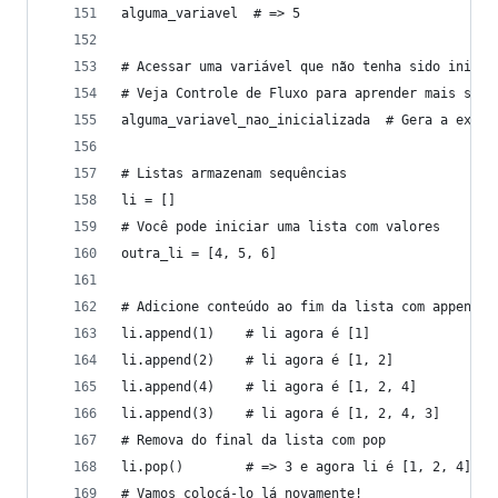
alguma_variavel  # => 5
# Acessar uma variável que não tenha sido inicia
# Veja Controle de Fluxo para aprender mais sobr
alguma_variavel_nao_inicializada  # Gera a exceç
# Listas armazenam sequências
li = []
# Você pode iniciar uma lista com valores
outra_li = [4, 5, 6]
# Adicione conteúdo ao fim da lista com append
li.append(1)    # li agora é [1]
li.append(2)    # li agora é [1, 2]
li.append(4)    # li agora é [1, 2, 4]
li.append(3)    # li agora é [1, 2, 4, 3]
# Remova do final da lista com pop
li.pop()        # => 3 e agora li é [1, 2, 4]
# Vamos colocá-lo lá novamente!