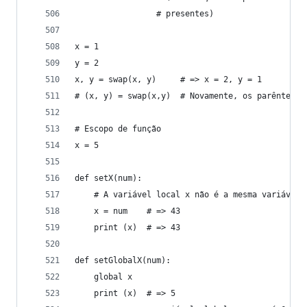
                 # presentes)
x = 1
y = 2
x, y = swap(x, y)     # => x = 2, y = 1
# (x, y) = swap(x,y)  # Novamente, os parêntesis
# Escopo de função
x = 5
def setX(num):
    # A variável local x não é a mesma variável 
    x = num    # => 43
    print (x)  # => 43
def setGlobalX(num):
    global x
    print (x)  # => 5