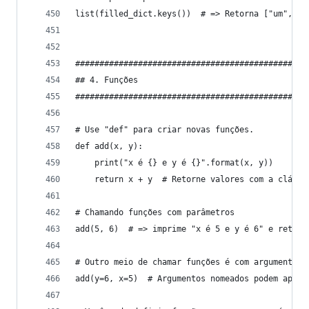
list(filled_dict.keys())  # => Retorna ["um", "d
################################################
## 4. Funções
################################################
# Use "def" para criar novas funções.
def add(x, y):
    print("x é {} e y é {}".format(x, y))
    return x + y  # Retorne valores com a cláusu
# Chamando funções com parâmetros
add(5, 6)  # => imprime "x é 5 e y é 6" e retorn
# Outro meio de chamar funções é com argumentos 
add(y=6, x=5)  # Argumentos nomeados podem apare