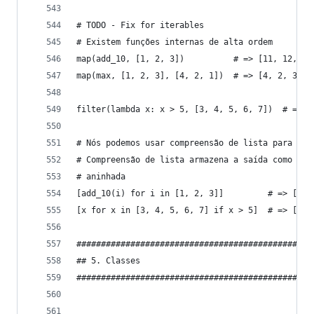
# TODO - Fix for iterables
# Existem funções internas de alta ordem
map(add_10, [1, 2, 3])          # => [11, 12, 13
map(max, [1, 2, 3], [4, 2, 1])  # => [4, 2, 3]
filter(lambda x: x > 5, [3, 4, 5, 6, 7])  # => [
# Nós podemos usar compreensão de lista para int
# Compreensão de lista armazena a saída como uma
# aninhada
[add_10(i) for i in [1, 2, 3]]         # => [11,
[x for x in [3, 4, 5, 6, 7] if x > 5]  # => [6, 
################################################
## 5. Classes
################################################