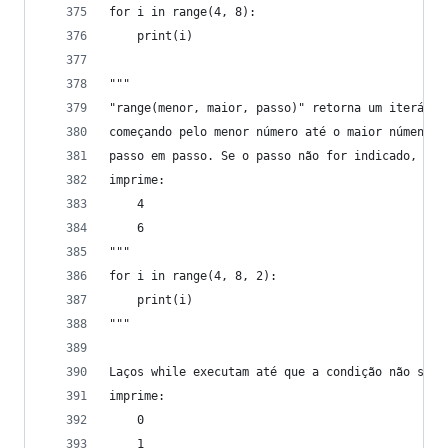
for i in range(4, 8):
    print(i)
"""
"range(menor, maior, passo)" retorna um iterável
começando pelo menor número até o maior númeno, 
passo em passo. Se o passo não for indicado, o v
imprime:
    4
    6
"""
for i in range(4, 8, 2):
    print(i)
"""
Laços while executam até que a condição não seja
imprime:
    0
    1