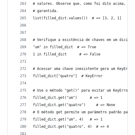
# valores. Observe que, como foi dito acima, a o
# garantida.
list(filled_dict.values())  # => [3, 2, 1]
# Verifique a existência de chaves em um dicioná
"um" in filled_dict  # => True
1 in filled_dict      # => False
# Acessar uma chave inexistente gera um KeyError
filled_dict["quatro"]  # KeyError
# Use o método "get()" para evitar um KeyError
filled_dict.get("um")      # => 1
filled_dict.get("quatro")     # => None
# O método get permite um parâmetro padrão para 
filled_dict.get("um", 4)   # => 1
filled_dict.get("quatro", 4)  # => 4