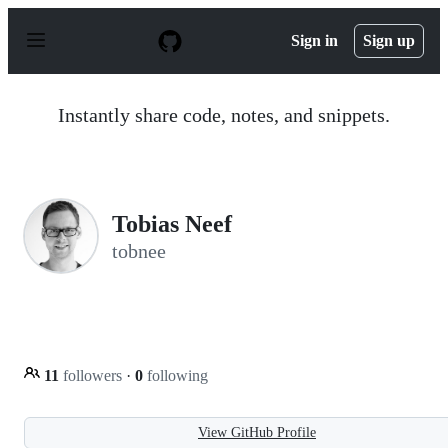
S
k
Sign in
Sign up
i
p
t
o
Instantly share code, notes, and snippets.
c
o
n
t
e
n
Tobias Neef
t
tobnee
11
followers
·
0
following
View GitHub Profile