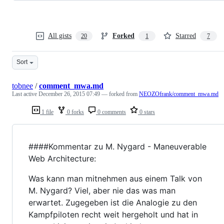
All gists
Forked
Starred
20
1
7
Sort
tobnee
/
comment_mwa.md
Last active
December 26, 2015 07:49
— forked from
NEOZOfrank/comment_mwa.md
1 file
0 forks
0 comments
0 stars
####Kommentar zu M. Nygard - Maneuverable
Web Architecture:
Was kann man mitnehmen aus einem Talk von
M. Nygard? Viel, aber nie das was man
erwartet. Zugegeben ist die Analogie zu den
Kampfpiloten recht weit hergeholt und hat in