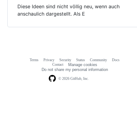
Diese Ideen sind nicht völlig neu, wenn auch
anschaulich dargestellt. Als E
Terms
Privacy
Security
Status
Community
Docs
Footer
Footer
Contact
Manage cookies
navigation
Do not share my personal information
© 2026 GitHub, Inc.