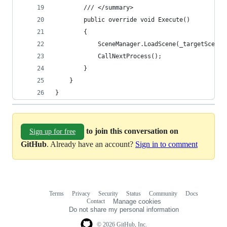
        /// </summary>
        public override void Execute()
        {
            SceneManager.LoadScene(_targetScene)
            CallNextProcess();
        }
    }
}
to join this conversation on
Sign up for free
GitHub
. Already have an account?
Sign in to comment
Terms
Privacy
Security
Status
Community
Docs
Footer
Footer
Contact
Manage cookies
navigation
Do not share my personal information
© 2026 GitHub, Inc.