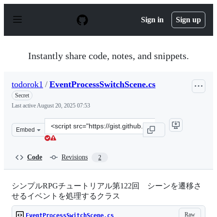
S
k
Sign in
Sign up
i
p
t
o
Instantly share code, notes, and snippets.
c
o
n
todorok1
/
EventProcessSwitchScene.cs
t
e
Secret
n
Last active
August 20, 2025 07:53
t
Clone
Embed
this
repository
at
Code
Revisions
2
&lt;script
src=&quot;https://gist.github.com/todorok1/92a3020f555
シンプルRPGチュートリアル第122回 シーンを遷移さ
せるイベントを処理するクラス
Raw
EventProcessSwitchScene.cs