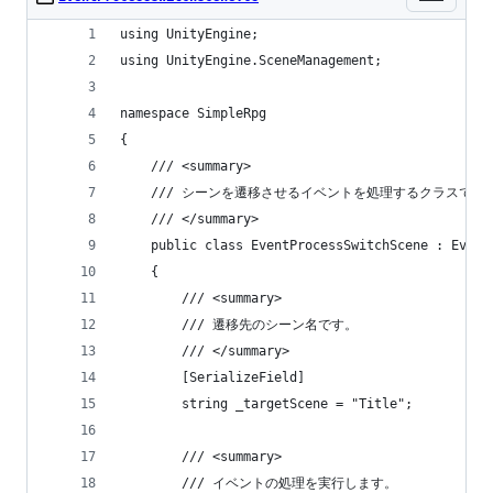
using UnityEngine;
using UnityEngine.SceneManagement;
namespace SimpleRpg
{
    /// <summary>
    /// シーンを遷移させるイベントを処理するクラスです
    /// </summary>
    public class EventProcessSwitchScene : Event
    {
        /// <summary>
        /// 遷移先のシーン名です。
        /// </summary>
        [SerializeField]
        string _targetScene = "Title";
        /// <summary>
        /// イベントの処理を実行します。